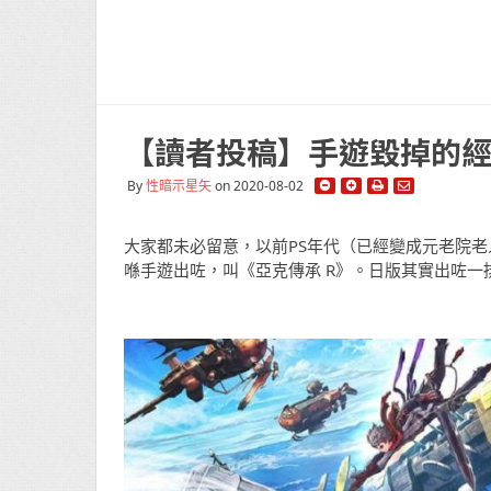
【讀者投稿】手遊毀掉的經典《
By
性暗示星矢
on 2020-08-02
大家都未必留意，以前PS年代（已經變成元老院老人家
喺手遊出咗，叫《亞克傳承 R》。日版其實出咗