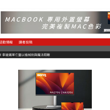
活動情報
讀者投稿
魂新作 拿破崙軍亡靈以槍械劍與魔法殺敵