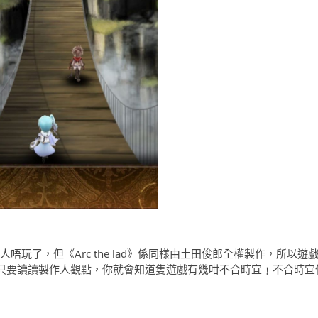
唔玩了，但《Arc the lad》係同樣由土田俊郎全權製作，所以遊
你只要讀讀製作人觀點，你就會知道隻遊戲有幾咁不合時宜﹗不合時宜