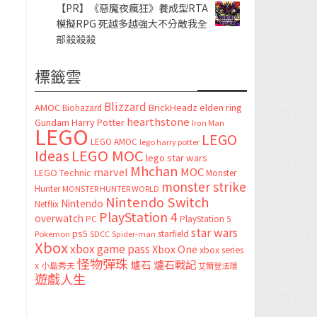
【PR】《惡魔夜瘋狂》養成型RTA
模擬RPG 死越多越強大不分敵我全
部殺殺殺
標籤雲
Blizzard
AMOC
BrickHeadz
elden ring
Biohazard
hearthstone
Gundam
Harry Potter
Iron Man
LEGO
LEGO
LEGO AMOC
lego harry potter
LEGO MOC
Ideas
lego star wars
Mhchan
marvel
MOC
LEGO Technic
Monster
monster strike
Hunter
MONSTER HUNTER WORLD
Nintendo Switch
Nintendo
Netflix
PlayStation 4
overwatch
PC
PlayStation 5
star wars
ps5
starfield
Pokemon
SDCC
Spider-man
Xbox
xbox game pass
Xbox One
xbox series
怪物彈珠
爐石
爐石戰記
x
小島秀夫
艾爾登法環
遊戲人生