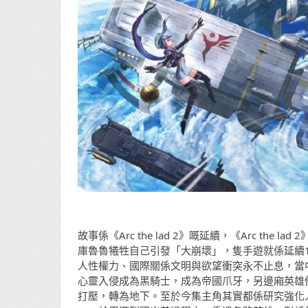
故事係《Arc the lad 2》嘅延續，《Arc t
庫魯魯犧牲自己引發「大崩壞」，隻手遊就係延續
人性權力、國際關係文明與欲望衝突永不止息，當
心靈入侵成為黑騎士，成為帝國爪牙，另邊廂英雄
打壓，轉為地下。至於今集主角其實都係研究強化