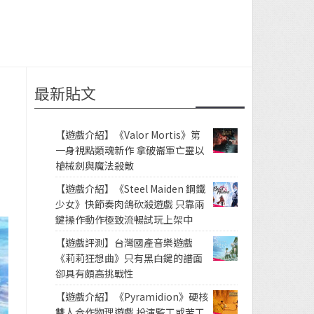
最新貼文
【遊戲介紹】《Valor Mortis》第
一身視點類魂新作 拿破崙軍亡靈以
槍械劍與魔法殺敵
【遊戲介紹】《Steel Maiden 鋼鐵
少女》快節奏肉鴿砍殺遊戲 只靠兩
鍵操作動作極致流暢試玩上架中
【遊戲評測】台灣國產音樂遊戲
《莉莉狂想曲》只有黑白鍵的譜面
卻具有頗高挑戰性
【遊戲介紹】《Pyramidion》硬核
雙人合作物理遊戲 扮演監工或苦工