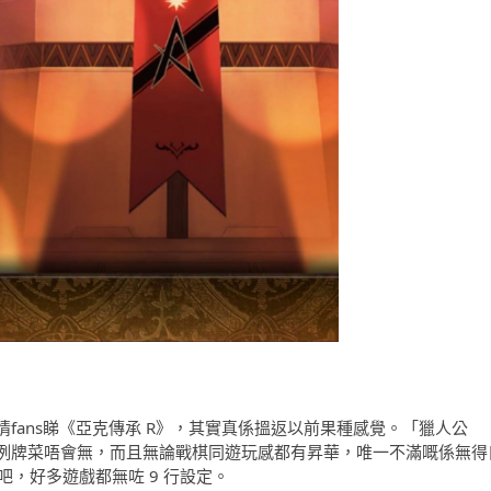
fans睇《亞克傳承 R》，其實真係搵返以前果種感覺。「獵人公
例牌菜唔會無，而且無論戰棋同遊玩感都有昇華，唯一不滿嘅係無得
吧，好多遊戲都無咗 9 行設定。