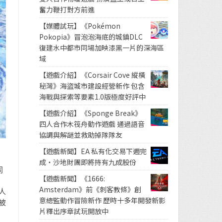
奮力鞭打對方前進
【媒體試玩】《Pokémon
Pokopia》冒泡泡海底的城鎮DLC
復建水中都市同場加映漆黑一片的深海區
域
【遊戲介紹】《Corsair Cove 縱橫
秘灣》海盜城市建設經營新作 包含
海戰與探索等要素1.0版極度好評中
【遊戲介紹】《Sponge Break》
四人合作木筏舟動作遊戲 通過語音
協調與解謎並救助掉隊隊友
【遊戲新聞】EA 私有化交易下週完
成・沙地財團即將持有九成股份
同
【遊戲新聞】《1666:
Amsterdam》前《刺客教條》創
人
意總監動作冒險新作 歷時十多年開發新影
被
片釋出序章試玩開放中