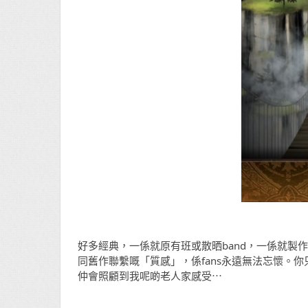
好多經典，一係就原有班或散晒band，一係就製作人
同舊作聯繫嘅「質感」，係fans永遠無法忘懷。
仲會照顧到我呢啲老人家感受⋯