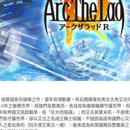
he lad 2》係整個系列嶺峰之作，當年有埋動畫。有玩開嘅會知男女主角艾古
10年之後嘅世界，英雄們各散東西，各自背負瘡疤繼續守護世界，但
中有帝國又挑起戰爭，有「巨大的陰謀」；而艾古其實未死，不過俾
們為守護世界，卻以艾古之名成立騎士組織，不過因為該帝國野心又
人之家出來的（同炎使艾魯古一樣），後來成為咗某國嘅自警團員之