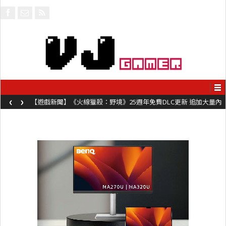
‹
›
【遊戲新聞】《火線獵殺：野境》25週年免費DLC更新 追加大量內
容同時系舊作限時超平價折扣