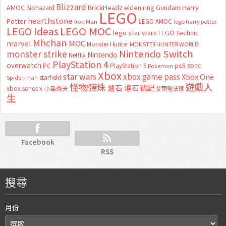
Blizzard
AMOC
BrickHeadz
elden ring
Gundam
Harry
Biohazard
LEGO
hearthstone
Potter
LEGO AMOC
lego harry potter
Iron Man
LEGO MOC
LEGO Ideas
lego star wars
LEGO Technic
Mhchan
marvel
MOC
Monster Hunter
MONSTER HUNTER WORLD
Nintendo Switch
monster strike
Nintendo
Netflix
PlayStation 4
overwatch
ps5
PC
PlayStation 5
Pokemon
SDCC
Xbox
star wars
xbox game pass
Xbox One
starfield
Spider-man
怪物彈珠
遊戲人
爐石
爐石戰記
xbox series x
小島秀夫
艾爾登法環
生
Facebook
RSS
搜尋
月份