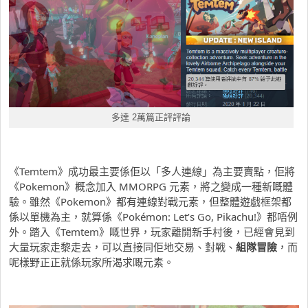
多達 2萬篇正評評論
《Temtem》成功最主要係佢以「多人連線」為主要賣點，佢將
《Pokemon》概念加入 MMORPG 元素，將之變成一種新嘅體
驗。雖然《Pokemon》都有連線對戰元素，但整體遊戲框架都
係以單機為主，就算係《Pokémon: Let’s Go, Pikachu!》都唔例
外。踏入《Temtem》嘅世界，玩家離開新手村後，已經會見到
大量玩家走黎走去，可以直接同佢地交易、對戰、
組隊冒險
，而
呢樣野正正就係玩家所渴求嘅元素。