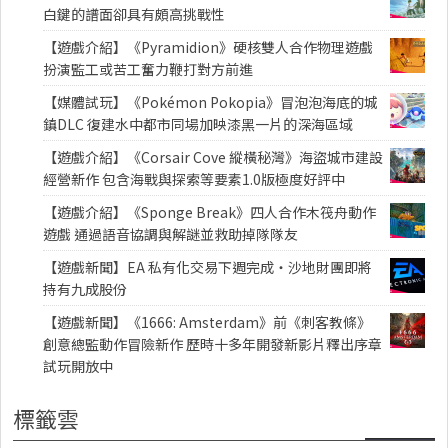
白鍵的譜面卻具有頗高挑戰性
【遊戲介紹】《Pyramidion》硬核雙人合作物理遊戲
扮演監工或苦工奮力鞭打對方前進
【媒體試玩】《Pokémon Pokopia》冒泡泡海底的城
鎮DLC 復建水中都市同場加映漆黑一片的深海區域
【遊戲介紹】《Corsair Cove 縱橫秘灣》海盜城市建設
經營新作 包含海戰與探索等要素1.0版極度好評中
【遊戲介紹】《Sponge Break》四人合作木筏舟動作
遊戲 通過語音協調與解謎並救助掉隊隊友
【遊戲新聞】EA 私有化交易下週完成・沙地財團即將
持有九成股份
【遊戲新聞】《1666: Amsterdam》前《刺客教條》
創意總監動作冒險新作 歷時十多年開發新影片釋出序章
試玩開放中
標籤雲