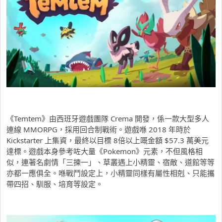
《Temtem》由西班牙遊戲團隊 Crema 開發，係一款大型多人
連線 MMORPG，採用回合制戰術。遊戲喺 2018 年時於
Kickstarter 上集資，最終以目標 8倍以上嘅金額 $57.3 萬美元
達標。遊戲本身參考咗大量《Pokemon》元素，不但風格相
似，連著名劇情「三揀一」、草叢遇上小精靈、宿敵、道館等等
亦都一應俱全。喺戰鬥設定上，小精靈同樣有屬性相剋、只能攜
帶四招、馴服、培育等設定。