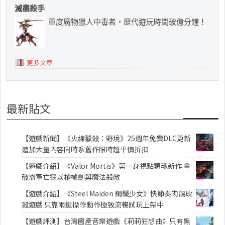
滅盡殺手
重度魔物獵人中毒者，歷代遊玩時間破億分鐘！
更多文章
最新貼文
【遊戲新聞】《火線獵殺：野境》25週年免費DLC更新
追加大量內容同時系舊作限時超平價折扣
【遊戲介紹】《Valor Mortis》第一身視點類魂新作 拿
破崙軍亡靈以槍械劍與魔法殺敵
【遊戲介紹】《Steel Maiden 鋼鐵少女》快節奏肉鴿砍
殺遊戲 只靠兩鍵操作動作極致流暢試玩上架中
【遊戲評測】台灣國產音樂遊戲《莉莉狂想曲》只有黑