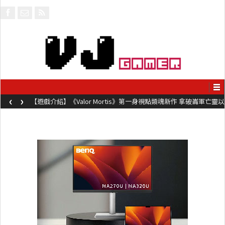
‹
›
【遊戲介紹】《Valor Mortis》第一身視點類魂新作 拿破崙軍亡靈以
槍械劍與魔法殺敵