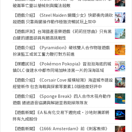
破崙軍亡靈以槍械劍與魔法殺敵
【遊戲介紹】《Steel Maiden 鋼鐵少女》快節奏肉鴿砍
殺遊戲 只靠兩鍵操作動作極致流暢試玩上架中
【遊戲評測】台灣國產音樂遊戲《莉莉狂想曲》只有黑
白鍵的譜面卻具有頗高挑戰性
【遊戲介紹】《Pyramidion》硬核雙人合作物理遊戲
扮演監工或苦工奮力鞭打對方前進
【媒體試玩】《Pokémon Pokopia》冒泡泡海底的城
鎮DLC 復建水中都市同場加映漆黑一片的深海區域
【遊戲介紹】《Corsair Cove 縱橫秘灣》海盜城市建設
經營新作 包含海戰與探索等要素1.0版極度好評中
【遊戲介紹】《Sponge Break》四人合作木筏舟動作
遊戲 通過語音協調與解謎並救助掉隊隊友
【遊戲新聞】EA 私有化交易下週完成・沙地財團即將
持有九成股份
【遊戲新聞】《1666: Amsterdam》前《刺客教條》