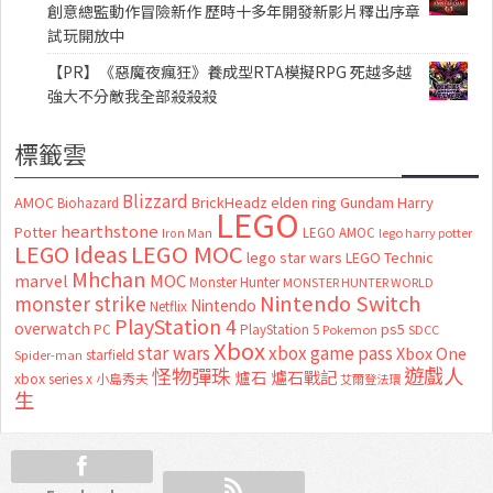
創意總監動作冒險新作 歷時十多年開發新影片釋出序章
試玩開放中
【PR】《惡魔夜瘋狂》養成型RTA模擬RPG 死越多越
強大不分敵我全部殺殺殺
標籤雲
Blizzard
AMOC
BrickHeadz
elden ring
Gundam
Harry
Biohazard
LEGO
hearthstone
Potter
LEGO AMOC
lego harry potter
Iron Man
LEGO MOC
LEGO Ideas
lego star wars
LEGO Technic
Mhchan
marvel
MOC
Monster Hunter
MONSTER HUNTER WORLD
Nintendo Switch
monster strike
Nintendo
Netflix
PlayStation 4
overwatch
ps5
PC
PlayStation 5
Pokemon
SDCC
Xbox
star wars
xbox game pass
Xbox One
starfield
Spider-man
怪物彈珠
遊戲人
爐石
爐石戰記
xbox series x
小島秀夫
艾爾登法環
生