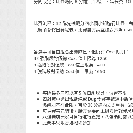
房間設定：比賽時間 8 分鐘（半場）、延長賽（On
比賽流程：32 隊先抽籤分四小個小組進行比賽，每
（賽前會釋出賽程表，比賽雙方請互加對方為 PSN
各選手可自由組合出賽隊伍，但仍有 Cost 限制：
32 強階段對伍總 Cost 值上限為 1250
8 強階段對伍總 Cost 值上限為 1400
4 強階段對伍總 Cost 值上限為 1650
每隊最多只可以有 5 位自創球員，位置不限
如對戰中途出現斷線或 Bug 令賽事被逼中斷
協議則不在此限，可於 30 分鐘內立即重賽（
每場賽事完結後，勝方需要向主辦方匯報賽果
八強賽前玩家可自行進行直播，八強後則需以主辦
此賽事只限香港地區參加