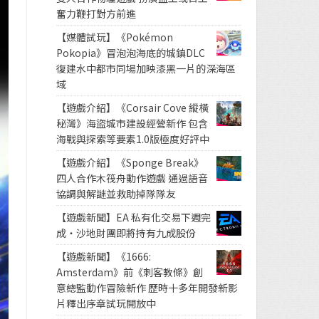
奮力鞭打對方前進
【媒體試玩】《Pokémon
Pokopia》冒泡泡海底的城鎮DLC
復建水中都市同場加映漆黑一片的深海區
域
【遊戲介紹】《Corsair Cove 縱橫
秘灣》海盜城市建設經營新作 包含
海戰與探索等要素1.0版極度好評中
【遊戲介紹】《Sponge Break》
四人合作木筏舟動作遊戲 通過語音
協調與解謎並救助掉隊隊友
【遊戲新聞】EA 私有化交易下週完
成・沙地財團即將持有九成股份
【遊戲新聞】《1666:
Amsterdam》前《刺客教條》創
意總監動作冒險新作 歷時十多年開發新影
片釋出序章試玩開放中