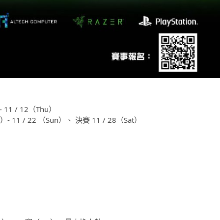
- 11 / 12（Thu）
）- 11 / 22 （Sun）、 決賽 11 / 28（Sat）