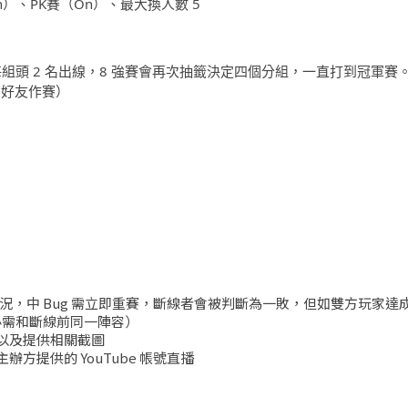
）、PK賽（On）、最大換人數 5
組頭 2 名出線，8 強賽會再次抽籤決定四個分組，一直打到冠軍賽
 好友作賽）
情況，中 Bug 需立即重賽，斷線者會被判斷為一敗，但如雙方玩家達
必需和斷線前同一陣容）
以及提供相關截圖
方提供的 YouTube 帳號直播