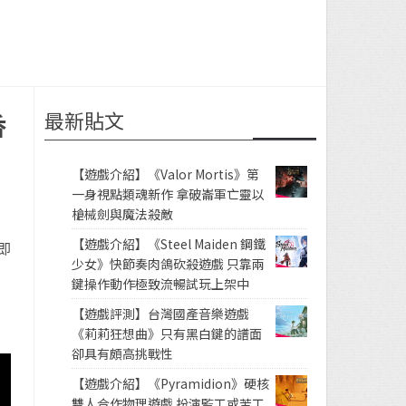
最新貼文
香
【遊戲介紹】《Valor Mortis》第
一身視點類魂新作 拿破崙軍亡靈以
槍械劍與魔法殺敵
自
【遊戲介紹】《Steel Maiden 鋼鐵
即
少女》快節奏肉鴿砍殺遊戲 只靠兩
鍵操作動作極致流暢試玩上架中
【遊戲評測】台灣國產音樂遊戲
《莉莉狂想曲》只有黑白鍵的譜面
卻具有頗高挑戰性
【遊戲介紹】《Pyramidion》硬核
雙人合作物理遊戲 扮演監工或苦工