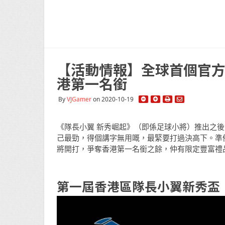
【活動情報】全球首個官方
港第一名銜
By
VJGamer
on 2020-10-19
《隊長小翼 新秀崛起》（即係足球小將）推出之
己最勁，得個講字無用嘅，最緊要打過決高下。準
將開打，爭奪香港第一名銜之餘，仲有限定豐富禮
第一屆香港區隊長小翼新秀盃