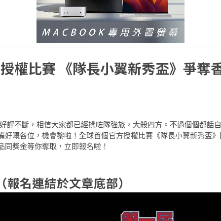
授權比賽 《隊長小翼新秀盃》爭奪
後好評不斷，相信大家都已經操咗隊強旅，大殺四方。不過個個都話
備好嘅各位，機會黎啦！全球首個官方授權比賽《隊長小翼新秀盃》
品同獎金等你奪取，立即報名啦！
（報名連結於文章底部）