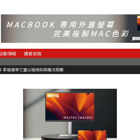
活動情報
讀者投稿
魂新作 拿破崙軍亡靈以槍械劍與魔法殺敵