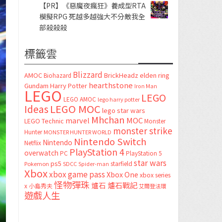
【PR】《惡魔夜瘋狂》養成型RTA
模擬RPG 死越多越強大不分敵我全
部殺殺殺
標籤雲
Blizzard
AMOC
BrickHeadz
elden ring
Biohazard
hearthstone
Gundam
Harry Potter
Iron Man
LEGO
LEGO
LEGO AMOC
lego harry potter
LEGO MOC
Ideas
lego star wars
Mhchan
marvel
MOC
LEGO Technic
Monster
monster strike
Hunter
MONSTER HUNTER WORLD
Nintendo Switch
Nintendo
Netflix
PlayStation 4
overwatch
PC
PlayStation 5
star wars
ps5
starfield
Pokemon
SDCC
Spider-man
Xbox
xbox game pass
Xbox One
xbox series
怪物彈珠
爐石
爐石戰記
x
小島秀夫
艾爾登法環
遊戲人生