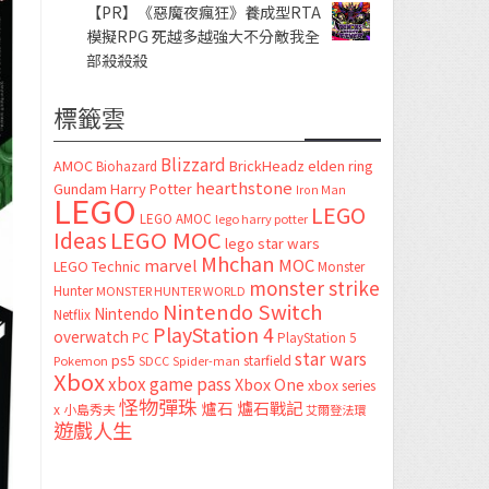
【PR】《惡魔夜瘋狂》養成型RTA
模擬RPG 死越多越強大不分敵我全
部殺殺殺
標籤雲
Blizzard
AMOC
BrickHeadz
elden ring
Biohazard
hearthstone
Gundam
Harry Potter
Iron Man
LEGO
LEGO
LEGO AMOC
lego harry potter
LEGO MOC
Ideas
lego star wars
Mhchan
marvel
MOC
LEGO Technic
Monster
monster strike
Hunter
MONSTER HUNTER WORLD
Nintendo Switch
Nintendo
Netflix
PlayStation 4
overwatch
PC
PlayStation 5
star wars
ps5
starfield
Pokemon
SDCC
Spider-man
Xbox
xbox game pass
Xbox One
xbox series
怪物彈珠
爐石
爐石戰記
x
小島秀夫
艾爾登法環
遊戲人生