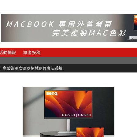
活動情報
讀者投稿
魂新作 拿破崙軍亡靈以槍械劍與魔法殺敵