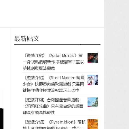
最新貼文
【遊戲介紹】《Valor Mortis》第
一身視點類魂新作 拿破崙軍亡靈以
槍械劍與魔法殺敵
【遊戲介紹】《Steel Maiden 鋼鐵
少女》快節奏肉鴿砍殺遊戲 只靠兩
鍵操作動作極致流暢試玩上架中
【遊戲評測】台灣國產音樂遊戲
《莉莉狂想曲》只有黑白鍵的譜面
卻具有頗高挑戰性
【遊戲介紹】《Pyramidion》硬核
雙人合作物理遊戲 扮演監工或苦工