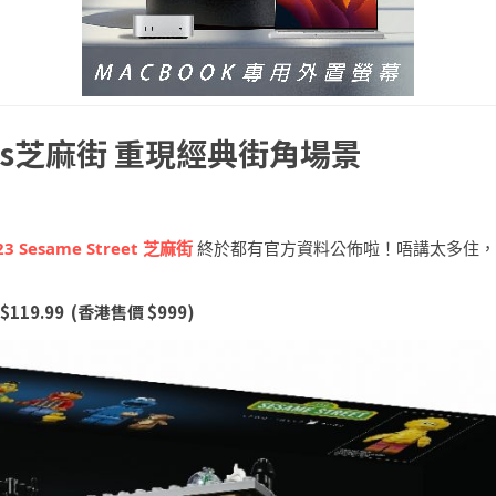
eas芝麻街 重現經典街角場景
123 Sesame Street 芝麻街
終於都有官方資料公佈啦！唔講太多住，
D $119.99 (香港售價 $999)