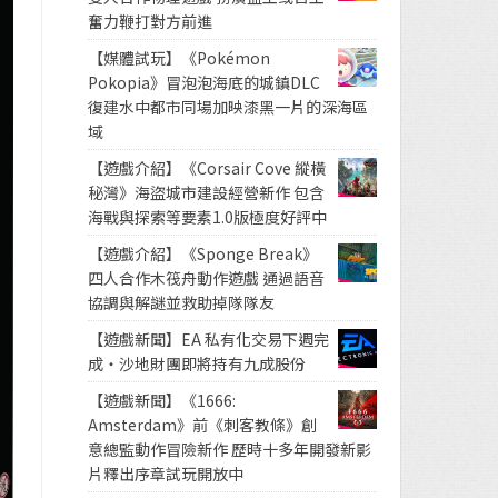
奮力鞭打對方前進
【媒體試玩】《Pokémon
Pokopia》冒泡泡海底的城鎮DLC
復建水中都市同場加映漆黑一片的深海區
域
【遊戲介紹】《Corsair Cove 縱橫
秘灣》海盜城市建設經營新作 包含
海戰與探索等要素1.0版極度好評中
【遊戲介紹】《Sponge Break》
四人合作木筏舟動作遊戲 通過語音
協調與解謎並救助掉隊隊友
【遊戲新聞】EA 私有化交易下週完
成・沙地財團即將持有九成股份
【遊戲新聞】《1666:
Amsterdam》前《刺客教條》創
意總監動作冒險新作 歷時十多年開發新影
片釋出序章試玩開放中