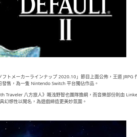
t mini ソフトメーカーラインナップ 2020.10」節目上面公佈，王道 JRPG 
 26 日發售，為一隻 Nintendo Switch 平台獨佔作品。
path Traveler 八方旅人》嘅浅野智也團隊擔綱，而音樂部份則由 Linke
嘅作品以極具幻想性以聞名，為遊戲締造更美妙氛圍。