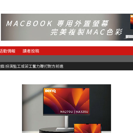
活動情報
讀者投稿
理遊戲 扮演監工或苦工奮力鞭打對方前進