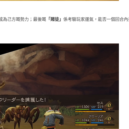
成為己方嘅勢力；最後嘅
「賭徒」
係考驗玩家運氣，能否一個回合內