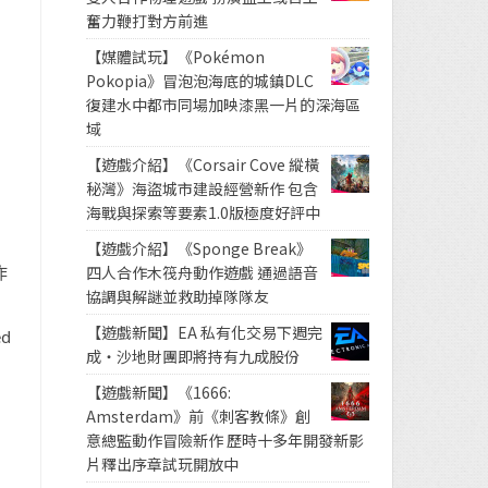
奮力鞭打對方前進
【媒體試玩】《Pokémon
Pokopia》冒泡泡海底的城鎮DLC
復建水中都市同場加映漆黑一片的深海區
域
【遊戲介紹】《Corsair Cove 縱橫
秘灣》海盜城市建設經營新作 包含
海戰與探索等要素1.0版極度好評中
【遊戲介紹】《Sponge Break》
作
四人合作木筏舟動作遊戲 通過語音
協調與解謎並救助掉隊隊友
【遊戲新聞】EA 私有化交易下週完
d
成・沙地財團即將持有九成股份
【遊戲新聞】《1666:
Amsterdam》前《刺客教條》創
意總監動作冒險新作 歷時十多年開發新影
片釋出序章試玩開放中