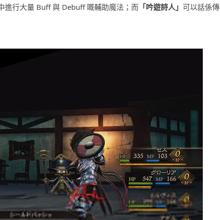
大量 Buff 與 Debuff 嘅輔助魔法；而
「吟遊詩人」
可以話係傳