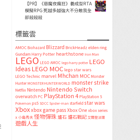
【PR】《惡魔夜瘋狂》養成型RTA
模擬RPG 死越多越強大不分敵我全
部殺殺殺
標籤雲
Blizzard
AMOC
BrickHeadz
elden ring
Biohazard
hearthstone
Gundam
Harry Potter
Iron Man
LEGO
LEGO
LEGO AMOC
lego harry potter
LEGO MOC
Ideas
lego star wars
Mhchan
marvel
MOC
LEGO Technic
Monster
monster strike
Hunter
MONSTER HUNTER WORLD
Nintendo Switch
Nintendo
Netflix
PlayStation 4
overwatch
PC
PlayStation 5
star wars
ps5
starfield
Pokemon
SDCC
Spider-man
Xbox
xbox game pass
Xbox One
xbox series
怪物彈珠
爐石
爐石戰記
x
小島秀夫
艾爾登法環
遊戲人生
徒