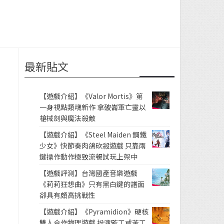
最新貼文
【遊戲介紹】《Valor Mortis》第
一身視點類魂新作 拿破崙軍亡靈以
槍械劍與魔法殺敵
【遊戲介紹】《Steel Maiden 鋼鐵
少女》快節奏肉鴿砍殺遊戲 只靠兩
鍵操作動作極致流暢試玩上架中
【遊戲評測】台灣國產音樂遊戲
《莉莉狂想曲》只有黑白鍵的譜面
卻具有頗高挑戰性
【遊戲介紹】《Pyramidion》硬核
雙人合作物理遊戲 扮演監工或苦工