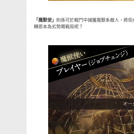
「魔獸使」
則係可於戰鬥中捕獲魔獸系敵人，將佢
轉原本為劣勢嘅戰局呢？