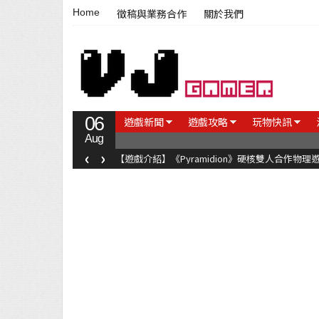
Home
徵稿與業務合作
關於我們
06
遊戲新聞
遊戲攻略
玩物快訊
Aug
‹
›
【遊戲介紹】《Pyramidion》硬核雙人合作物