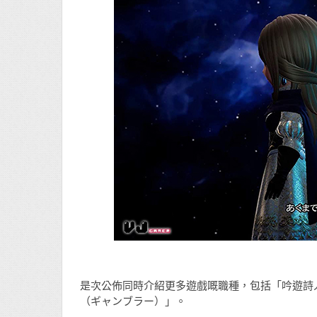
是次公佈同時介紹更多遊戲嘅職種，包括「吟遊詩人
（ギャンブラー）」。