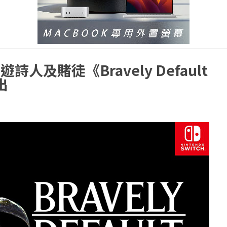
及賭徒《Bravely Default
出