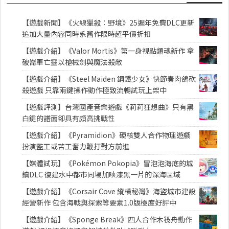
【遊戲新聞】《火線獵殺：野境》25週年免費DLC更新
追加大量內容同時系舊作限時超平價折扣
【遊戲介紹】《Valor Mortis》第一身視點類魂新作 拿
破崙軍亡靈以槍械劍與魔法殺敵
【遊戲介紹】《Steel Maiden 鋼鐵少女》快節奏肉鴿砍
殺遊戲 只靠兩鍵操作動作極致流暢試玩上架中
【遊戲評測】台灣國產音樂遊戲《莉莉狂想曲》只有黑
白鍵的譜面卻具有頗高挑戰性
【遊戲介紹】《Pyramidion》硬核雙人合作物理遊戲
扮演監工或苦工奮力鞭打對方前進
【媒體試玩】《Pokémon Pokopia》冒泡泡海底的城
鎮DLC 復建水中都市同場加映漆黑一片的深海區域
【遊戲介紹】《Corsair Cove 縱橫秘灣》海盜城市建設
經營新作 包含海戰與探索等要素1.0版極度好評中
【遊戲介紹】《Sponge Break》四人合作木筏舟動作