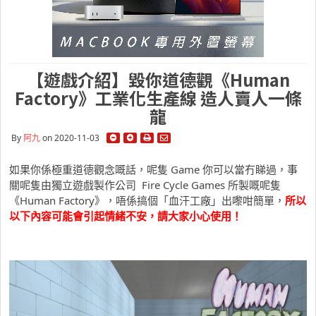
【遊戲介紹】毀你道德觀《Human
Factory》工業化生產線 造人賣人一條
龍
By
阿九
on 2020-11-03
如果你係極重道德觀念嘅話，呢隻 Game 你可以當冇睇過，事
關呢隻由獨立遊戲製作公司 Fire Cycle Games 所製嘅呢隻
《Human Factory》，唔係搞個「血汗工廠」出嚟咁簡單，
所以
以下內容可能會引起情緒不安，請大家小心使用！