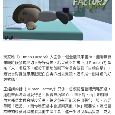
玩家喺《Human Factory》入面係一個全能嘅宇宙神，無聊無野
做嘅時候發現地球人好好有趣，結果就不如試下用 Printer (?) 整
啲「人」嚟玩下，奴役下佢地兼睇下會唔會做到「自給自足」，
最後養得健健康康肥肥白白再拎出去賣錢，這不是一個賺錢的好
方式嗎！
正經講的話《Human Factory》只係一隻模擬經營嘅策略遊戲，
遊戲畫面睇落可愛得意，但實際內容 Cult 到不能，而且啲詳細
內容都唔太適合喺度分享，總之你有可能製造出藥包、腸、心等
等嘅「產品」。而你喺遊戲中會遇到其他「神」嘅要求，達成目
標賺夠錢就可以開發其他生產工具，進一步改良產品質素。成隻