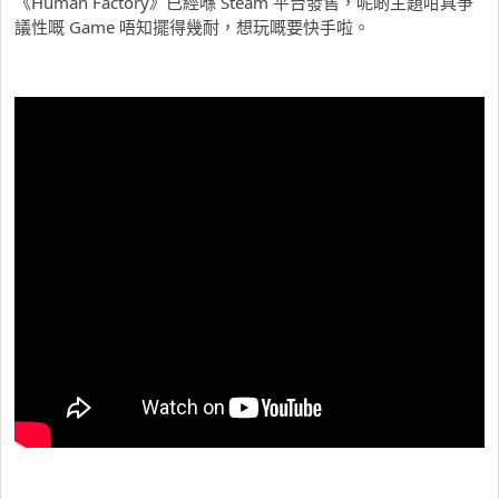
《Human Factory》已經喺 Steam 平台發售，呢啲主題咁具爭
議性嘅 Game 唔知擺得幾耐，想玩嘅要快手啦。