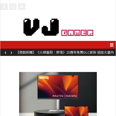
‹
›
【遊戲新聞】《火線獵殺：野境》25週年免費DLC更新 追加大量內
容同時系舊作限時超平價折扣