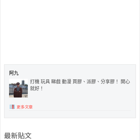
阿九
打機 玩具 睇戲 動漫 買膠、派膠、分享膠！ 開心
就好！
更多文章
最新貼文