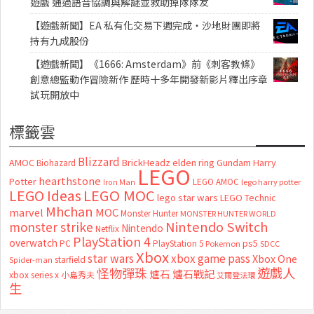
遊戲 通過語音協調與解謎並救助掉隊隊友
【遊戲新聞】EA 私有化交易下週完成・沙地財團即將
持有九成股份
【遊戲新聞】《1666: Amsterdam》前《刺客教條》
創意總監動作冒險新作 歷時十多年開發新影片釋出序章
試玩開放中
標籤雲
Blizzard
AMOC
BrickHeadz
elden ring
Gundam
Harry
Biohazard
LEGO
hearthstone
Potter
LEGO AMOC
lego harry potter
Iron Man
LEGO MOC
LEGO Ideas
lego star wars
LEGO Technic
Mhchan
marvel
MOC
Monster Hunter
MONSTER HUNTER WORLD
Nintendo Switch
monster strike
Nintendo
Netflix
PlayStation 4
overwatch
ps5
PC
PlayStation 5
Pokemon
SDCC
Xbox
star wars
xbox game pass
Xbox One
starfield
Spider-man
怪物彈珠
遊戲人
爐石
爐石戰記
xbox series x
小島秀夫
艾爾登法環
生