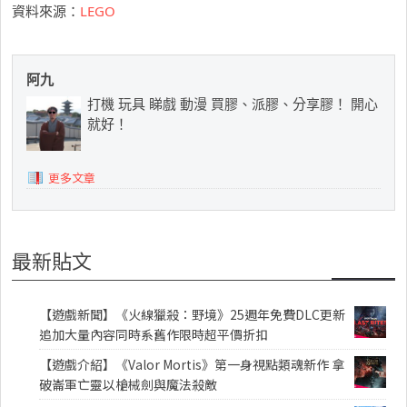
資料來源：
LEGO
阿九
打機 玩具 睇戲 動漫 買膠、派膠、分享膠！ 開心
就好！
更多文章
最新貼文
【遊戲新聞】《火線獵殺：野境》25週年免費DLC更新
追加大量內容同時系舊作限時超平價折扣
【遊戲介紹】《Valor Mortis》第一身視點類魂新作 拿
破崙軍亡靈以槍械劍與魔法殺敵