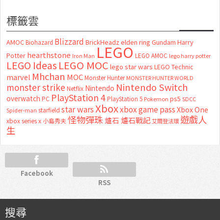
標籤雲
Blizzard
AMOC
BrickHeadz
elden ring
Gundam
Harry
Biohazard
LEGO
hearthstone
Potter
LEGO AMOC
lego harry potter
Iron Man
LEGO MOC
LEGO Ideas
lego star wars
LEGO Technic
Mhchan
marvel
MOC
Monster Hunter
MONSTER HUNTER WORLD
Nintendo Switch
monster strike
Nintendo
Netflix
PlayStation 4
overwatch
ps5
PC
PlayStation 5
Pokemon
SDCC
Xbox
star wars
xbox game pass
Xbox One
starfield
Spider-man
怪物彈珠
遊戲人
爐石
爐石戰記
xbox series x
小島秀夫
艾爾登法環
生
Facebook
RSS
搜尋