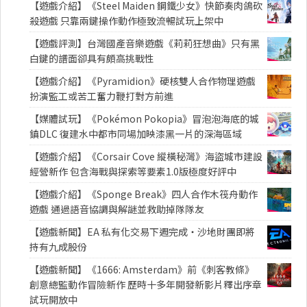
【遊戲介紹】《Steel Maiden 鋼鐵少女》快節奏肉鴿砍
殺遊戲 只靠兩鍵操作動作極致流暢試玩上架中
【遊戲評測】台灣國產音樂遊戲《莉莉狂想曲》只有黑
白鍵的譜面卻具有頗高挑戰性
【遊戲介紹】《Pyramidion》硬核雙人合作物理遊戲
扮演監工或苦工奮力鞭打對方前進
【媒體試玩】《Pokémon Pokopia》冒泡泡海底的城
鎮DLC 復建水中都市同場加映漆黑一片的深海區域
【遊戲介紹】《Corsair Cove 縱橫秘灣》海盜城市建設
經營新作 包含海戰與探索等要素1.0版極度好評中
【遊戲介紹】《Sponge Break》四人合作木筏舟動作
遊戲 通過語音協調與解謎並救助掉隊隊友
【遊戲新聞】EA 私有化交易下週完成・沙地財團即將
持有九成股份
【遊戲新聞】《1666: Amsterdam》前《刺客教條》
創意總監動作冒險新作 歷時十多年開發新影片釋出序章
試玩開放中