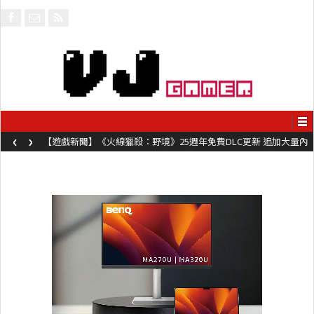
‹
›
【遊戲新聞】《火線獵殺：野境》25週年免費DLC更新 追加大量內
容同時系舊作限時超平價折扣