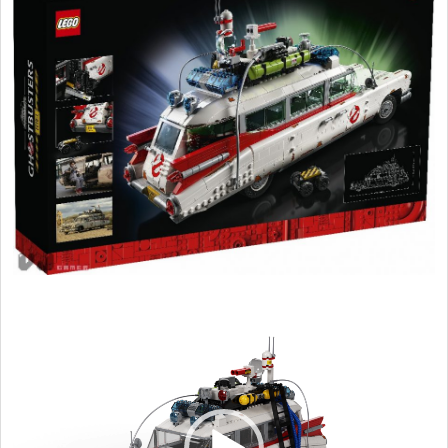
視
訊
播
放
器