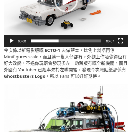
00:00
00:07
今次係以新電影版嘅
ECTO-1
去做藍本，比例上就唔再係
Minifigures scale，而且連一隻人仔都冇。外觀上你唔覺得佢有
好大改變，不過你玩落會發現多左一啲舊版冇嘅全新機關。而且
外國有 Youtuber 已經率先拎左嚟開箱，發現今次嘅貼紙都係冇
Ghostbusters Logo
，所以 Fans 可以好好期待。