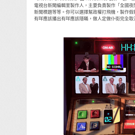
電視台新聞編輯室製作人，主要負責製作「全國夜
新聞標題等等。你可以選擇幫政權打飛機，製作假
有咩應該播出有咩應該隱瞞，做人定做仆街完全取