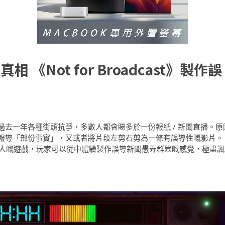
《Not for Broadcast》製作誤
去一年各種街頭抗爭，多數人都會睇多於一份報紙 / 新聞直播。原
報導「部份事實」，又或者將片段左剪右剪為一條有誤導性嘅影片。
編輯室製作人嘅遊戲，玩家可以從中體驗製作誤導新聞愚弄群眾嘅感覺，極盡諷