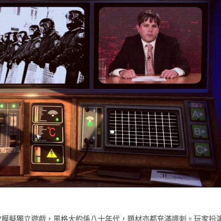
s 製作，係一款模擬獨立遊戲，風格大約係八十年代，題材亦都充滿諷刺。玩家扮