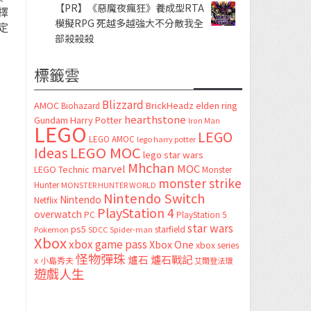
【PR】《惡魔夜瘋狂》養成型RTA
擇
模擬RPG 死越多越強大不分敵我全
定
部殺殺殺
標籤雲
Blizzard
AMOC
BrickHeadz
elden ring
Biohazard
hearthstone
Gundam
Harry Potter
Iron Man
LEGO
LEGO
LEGO AMOC
lego harry potter
LEGO MOC
Ideas
lego star wars
Mhchan
marvel
MOC
LEGO Technic
Monster
monster strike
Hunter
MONSTER HUNTER WORLD
Nintendo Switch
Nintendo
Netflix
PlayStation 4
overwatch
PC
PlayStation 5
star wars
ps5
starfield
Pokemon
SDCC
Spider-man
Xbox
xbox game pass
Xbox One
xbox series
怪物彈珠
爐石
爐石戰記
x
小島秀夫
艾爾登法環
遊戲人生