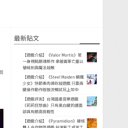
最新貼文
【遊戲介紹】《Valor Mortis》第
一身視點類魂新作 拿破崙軍亡靈以
槍械劍與魔法殺敵
因
【遊戲介紹】《Steel Maiden 鋼鐵
少女》快節奏肉鴿砍殺遊戲 只靠兩
鍵操作動作極致流暢試玩上架中
【遊戲評測】台灣國產音樂遊戲
《莉莉狂想曲》只有黑白鍵的譜面
卻具有頗高挑戰性
【遊戲介紹】《Pyramidion》硬核
雙人合作物理遊戲 扮演監工或苦工