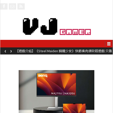
‹
›
【遊戲介紹】《Steel Maiden 鋼鐵少女》快節奏肉鴿砍殺遊戲 只靠
兩鍵操作動作極致流暢試玩上架中