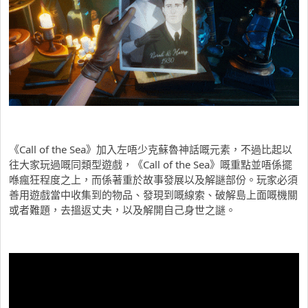
《Call of the Sea》加入左唔少克蘇魯神話嘅元素，不過比起以
往大家玩過嘅同類型遊戲，《Call of the Sea》嘅重點並唔係擺
喺瘋狂程度之上，而係著重於故事發展以及解謎部份。玩家必須
善用遊戲當中收集到的物品、發現到嘅線索、破解島上面嘅機關
或者難題，去搵返丈夫，以及解開自己身世之謎。