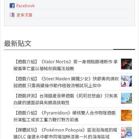
Facebook
更多文章
最新貼文
【遊戲介紹】《Valor Mortis》第一身視點類魂新作 拿
破崙軍亡靈以槍械劍與魔法殺敵
【遊戲介紹】《Steel Maiden 鋼鐵少女》快節奏肉鴿砍
殺遊戲 只靠兩鍵操作動作極致流暢試玩上架中
【遊戲評測】台灣國產音樂遊戲《莉莉狂想曲》只有黑
白鍵的譜面卻具有頗高挑戰性
【遊戲介紹】《Pyramidion》硬核雙人合作物理遊戲
扮演監工或苦工奮力鞭打對方前進
【媒體試玩】《Pokémon Pokopia》冒泡泡海底的城
鎮DLC 復建水中都市同場加映漆黑一片的深海區域