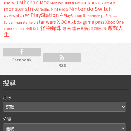
Mhchan
marvel
MOC
Monster Hunter
MONSTER HUNTER WORLD
Nintendo Switch
monster strike
Nintendo
Netflix
PlayStation 4
overwatch
ps5
PC
PlayStation 5
Pokemon
SDCC
Xbox
star wars
xbox game pass
Xbox One
starfield
Spider-man
怪物彈珠
遊戲人
爐石
爐石戰記
xbox series x
小島秀夫
艾爾登法環
生
Facebook
RSS
搜尋
月份
分類