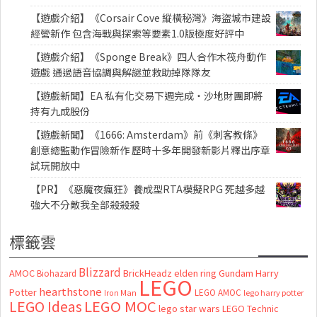
【遊戲介紹】《Corsair Cove 縱橫秘灣》海盜城市建設
經營新作 包含海戰與探索等要素1.0版極度好評中
【遊戲介紹】《Sponge Break》四人合作木筏舟動作
遊戲 通過語音協調與解謎並救助掉隊隊友
【遊戲新聞】EA 私有化交易下週完成・沙地財團即將
持有九成股份
【遊戲新聞】《1666: Amsterdam》前《刺客教條》
創意總監動作冒險新作 歷時十多年開發新影片釋出序章
試玩開放中
【PR】《惡魔夜瘋狂》養成型RTA模擬RPG 死越多越
強大不分敵我全部殺殺殺
標籤雲
Blizzard
AMOC
BrickHeadz
elden ring
Gundam
Harry
Biohazard
LEGO
hearthstone
Potter
LEGO AMOC
lego harry potter
Iron Man
LEGO MOC
LEGO Ideas
lego star wars
LEGO Technic