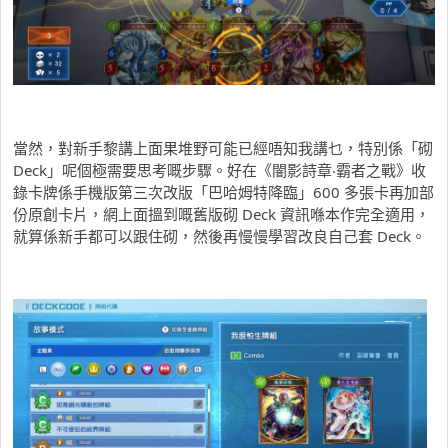
當然，對新手黎講上面果堆野可能已經唔知我講乜，特別係「砌
Deck」呢個極需要思考嘅步驟。好在《闇影詩章‧霸者之戰》收
錄卡牌係手機版第三次改版「巴哈姆特降臨」600 多張卡再加部
份原創卡片，網上面搵到嘅舊版砌 Deck 資訊喺本作完全適用，
就算係新手都可以跟住砌，然後再慢慢學習改良自己套 Deck。