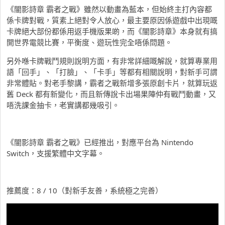
《闇影詩章 霸者之戰》雖然以動畫為藍本，但始終主打內容都
係卡牌對戰，質素上絕對令人放心，最主要原因係遊戲中出現嘅
卡牌絕大部份都係用返手機版果啲，而《闇影詩章》本身就有搞
開世界電競比賽，平衡度、遊玩性完全唔係問題。
另外喺卡牌戰鬥規則說明方面，有非常詳細嘅解說，就算專業用
語「回手」、「打臉」、「卡手」等都有相關說明，對新手可謂
非常體貼。對老手黎講，霸者之戰新增多張原創卡片，就算玩返
舊 Deck 都有新變化，而且新傳說卡出場果陣仲有戰鬥動畫，又
唔洗課金抽卡，老實講都幾吸引。
《闇影詩章 霸者之戰》已經推出，對應平台為 Nintendo
Switch，支援繁體中文字幕。
推薦度：8 / 10（對新手友善，系統極之完善）