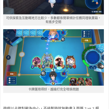
可供探索及互動嘅地方比較少，多數都係簡單傾計任務同埋執寶箱，
有進步空間
卡牌運用得好，越級打完全唔係問題
遊戲以卡牌對戰為中心，不過暫時就無動畫入面嘅 2 vs 2 模