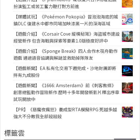
扮演監工或苦工奮力鞭打對方前進
【媒體試玩】《Pokémon Pokopia》冒泡泡海底的城
鎮DLC 復建水中都市同場加映漆黑一片的深海區域
【遊戲介紹】《Corsair Cove 縱橫秘灣》海盜城市建設
經營新作 包含海戰與探索等要素1.0版極度好評中
【遊戲介紹】《Sponge Break》四人合作木筏舟動作
遊戲 通過語音協調與解謎並救助掉隊隊友
【遊戲新聞】EA 私有化交易下週完成・沙地財團即將
持有九成股份
【遊戲新聞】《1666: Amsterdam》前《刺客教條》
創意總監動作冒險新作 歷時十多年開發新影片釋出序章
試玩開放中
【PR】《惡魔夜瘋狂》養成型RTA模擬RPG 死越多越
強大不分敵我全部殺殺殺
標籤雲