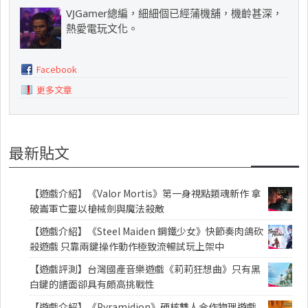
VJGamer總編，細細個已經蒲機舖，機齡甚深，
熱愛電玩文化。
Facebook
更多文章
最新貼文
【遊戲介紹】《Valor Mortis》第一身視點類魂新作 拿
破崙軍亡靈以槍械劍與魔法殺敵
【遊戲介紹】《Steel Maiden 鋼鐵少女》快節奏肉鴿砍
殺遊戲 只靠兩鍵操作動作極致流暢試玩上架中
【遊戲評測】台灣國產音樂遊戲《莉莉狂想曲》只有黑
白鍵的譜面卻具有頗高挑戰性
【遊戲介紹】《Pyramidion》硬核雙人合作物理遊戲