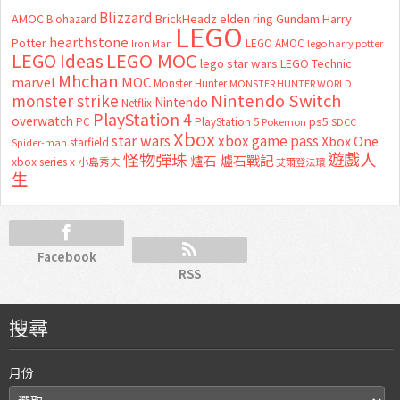
Blizzard
AMOC
BrickHeadz
elden ring
Gundam
Harry
Biohazard
LEGO
hearthstone
Potter
LEGO AMOC
lego harry potter
Iron Man
LEGO MOC
LEGO Ideas
lego star wars
LEGO Technic
Mhchan
marvel
MOC
Monster Hunter
MONSTER HUNTER WORLD
Nintendo Switch
monster strike
Nintendo
Netflix
PlayStation 4
overwatch
ps5
PC
PlayStation 5
Pokemon
SDCC
Xbox
star wars
xbox game pass
Xbox One
starfield
Spider-man
怪物彈珠
遊戲人
爐石
爐石戰記
xbox series x
小島秀夫
艾爾登法環
生
Facebook
RSS
搜尋
月份