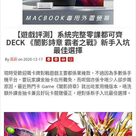
【遊戲評測】系統完整零課都可齊
DECK 《闇影詩章 霸者之戰》新手入坑
最佳選擇
By
森麻
on 2020-12-17
現時受歡迎嘅卡牌對戰遊戲主要都係果幾款，不過因為多數係手
機平台，要玩家課金抽卡在所難免，而呢個亦係令唔少人卻步嘅
原因。最近熱門卡 Game《闇影詩章》就出咗家用機版本，唔洗
額外課金抽卡兼且好玩卡靚聲優正，絕對係新手入坑最佳選擇。