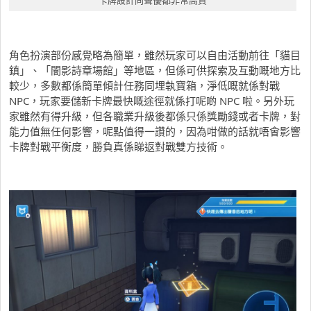
卡牌設計同聲優都非常高質
角色扮演部份感覺略為簡單，雖然玩家可以自由活動前往「貓目
鎮」、「闇影詩章場館」等地區，但係可供探索及互動嘅地方比
較少，多數都係簡單傾計任務同埋執寶箱，淨低嘅就係對戰
NPC，玩家要儲新卡牌最快嘅途徑就係打呢啲 NPC 啦。另外玩
家雖然有得升級，但各職業升級後都係只係獎勵錢或者卡牌，對
能力值無任何影響，呢點值得一讚的，因為咁做的話就唔會影響
卡牌對戰平衡度，勝負真係睇返對戰雙方技術。