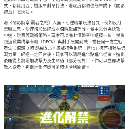
式，都係用返手機版單對單打法，喺呢度都順便簡單講下《闇影
詩章》嘅玩法。
喺《闇影詩章 霸者之戰》入面，七種職業玩法各異，例如反打
型吸血鬼、瞬速增加出牌成本值嘅龍族等等，當中又分為快攻、
中速、跳費等戰術策略。玩家可以喺七個職業中選擇一位，然後
跟返職業構築卡組（DECK）與對手展開對戰，當任何一方主戰
者生命值歸 0 時即為敗北。遊戲特色系統「進化」擁有扭轉局勢
嘅力量，經過一定回合後，玩家可以消耗進化點進化從者。進化
後嘅從者將增加攻擊力及生命值（部分例外），仲可以立即攻擊
敵人從者，判斷進化時機可多時係勝利關鍵。