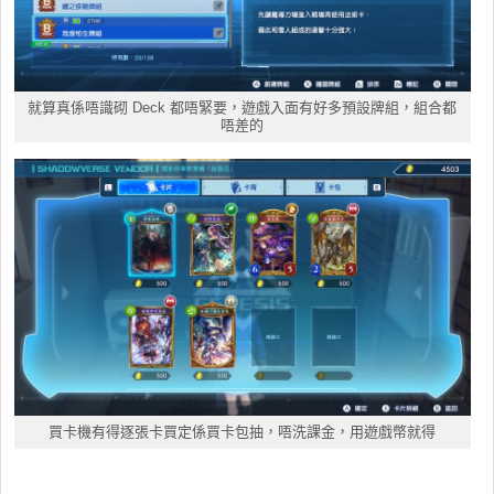
就算真係唔識砌 Deck 都唔緊要，遊戲入面有好多預設牌組，組合都
唔差的
買卡機有得逐張卡買定係買卡包抽，唔洗課金，用遊戲幣就得