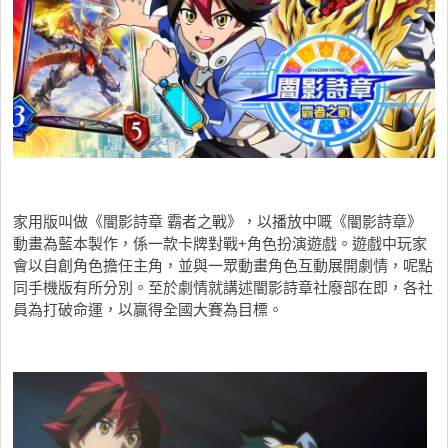
家用版叫做《闇影詩章 霸者之戰》，以播放中嘅《闇影詩章》
動畫為藍本製作，係一款卡牌對戰+角色扮演遊戲。遊戲中玩家
會以自創角色擔任主角，並與一眾動畫角色互動展開劇情，呢點
同手機版有所分別。至於劇情就講述闇影詩章社廢部在即，各社
員為打破命運，以贏得全國大賽為目標。