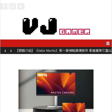
‹
›
【遊戲介紹】《Valor Mortis》第一身視點類魂新作 拿破崙軍亡靈以
槍械劍與魔法殺敵