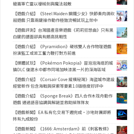
破崙軍亡靈以槍械劍與魔法殺敵
【遊戲介紹】《Steel Maiden 鋼鐵少女》快節奏肉鴿砍
殺遊戲 只靠兩鍵操作動作極致流暢試玩上架中
【遊戲評測】台灣國產音樂遊戲《莉莉狂想曲》只有黑
白鍵的譜面卻具有頗高挑戰性
【遊戲介紹】《Pyramidion》硬核雙人合作物理遊戲
扮演監工或苦工奮力鞭打對方前進
【媒體試玩】《Pokémon Pokopia》冒泡泡海底的城
鎮DLC 復建水中都市同場加映漆黑一片的深海區域
【遊戲介紹】《Corsair Cove 縱橫秘灣》海盜城市建設
經營新作 包含海戰與探索等要素1.0版極度好評中
【遊戲介紹】《Sponge Break》四人合作木筏舟動作
遊戲 通過語音協調與解謎並救助掉隊隊友
【遊戲新聞】EA 私有化交易下週完成・沙地財團即將
持有九成股份
【遊戲新聞】《1666: Amsterdam》前《刺客教條》