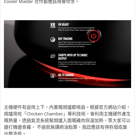
Cooler Master 合作都應該唔會吹水。
主機硬件有返咁上下，內置嘅焗爐都唔弱。根據官方網站介紹，
焗爐用咗「Chicken Chamber」專利技術，會利用主機硬件產生
嘅熱量，透過氣流系統幫焗爐入面嘅雞肉保溫加熱，等大家可以
邊打機邊食雞， 不過就無講啲油點算，我諗應該有得拆個底盤
出黎洗掛。