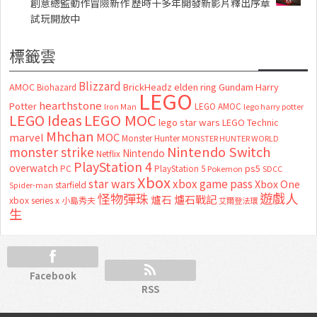
創意總監動作冒險新作 歷時十多年開發新影片釋出序章
試玩開放中
標籤雲
Blizzard
AMOC
BrickHeadz
elden ring
Gundam
Harry
Biohazard
LEGO
hearthstone
Potter
LEGO AMOC
lego harry potter
Iron Man
LEGO MOC
LEGO Ideas
lego star wars
LEGO Technic
Mhchan
marvel
MOC
Monster Hunter
MONSTER HUNTER WORLD
Nintendo Switch
monster strike
Nintendo
Netflix
PlayStation 4
overwatch
ps5
PC
PlayStation 5
Pokemon
SDCC
Xbox
star wars
xbox game pass
Xbox One
starfield
Spider-man
怪物彈珠
遊戲人
爐石
爐石戰記
xbox series x
小島秀夫
艾爾登法環
生
Facebook
RSS