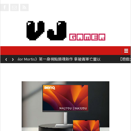
‹
›
以
【遊戲介紹】《Steel Maiden 鋼鐵少女》快節奏肉鴿砍殺遊戲 
動作極致流暢試玩上架中