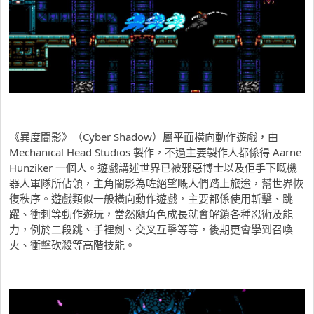
《異度闇影》（Cyber Shadow）屬平面橫向動作遊戲，由
Mechanical Head Studios 製作，不過主要製作人都係得 Aarne
Hunziker 一個人。遊戲講述世界已被邪惡博士以及佢手下嘅機
器人軍隊所佔領，主角闇影為咗絕望嘅人們踏上旅途，幫世界恢
復秩序。遊戲類似一般橫向動作遊戲，主要都係使用斬擊、跳
躍、衝刺等動作遊玩，當然隨角色成長就會解鎖各種忍術及能
力，例於二段跳、手裡劍、交叉互擊等等，後期更會學到召喚
火、衝擊砍殺等高階技能。