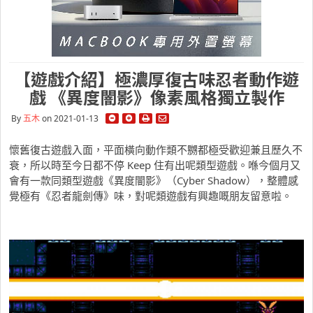
【遊戲介紹】極濃厚復古味忍者動作遊
戲 《異度闇影》像素風格獨立製作
By
五木
on 2021-01-13
懷舊復古遊戲入面，平面橫向動作類不嬲都極受歡迎兼且歷久不
衰，所以時至今日都不停 Keep 住有出呢類型遊戲。喺今個月又
會有一款同類型遊戲《異度闇影》（Cyber Shadow），整體感
覺極有《忍者龍劍傳》味，對呢類遊戲有興趣嘅朋友留意啦。