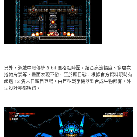
另外，遊戲中嘅傳統 8-bit 風格點陣圖，結合高流暢度、多層次
捲軸背景等，畫面表現不俗。至於頭目戰，根據官方資料現時有
超過 12 隻末日頭目登場，由巨型戰爭機器到合成生物都有，外
型設計亦都唔錯。