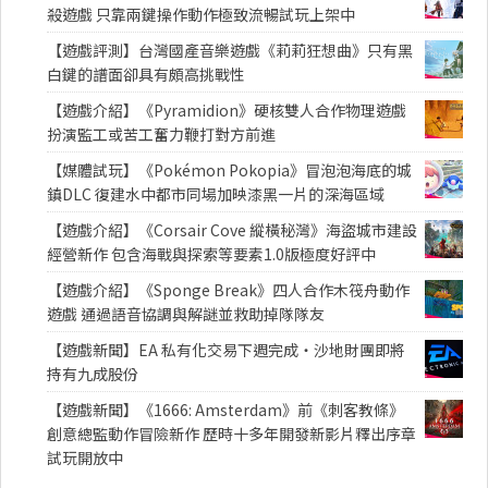
殺遊戲 只靠兩鍵操作動作極致流暢試玩上架中
【遊戲評測】台灣國產音樂遊戲《莉莉狂想曲》只有黑
白鍵的譜面卻具有頗高挑戰性
【遊戲介紹】《Pyramidion》硬核雙人合作物理遊戲
扮演監工或苦工奮力鞭打對方前進
【媒體試玩】《Pokémon Pokopia》冒泡泡海底的城
鎮DLC 復建水中都市同場加映漆黑一片的深海區域
【遊戲介紹】《Corsair Cove 縱橫秘灣》海盜城市建設
經營新作 包含海戰與探索等要素1.0版極度好評中
【遊戲介紹】《Sponge Break》四人合作木筏舟動作
遊戲 通過語音協調與解謎並救助掉隊隊友
【遊戲新聞】EA 私有化交易下週完成・沙地財團即將
持有九成股份
【遊戲新聞】《1666: Amsterdam》前《刺客教條》
創意總監動作冒險新作 歷時十多年開發新影片釋出序章
試玩開放中