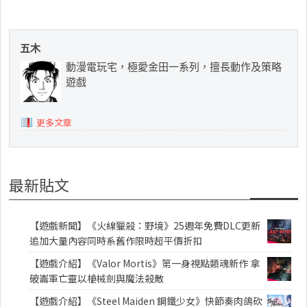
五木
動漫電玩宅，極愛金田一系列，擅長動作及策略
遊戲
更多文章
最新貼文
【遊戲新聞】《火線獵殺：野境》25週年免費DLC更新
追加大量內容同時系舊作限時超平價折扣
【遊戲介紹】《Valor Mortis》第一身視點類魂新作 拿
破崙軍亡靈以槍械劍與魔法殺敵
【遊戲介紹】《Steel Maiden 鋼鐵少女》快節奏肉鴿砍