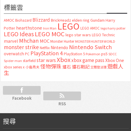
標籤雲
Blizzard
AMOC
BrickHeadz
elden ring
Gundam
Harry
Biohazard
LEGO
hearthstone
Potter
LEGO AMOC
lego harry potter
Iron Man
LEGO MOC
LEGO Ideas
lego star wars
LEGO Technic
Mhchan
marvel
MOC
Monster Hunter
MONSTER HUNTER WORLD
Nintendo Switch
monster strike
Nintendo
Netflix
PlayStation 4
overwatch
ps5
PC
PlayStation 5
Pokemon
SDCC
Xbox
star wars
xbox game pass
Xbox One
starfield
Spider-man
怪物彈珠
遊戲人
爐石
爐石戰記
xbox series x
小島秀夫
艾爾登法環
生
Facebook
RSS
搜尋