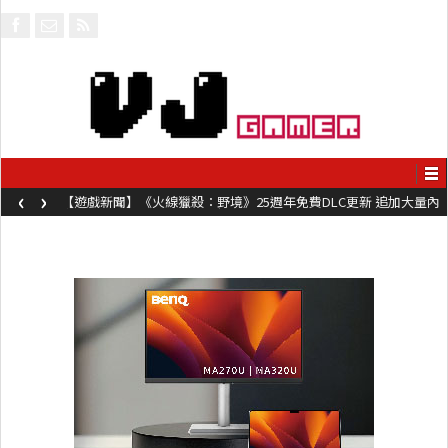
‹
›
【遊戲新聞】《火線獵殺：野境》25週年免費DLC更新 追加大量內
容同時系舊作限時超平價折扣