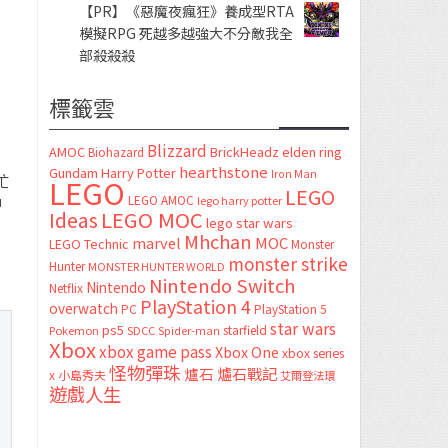
【PR】《惡魔夜瘋狂》養成型RTA
模擬RPG 死越多越強大不分敵我全
部殺殺殺
標籤雲
Blizzard
AMOC
BrickHeadz
elden ring
Biohazard
hearthstone
Gundam
Harry Potter
Iron Man
忙
LEGO
LEGO
LEGO AMOC
lego harry potter
仲
LEGO MOC
Ideas
lego star wars
Mhchan
marvel
MOC
LEGO Technic
Monster
monster strike
Hunter
MONSTER HUNTER WORLD
Nintendo Switch
Nintendo
Netflix
PlayStation 4
overwatch
PC
PlayStation 5
star wars
ps5
starfield
Pokemon
SDCC
Spider-man
Xbox
xbox game pass
Xbox One
xbox series
怪物彈珠
爐石
爐石戰記
x
小島秀夫
艾爾登法環
遊戲人生