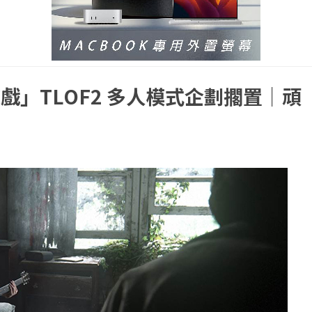
」TLOF2 多人模式企劃擱置｜頑