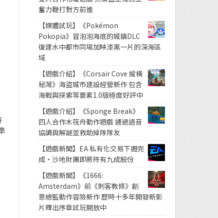
奮力鞭打對方前進
【媒體試玩】《Pokémon
Pokopia》冒泡泡海底的城鎮DLC
復建水中都市同場加映漆黑一片的深海區
域
【遊戲介紹】《Corsair Cove 縱橫
秘灣》海盜城市建設經營新作 包含
海戰與探索等要素1.0版極度好評中
【遊戲介紹】《Sponge Break》
時
四人合作木筏舟動作遊戲 通過語音
準
協調與解謎並救助掉隊隊友
【遊戲新聞】EA 私有化交易下週完
成・沙地財團即將持有九成股份
【遊戲新聞】《1666:
Amsterdam》前《刺客教條》創
意總監動作冒險新作 歷時十多年開發新影
片釋出序章試玩開放中