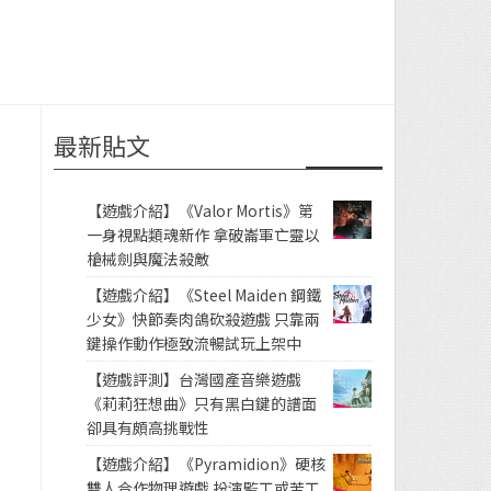
最新貼文
【遊戲介紹】《Valor Mortis》第
一身視點類魂新作 拿破崙軍亡靈以
槍械劍與魔法殺敵
【遊戲介紹】《Steel Maiden 鋼鐵
少女》快節奏肉鴿砍殺遊戲 只靠兩
鍵操作動作極致流暢試玩上架中
【遊戲評測】台灣國產音樂遊戲
《莉莉狂想曲》只有黑白鍵的譜面
卻具有頗高挑戰性
【遊戲介紹】《Pyramidion》硬核
雙人合作物理遊戲 扮演監工或苦工