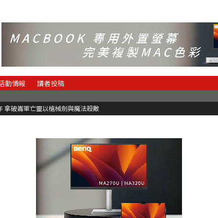
活動情報
讀者投稿
魂新作 拿破崙軍亡靈以槍械劍與魔法殺敵