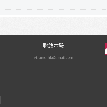
聯絡本殿
vjgamerhk@gmail.com