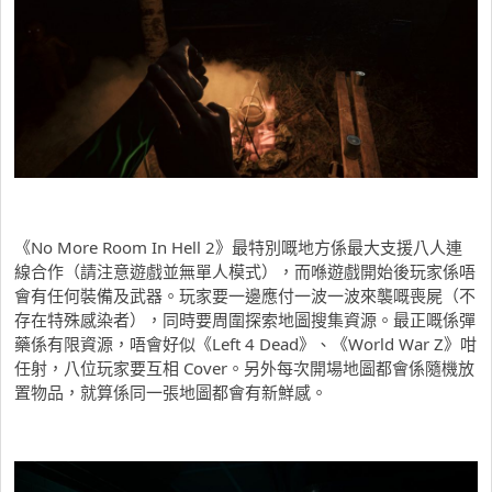
《No More Room In Hell 2》最特別嘅地方係最大支援八人連
線合作（請注意遊戲並無單人模式），而喺遊戲開始後玩家係唔
會有任何裝備及武器。玩家要一邊應付一波一波來襲嘅喪屍（不
存在特殊感染者），同時要周圍探索地圖搜集資源。最正嘅係彈
藥係有限資源，唔會好似《Left 4 Dead》、《World War Z》咁
任射，八位玩家要互相 Cover。另外每次開場地圖都會係隨機放
置物品，就算係同一張地圖都會有新鮮感。