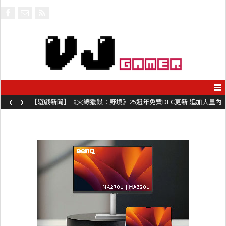
‹
›
【遊戲新聞】《火線獵殺：野境》25週年免費DLC更新 追加大量內
容同時系舊作限時超平價折扣