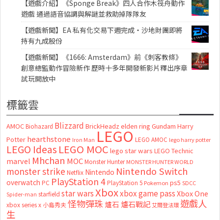
【遊戲介紹】《Sponge Break》四人合作木筏舟動作
遊戲 通過語音協調與解謎並救助掉隊隊友
【遊戲新聞】EA 私有化交易下週完成・沙地財團即將
持有九成股份
【遊戲新聞】《1666: Amsterdam》前《刺客教條》
創意總監動作冒險新作 歷時十多年開發新影片釋出序章
試玩開放中
標籤雲
Blizzard
AMOC
BrickHeadz
elden ring
Gundam
Harry
Biohazard
LEGO
hearthstone
Potter
LEGO AMOC
lego harry potter
Iron Man
LEGO MOC
LEGO Ideas
lego star wars
LEGO Technic
Mhchan
marvel
MOC
Monster Hunter
MONSTER HUNTER WORLD
Nintendo Switch
monster strike
Nintendo
Netflix
PlayStation 4
overwatch
ps5
PC
PlayStation 5
Pokemon
SDCC
Xbox
star wars
xbox game pass
Xbox One
starfield
Spider-man
怪物彈珠
遊戲人
爐石
爐石戰記
xbox series x
小島秀夫
艾爾登法環
生