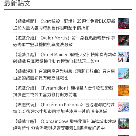
最新貼文
【遊戲新聞】《火線獵殺：野境》25週年免費DLC更新
追加大量內容同時系舊作限時超平價折扣
【遊戲介紹】《Valor Mortis》第一身視點類魂新作 拿
破崙軍亡靈以槍械劍與魔法殺敵
【遊戲介紹】《Steel Maiden 鋼鐵少女》快節奏肉鴿砍
殺遊戲 只靠兩鍵操作動作極致流暢試玩上架中
【遊戲評測】台灣國產音樂遊戲《莉莉狂想曲》只有黑
白鍵的譜面卻具有頗高挑戰性
【遊戲介紹】《Pyramidion》硬核雙人合作物理遊戲
扮演監工或苦工奮力鞭打對方前進
【媒體試玩】《Pokémon Pokopia》冒泡泡海底的城
鎮DLC 復建水中都市同場加映漆黑一片的深海區域
【遊戲介紹】《Corsair Cove 縱橫秘灣》海盜城市建設
經營新作 包含海戰與探索等要素1.0版極度好評中