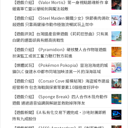
【遊戲介紹】《Valor Mortis》第一身視點類魂新作 拿
破崙軍亡靈以槍械劍與魔法殺敵
【遊戲介紹】《Steel Maiden 鋼鐵少女》快節奏肉鴿砍
殺遊戲 只靠兩鍵操作動作極致流暢試玩上架中
【遊戲評測】台灣國產音樂遊戲《莉莉狂想曲》只有黑
白鍵的譜面卻具有頗高挑戰性
【遊戲介紹】《Pyramidion》硬核雙人合作物理遊戲
扮演監工或苦工奮力鞭打對方前進
【媒體試玩】《Pokémon Pokopia》冒泡泡海底的城
鎮DLC 復建水中都市同場加映漆黑一片的深海區域
【遊戲介紹】《Corsair Cove 縱橫秘灣》海盜城市建設
經營新作 包含海戰與探索等要素1.0版極度好評中
【遊戲介紹】《Sponge Break》四人合作木筏舟動作
遊戲 通過語音協調與解謎並救助掉隊隊友
【遊戲新聞】EA 私有化交易下週完成・沙地財團即將
持有九成股份
【遊戲新聞】《1666: Amsterdam》前《刺客教條》