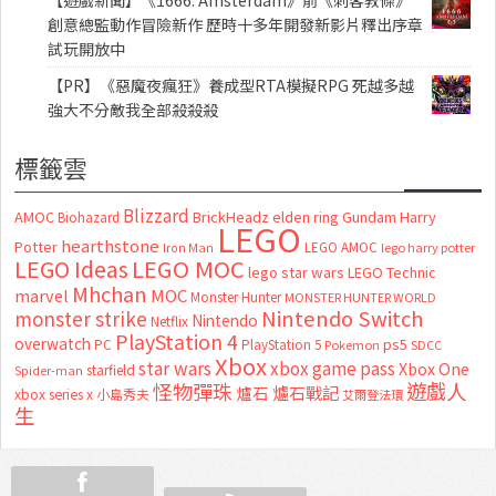
創意總監動作冒險新作 歷時十多年開發新影片釋出序章
試玩開放中
【PR】《惡魔夜瘋狂》養成型RTA模擬RPG 死越多越
強大不分敵我全部殺殺殺
標籤雲
Blizzard
AMOC
BrickHeadz
elden ring
Gundam
Harry
Biohazard
LEGO
hearthstone
Potter
LEGO AMOC
lego harry potter
Iron Man
LEGO MOC
LEGO Ideas
lego star wars
LEGO Technic
Mhchan
marvel
MOC
Monster Hunter
MONSTER HUNTER WORLD
Nintendo Switch
monster strike
Nintendo
Netflix
PlayStation 4
overwatch
ps5
PC
PlayStation 5
Pokemon
SDCC
Xbox
star wars
xbox game pass
Xbox One
starfield
Spider-man
怪物彈珠
遊戲人
爐石
爐石戰記
xbox series x
小島秀夫
艾爾登法環
生