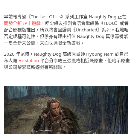
早前報導過《The Last Of Us》系列工作室 Naughty Dog 正在
開發全新 IP｜遊戲
，唔少網友推測會唔會繼續係《TLOU》或者
配合影視版推出，所以將會回歸到《Uncharted》系列。我地唔
否定呢種可能性，但係亦有理由相信 Naughty Dog 真係籌備緊
一隻全新未公開、未面世過嘅全新遊戲。
2020 年尾時，Naughty Dog 高級原畫師 Hyoung Nam 於自己
私人嘅
Artstation
平台分享咗三張風格相近嘅原畫，佢暗示原畫
與公司黎緊嘅新遊戲有所關聯。