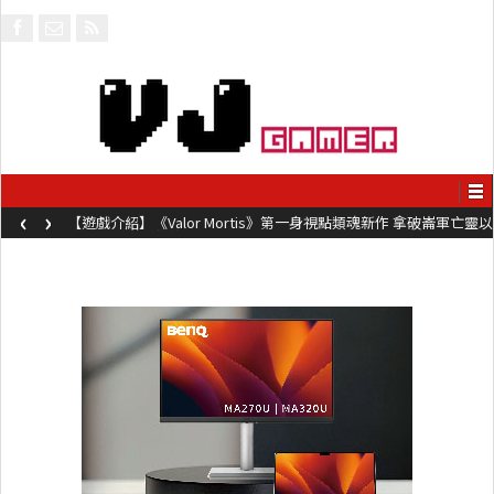
‹
›
【遊戲介紹】《Valor Mortis》第一身視點類魂新作 拿破崙軍亡靈以
槍械劍與魔法殺敵