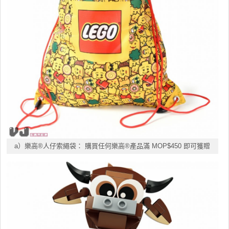
a）樂高®人仔索繩袋： 購買任何樂高®產品滿 MOP$450 即可獲贈