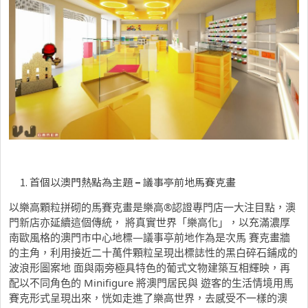
首個以澳門熱點為主題
–
議事亭前地馬賽克畫
以樂高顆粒拼砌的馬賽克畫是樂高
®
認證專門店一大注目點，澳
門新店亦延續這個傳統， 將真實世界「樂高化」，以充滿濃厚
南歐風格的澳門市中心地標—議事亭前地作為是次馬 賽克畫牆
的主角，利用接近二十萬件顆粒呈現出標誌性的黑白碎石鋪成的
波浪形圖案地 面與兩旁極具特色的葡式文物建築互相輝映，再
配以不同角色的 Minifigure 將澳門居民與 遊客的生活情境用馬
賽克形式呈現出來，恍如走進了樂高世界，去感受不一樣的澳