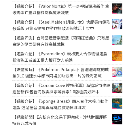
【遊戲介紹】《Valor Mortis》第一身視點類魂新作 拿
破崙軍亡靈以槍械劍與魔法殺敵
【遊戲介紹】《Steel Maiden 鋼鐵少女》快節奏肉鴿砍
殺遊戲 只靠兩鍵操作動作極致流暢試玩上架中
【遊戲評測】台灣國產音樂遊戲《莉莉狂想曲》只有黑
白鍵的譜面卻具有頗高挑戰性
【遊戲介紹】《Pyramidion》硬核雙人合作物理遊戲
扮演監工或苦工奮力鞭打對方前進
【媒體試玩】《Pokémon Pokopia》冒泡泡海底的城
鎮DLC 復建水中都市同場加映漆黑一片的深海區域
【遊戲介紹】《Corsair Cove 縱橫秘灣》海盜城市建設
經營新作 包含海戰與探索等要素1.0版極度好評中
【遊戲介紹】《Sponge Break》四人合作木筏舟動作
遊戲 通過語音協調與解謎並救助掉隊隊友
【遊戲新聞】EA 私有化交易下週完成・沙地財團即將
持有九成股份