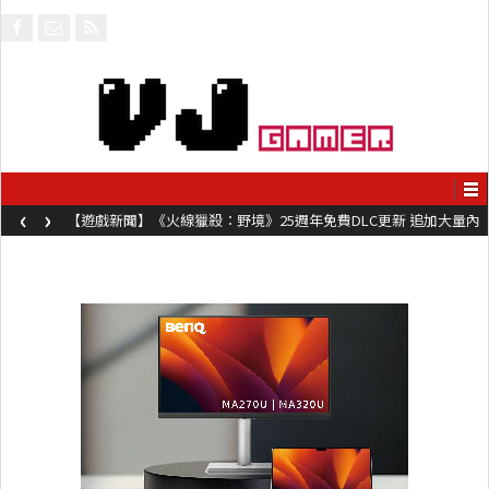
‹
›
【遊戲新聞】《火線獵殺：野境》25週年免費DLC更新 追加大量內
容同時系舊作限時超平價折扣