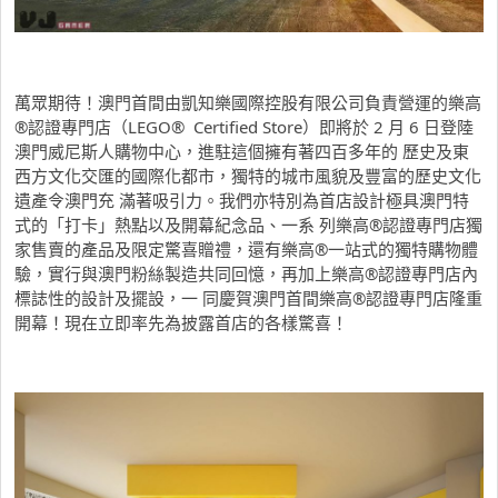
萬眾期待！澳門首間由凱知樂
國際控股有限公司
負責營運的樂高
®認證專門店（LEGO® Certified Store）即將於
2
月
6
日登陸
澳門威尼斯人購物中心，進駐這個擁有著四百多年的 歷史及東
西方文化交匯的國際化都市，獨特的城市風貌及豐富的歷史文化
遺產令澳門充 滿著吸引力。我們亦特別為首店設計極具澳門特
式的「打卡」熱點以及開幕紀念品、一系 列樂高
®
認證專門店獨
家售賣的產品及限定驚喜贈禮，還有樂高
®
一站式的獨特購物體
驗，實行與澳門粉絲製造共同回憶，再加上樂高
®
認證專門店內
標誌性的設計及擺設，一
同慶賀澳門首間樂高
®
認證專門店隆重
開幕！現在立即率先為披露首店的各樣驚喜！