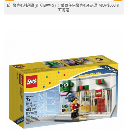
b）樂高®刮刮賞(即刮即中獎) ：購買任何樂高®產品滿 MOP$600 即
可獲贈