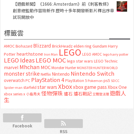
【遊戲新聞】《1666: Amsterdam》前《刺客教條》
創意總監動作冒險新作 歷時十多年開發新影片釋出序章
試玩開放中
標籤雲
Blizzard
AMOC
BrickHeadz
elden ring
Gundam
Harry
Biohazard
LEGO
hearthstone
Potter
LEGO AMOC
lego harry potter
Iron Man
LEGO MOC
LEGO Ideas
lego star wars
LEGO Technic
Mhchan
marvel
MOC
Monster Hunter
MONSTER HUNTER WORLD
Nintendo Switch
monster strike
Nintendo
Netflix
PlayStation 4
overwatch
ps5
PC
PlayStation 5
Pokemon
SDCC
Xbox
star wars
xbox game pass
Xbox One
starfield
Spider-man
怪物彈珠
遊戲人
爐石
爐石戰記
xbox series x
小島秀夫
艾爾登法環
生
Facebook
RSS