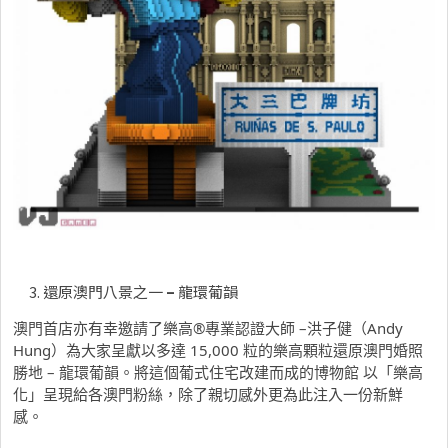
還原澳門八景之一
–
龍環葡韻
澳門首店亦有幸邀請了樂高
®
專業認證大師 –洪子健（Andy
Hung）為大家呈獻以多達 15,000 粒的樂高顆粒還原澳門婚照
勝地 – 龍環葡韻。將這個葡式住宅改建而成的博物館 以「樂高
化」呈現給各澳門粉絲，除了親切感外更為此注入一份新鮮
感。