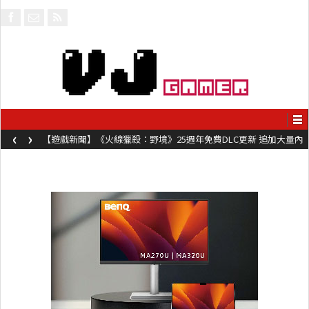
‹
›
【遊戲新聞】《火線獵殺：野境》25週年免費DLC更新 追加大量內
容同時系舊作限時超平價折扣