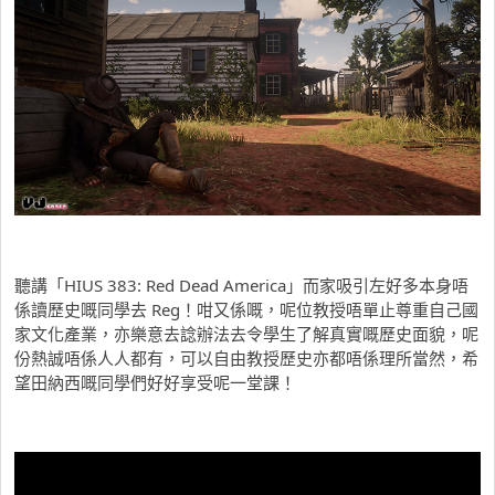
聽講「HIUS 383: Red Dead America」而家吸引左好多本身唔
係讀歷史嘅同學去 Reg！咁又係嘅，呢位教授唔單止尊重自己國
家文化產業，亦樂意去諗辦法去令學生了解真實嘅歷史面貌，呢
份熱誠唔係人人都有，可以自由教授歷史亦都唔係理所當然，希
望田納西嘅同學們好好享受呢一堂課！