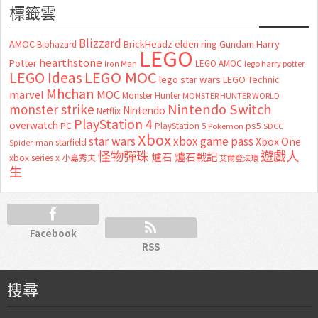
標籤雲
Blizzard
AMOC
BrickHeadz
elden ring
Gundam
Harry
Biohazard
LEGO
hearthstone
Potter
LEGO AMOC
lego harry potter
Iron Man
LEGO MOC
LEGO Ideas
lego star wars
LEGO Technic
Mhchan
marvel
MOC
Monster Hunter
MONSTER HUNTER WORLD
Nintendo Switch
monster strike
Nintendo
Netflix
PlayStation 4
overwatch
ps5
PC
PlayStation 5
Pokemon
SDCC
Xbox
star wars
xbox game pass
Xbox One
starfield
Spider-man
怪物彈珠
遊戲人
爐石
爐石戰記
xbox series x
小島秀夫
艾爾登法環
生
Facebook
RSS
搜尋