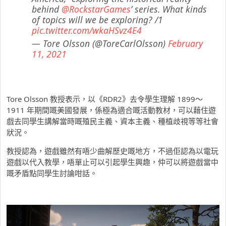
behind
@RockstarGames
’ series. What kinds
of topics will we be exploring? /1
pic.twitter.com/wkaHSvz4E4
— Tore Olsson (@ToreCarlOlsson)
February
11, 2021
Tore Olsson 教授表示，以《RDR2》去令學生理解 1899～
1911 年期間嘅美國發展，係極為適合嘅活動教材，可以藉住遊
戲去同學生講解當時嘅殖民主義、資本主義、種植歧視等等社會
狀況。
教授認為，遊戲雖然有唔少曲解歷史嘅地方，不過佢認為以電玩
遊戲以代入教學，唔單止可以引起學生興趣，仲可以將遊戲當中
嘅矛盾點同學生討論咁話。