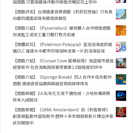
殺遊戲 只靠兩鍵操作動作極致流暢試玩上架中
【遊戲評測】台灣國產音樂遊戲《莉莉狂想曲》只有黑
白鍵的譜面卻具有頗高挑戰性
【遊戲介紹】《Pyramidion》硬核雙人合作物理遊戲
扮演監工或苦工奮力鞭打對方前進
【媒體試玩】《Pokémon Pokopia》冒泡泡海底的城
鎮DLC 復建水中都市同場加映漆黑一片的深海區域
【遊戲介紹】《Corsair Cove 縱橫秘灣》海盜城市建設
經營新作 包含海戰與探索等要素1.0版極度好評中
【遊戲介紹】《Sponge Break》四人合作木筏舟動作
遊戲 通過語音協調與解謎並救助掉隊隊友
【遊戲新聞】EA 私有化交易下週完成・沙地財團即將
持有九成股份
【遊戲新聞】《1666: Amsterdam》前《刺客教條》
創意總監動作冒險新作 歷時十多年開發新影片釋出序章
試玩開放中