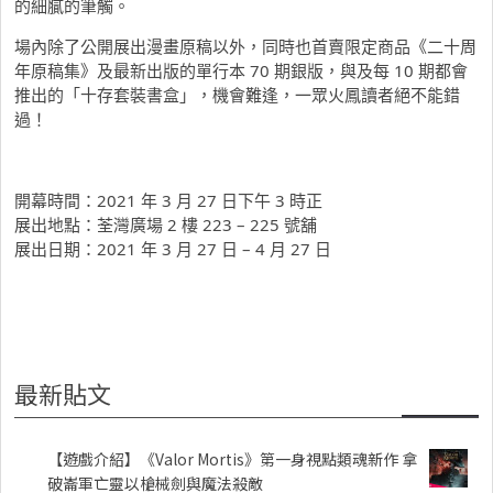
的細膩的筆觸。
場內除了公開展出漫畫原稿以外，同時也首賣限定商品《二十周
年原稿集》及最新出版的單行本 70 期銀版，與及每 10 期都會
推出的「十存套裝書盒」，機會難逢，一眾火鳳讀者絕不能錯
過！
開幕時間：2021 年 3 月 27 日下午 3 時正
展出地點：荃灣廣場 2 樓 223 – 225 號舖
展出日期：2021 年 3 月 27 日 – 4 月 27 日
最新貼文
【遊戲介紹】《Valor Mortis》第一身視點類魂新作 拿
破崙軍亡靈以槍械劍與魔法殺敵