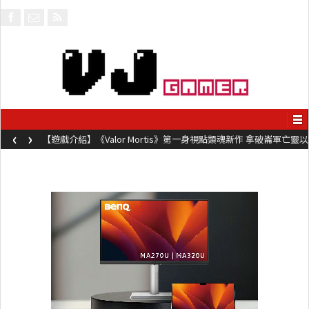
‹
›
【遊戲介紹】《Valor Mortis》第一身視點類魂新作 拿破崙軍亡靈以
槍械劍與魔法殺敵