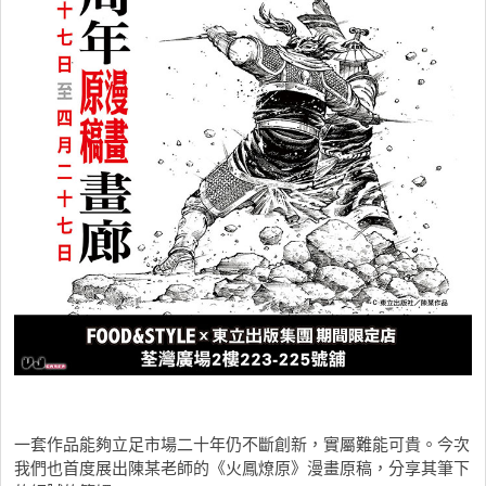
一套作品能夠立足市場二十年仍不斷創新，實屬難能可貴。今次
我們也首度展出陳某老師的《火鳳燎原》漫畫原稿，分享其筆下