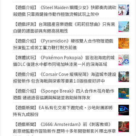
【遊戲介紹】《Steel Maiden 鋼鐵少女》快節奏肉鴿砍
殺遊戲 只靠兩鍵操作動作極致流暢試玩上架中
【遊戲評測】台灣國產音樂遊戲《莉莉狂想曲》只有黑
白鍵的譜面卻具有頗高挑戰性
【遊戲介紹】《Pyramidion》硬核雙人合作物理遊戲
扮演監工或苦工奮力鞭打對方前進
【媒體試玩】《Pokémon Pokopia》冒泡泡海底的城
鎮DLC 復建水中都市同場加映漆黑一片的深海區域
【遊戲介紹】《Corsair Cove 縱橫秘灣》海盜城市建設
經營新作 包含海戰與探索等要素1.0版極度好評中
【遊戲介紹】《Sponge Break》四人合作木筏舟動作
遊戲 通過語音協調與解謎並救助掉隊隊友
【遊戲新聞】EA 私有化交易下週完成・沙地財團即將
持有九成股份
【遊戲新聞】《1666: Amsterdam》前《刺客教條》
創意總監動作冒險新作 歷時十多年開發新影片釋出序章