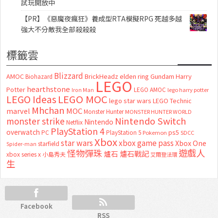
試玩開放中
【PR】《惡魔夜瘋狂》養成型RTA模擬RPG 死越多越
強大不分敵我全部殺殺殺
標籤雲
Blizzard
AMOC
BrickHeadz
elden ring
Gundam
Harry
Biohazard
LEGO
hearthstone
Potter
LEGO AMOC
lego harry potter
Iron Man
LEGO MOC
LEGO Ideas
lego star wars
LEGO Technic
Mhchan
marvel
MOC
Monster Hunter
MONSTER HUNTER WORLD
Nintendo Switch
monster strike
Nintendo
Netflix
PlayStation 4
overwatch
ps5
PC
PlayStation 5
Pokemon
SDCC
Xbox
star wars
xbox game pass
Xbox One
starfield
Spider-man
怪物彈珠
遊戲人
爐石
爐石戰記
xbox series x
小島秀夫
艾爾登法環
生
Facebook
RSS