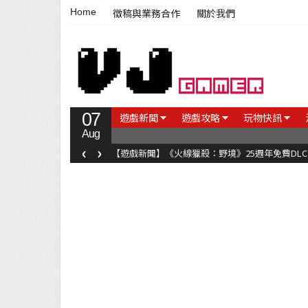
Home
徵稿與業務合作
關於我們
07
遊戲新聞
遊戲攻略
玩物快訊
Aug
‹
›
【遊戲新聞】《火線獵殺：野境》25週年免費DL