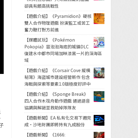
卻具有頗高挑戰性
【遊戲介紹】《Pyramidion》硬核
雙人合作物理遊戲 扮演監工或苦工
奮力鞭打對方前進
【媒體試玩】《Pokémon
Pokopia》冒泡泡海底的城鎮DLC
復建水中都市同場加映漆黑一片的深海區
域
【遊戲介紹】《Corsair Cove 縱橫
秘灣》海盜城市建設經營新作 包含
海戰與探索等要素1.0版極度好評中
【遊戲介紹】《Sponge Break》
四人合作木筏舟動作遊戲 通過語音
協調與解謎並救助掉隊隊友
能
【遊戲新聞】EA 私有化交易下週完
》
成・沙地財團即將持有九成股份
子
【遊戲新聞】《1666: