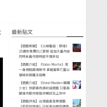
最新貼文
不
【遊戲新聞】《火線獵殺：野境》
25週年免費DLC更新 追加大量內容
同時系舊作限時超平價折扣
【遊戲介紹】《Valor Mortis》第
一身視點類魂新作 拿破崙軍亡靈以
槍械劍與魔法殺敵
【遊戲介紹】《Steel Maiden 鋼鐵
少女》快節奏肉鴿砍殺遊戲 只靠兩
鍵操作動作極致流暢試玩上架中
【遊戲評測】台灣國產音樂遊戲
《莉莉狂想曲》只有黑白鍵的譜面