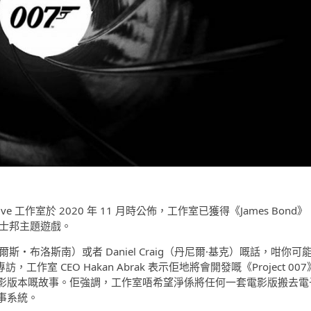
ive 工作室於 2020 年 11 月時公佈，工作室已獲得《James Bond》
嘅占士邦主題遊戲。
皮爾斯・布洛斯南）或者 Daniel Craig（丹尼爾·基克）嘅話，咁你可
 專訪，工作室 CEO Hakan Abrak 表示佢地將會開發嘅《Project 007
影版本嘅故事。佢強調，工作室唔希望淨係將任何一套電影版搬去電
故事系統。