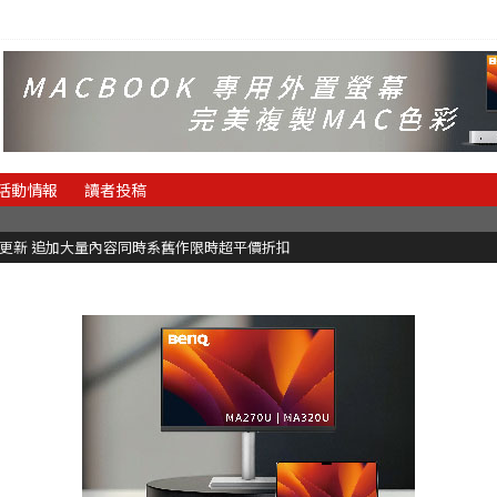
活動情報
讀者投稿
C更新 追加大量內容同時系舊作限時超平價折扣