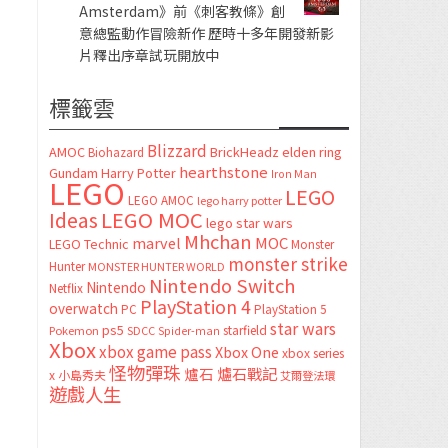
Amsterdam》前《刺客教條》創
意總監動作冒險新作 歷時十多年開發新影
片釋出序章試玩開放中
標籤雲
Blizzard
AMOC
BrickHeadz
elden ring
Biohazard
hearthstone
Gundam
Harry Potter
Iron Man
LEGO
LEGO
LEGO AMOC
lego harry potter
LEGO MOC
Ideas
lego star wars
Mhchan
marvel
MOC
LEGO Technic
Monster
monster strike
Hunter
MONSTER HUNTER WORLD
Nintendo Switch
Nintendo
Netflix
PlayStation 4
overwatch
PC
PlayStation 5
star wars
ps5
starfield
Pokemon
SDCC
Spider-man
Xbox
xbox game pass
Xbox One
xbox series
怪物彈珠
爐石
爐石戰記
x
小島秀夫
艾爾登法環
遊戲人生