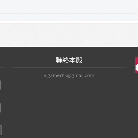
聯絡本殿
vjgamerhk@gmail.com