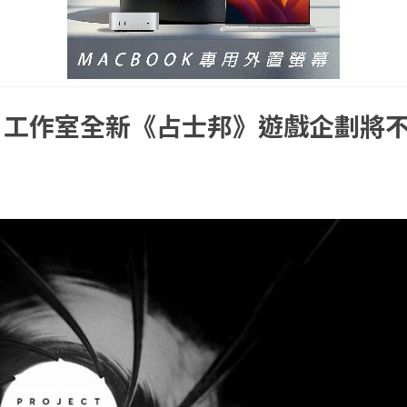
N》工作室全新《占士邦》遊戲企劃將