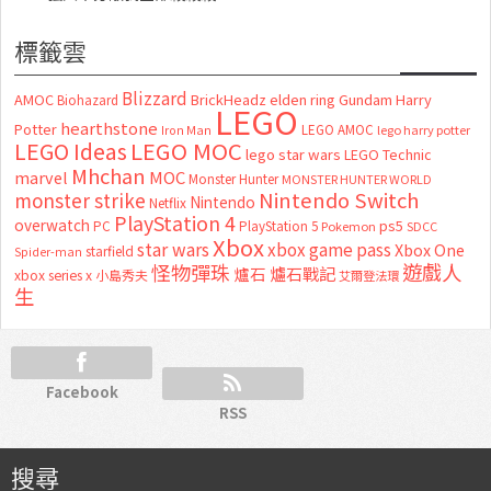
標籤雲
Blizzard
AMOC
BrickHeadz
elden ring
Gundam
Harry
Biohazard
LEGO
hearthstone
Potter
LEGO AMOC
lego harry potter
Iron Man
LEGO MOC
LEGO Ideas
lego star wars
LEGO Technic
Mhchan
marvel
MOC
Monster Hunter
MONSTER HUNTER WORLD
Nintendo Switch
monster strike
Nintendo
Netflix
PlayStation 4
overwatch
ps5
PC
PlayStation 5
Pokemon
SDCC
Xbox
star wars
xbox game pass
Xbox One
starfield
Spider-man
怪物彈珠
遊戲人
爐石
爐石戰記
xbox series x
小島秀夫
艾爾登法環
生
Facebook
RSS
搜尋