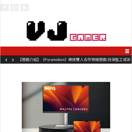
‹
›
【遊戲介紹】《Pyramidion》硬核雙人合作物理遊戲 扮演監工或苦
工奮力鞭打對方前進