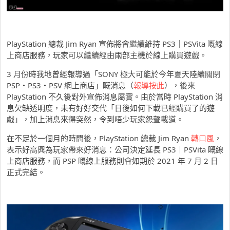
PlayStation 總裁 Jim Ryan 宣佈將會繼續維持 PS3｜PSVita 嘅線
上商店服務，玩家可以繼續經由兩部主機於線上購買遊戲。
3 月份時我地曾經報導過「SONY 極大可能於今年夏天陸續關閉
PSP・PS3・PSV 網上商店」嘅消息（
報導按此
），後來
PlayStation 不久後對外宣佈消息屬實。由於當時 PlayStation 消
息欠缺透明度，未有好好交代「日後如何下載已經購買了的遊
戲」，加上消息來得突然，令到唔少玩家怨聲載道。
在不足於一個月的時間後，PlayStation 總裁 Jim Ryan
轉口風
，
表示好高興為玩家帶來好消息：公司決定延長 PS3｜PSVita 嘅線
上商店服務，而 PSP 嘅線上服務則會如期於 2021 年 7 月 2 日
正式完結。