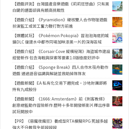
【遊戲評測】台灣國產音樂遊戲《莉莉狂想曲》只有黑
白鍵的譜面卻具有頗高挑戰性
【遊戲介紹】《Pyramidion》硬核雙人合作物理遊戲
扮演監工或苦工奮力鞭打對方前進
【媒體試玩】《Pokémon Pokopia》冒泡泡海底的城
鎮DLC 復建水中都市同場加映漆黑一片的深海區域
【遊戲介紹】《Corsair Cove 縱橫秘灣》海盜城市建設
經營新作 包含海戰與探索等要素1.0版極度好評中
【遊戲介紹】《Sponge Break》四人合作木筏舟動作
遊戲 通過語音協調與解謎並救助掉隊隊友
【遊戲新聞】EA 私有化交易下週完成・沙地財團即將
持有九成股份
【遊戲新聞】《1666: Amsterdam》前《刺客教條》
創意總監動作冒險新作 歷時十多年開發新影片釋出序章
試玩開放中
【PR】《惡魔夜瘋狂》養成型RTA模擬RPG 死越多越
強大不分敵我全部殺殺殺