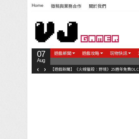
Home
徵稿與業務合作
關於我們
07
遊戲新聞
遊戲攻略
玩物快訊
Aug
‹
›
【遊戲新聞】《火線獵殺：野境》25週年免費DL