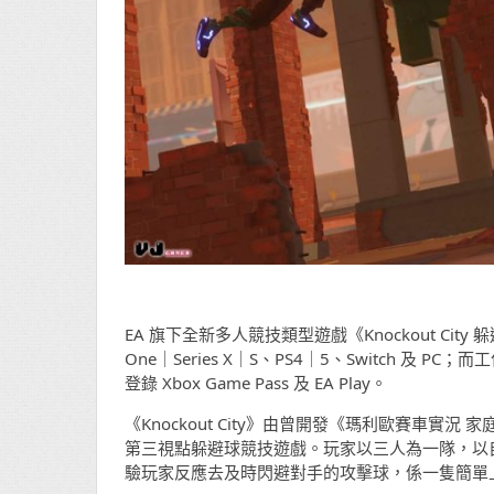
EA 旗下全新多人競技類型遊戲《Knockout City 
One｜Series X｜S、PS4｜5、Switch 及 
登錄 Xbox Game Pass 及 EA Play。
《Knockout City》由曾開發《瑪利歐賽車實況 家庭賽車
第三視點躲避球競技遊戲。玩家以三人為一隊，以
驗玩家反應去及時閃避對手的攻擊球，係一隻簡單