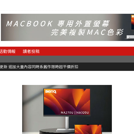
活動情報
讀者投稿
C更新 追加大量內容同時系舊作限時超平價折扣