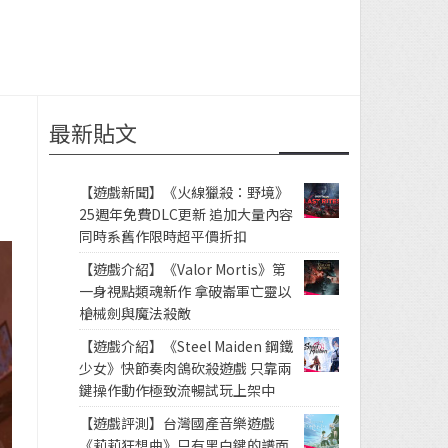
最新貼文
【遊戲新聞】《火線獵殺：野境》
25週年免費DLC更新 追加大量內容
同時系舊作限時超平價折扣
【遊戲介紹】《Valor Mortis》第
一身視點類魂新作 拿破崙軍亡靈以
槍械劍與魔法殺敵
【遊戲介紹】《Steel Maiden 鋼鐵
少女》快節奏肉鴿砍殺遊戲 只靠兩
鍵操作動作極致流暢試玩上架中
【遊戲評測】台灣國產音樂遊戲
《莉莉狂想曲》只有黑白鍵的譜面