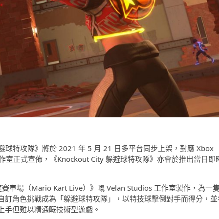
躲避球特攻隊》將於 2021 年 5 月 21 日多平台同步上架，對應 Xbox
PC；而工作室正式宣佈，《Knockout City 躲避球特攻隊》亦會於推出當日即
場（Mario Kart Live）》嘅 Velan Studios 工作室製作，為一
自訂角色挑戰成為「躲避球特攻隊」，以特技球擊倒對手而得分，並
上手但難以精通嘅技術型遊戲。