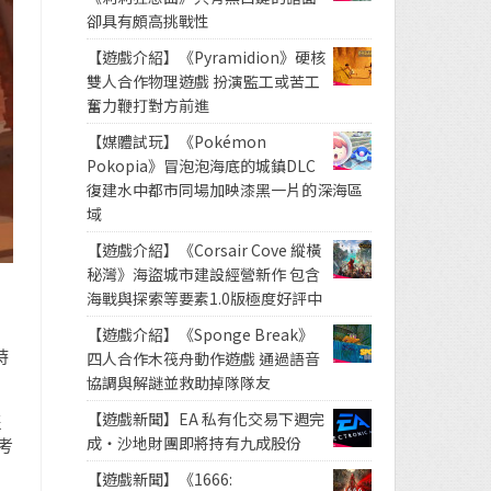
卻具有頗高挑戰性
【遊戲介紹】《Pyramidion》硬核
雙人合作物理遊戲 扮演監工或苦工
奮力鞭打對方前進
【媒體試玩】《Pokémon
Pokopia》冒泡泡海底的城鎮DLC
復建水中都市同場加映漆黑一片的深海區
域
【遊戲介紹】《Corsair Cove 縱橫
秘灣》海盜城市建設經營新作 包含
海戰與探索等要素1.0版極度好評中
【遊戲介紹】《Sponge Break》
時
四人合作木筏舟動作遊戲 通過語音
協調與解謎並救助掉隊隊友
【遊戲新聞】EA 私有化交易下週完
隻
成・沙地財團即將持有九成股份
考
【遊戲新聞】《1666: