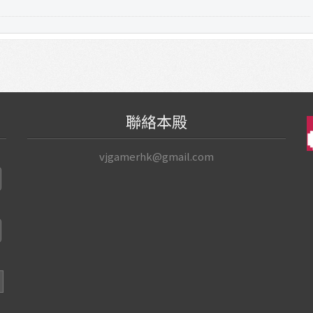
聯絡本殿
vjgamerhk@gmail.com