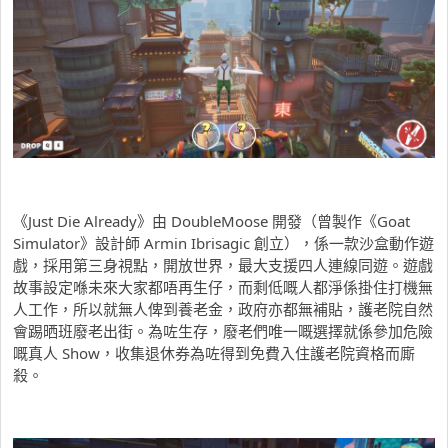
《Just Die Already》由 DoubleMoose 開發（曾製作《Goat
Simulator》設計師 Armin Ibrisagic 創立），係一款沙盒動作遊
戲，採用第三身視點，開放世界，最大支援四人連線同遊。遊戲
故事設定喺未來大家都唔再生仔，而剩低嘅人都淨係掛住打機無
人工作，所以就無人俾到養老金，政府亦都無補貼，護老院自然
會踢晒班廢老出街。為咗生存，廢老們唯一嘅選擇就係參加危險
嘅真人 Show，收集退休券為咗得到免費入住護老院資格而廝
殺。