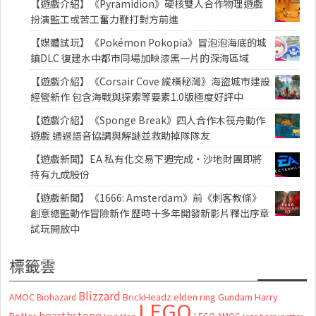
【遊戲介紹】《Pyramidion》硬核雙人合作物理遊戲
扮演監工或苦工奮力鞭打對方前進
【媒體試玩】《Pokémon Pokopia》冒泡泡海底的城
鎮DLC 復建水中都市同場加映漆黑一片的深海區域
【遊戲介紹】《Corsair Cove 縱橫秘灣》海盜城市建設
經營新作 包含海戰與探索等要素1.0版極度好評中
【遊戲介紹】《Sponge Break》四人合作木筏舟動作
遊戲 通過語音協調與解謎並救助掉隊隊友
【遊戲新聞】EA 私有化交易下週完成・沙地財團即將
持有九成股份
【遊戲新聞】《1666: Amsterdam》前《刺客教條》
創意總監動作冒險新作 歷時十多年開發新影片釋出序章
試玩開放中
標籤雲
Blizzard
AMOC
BrickHeadz
elden ring
Gundam
Harry
Biohazard
LEGO
hearthstone
Potter
LEGO AMOC
lego harry potter