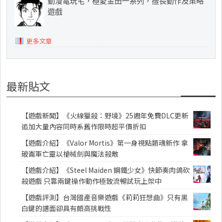
動漫電玩宅，極愛金田一系列，擅長動作及策略
遊戲
更多文章
最新貼文
【遊戲新聞】《火線獵殺：野境》25週年免費DLC更新
追加大量內容同時系舊作限時超平價折扣
【遊戲介紹】《Valor Mortis》第一身視點類魂新作 拿
破崙軍亡靈以槍械劍與魔法殺敵
【遊戲介紹】《Steel Maiden 鋼鐵少女》快節奏肉鴿砍
殺遊戲 只靠兩鍵操作動作極致流暢試玩上架中
【遊戲評測】台灣國產音樂遊戲《莉莉狂想曲》只有黑
白鍵的譜面卻具有頗高挑戰性