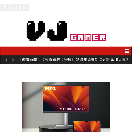
‹
›
【遊戲新聞】《火線獵殺：野境》25週年免費DLC更新 追加大量內
容同時系舊作限時超平價折扣