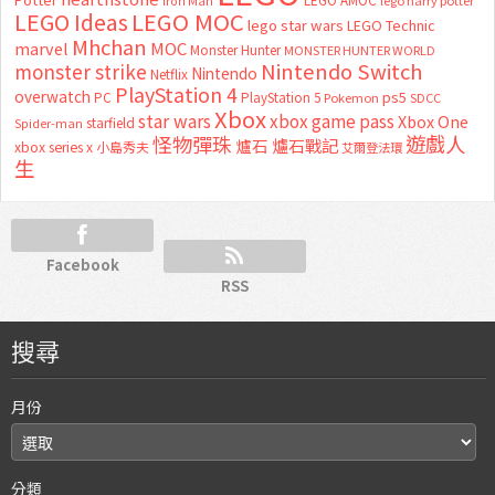
Iron Man
LEGO MOC
LEGO Ideas
lego star wars
LEGO Technic
Mhchan
marvel
MOC
Monster Hunter
MONSTER HUNTER WORLD
Nintendo Switch
monster strike
Nintendo
Netflix
PlayStation 4
overwatch
ps5
PC
PlayStation 5
Pokemon
SDCC
Xbox
star wars
xbox game pass
Xbox One
starfield
Spider-man
怪物彈珠
遊戲人
爐石
爐石戰記
xbox series x
小島秀夫
艾爾登法環
生
Facebook
RSS
搜尋
月份
分類