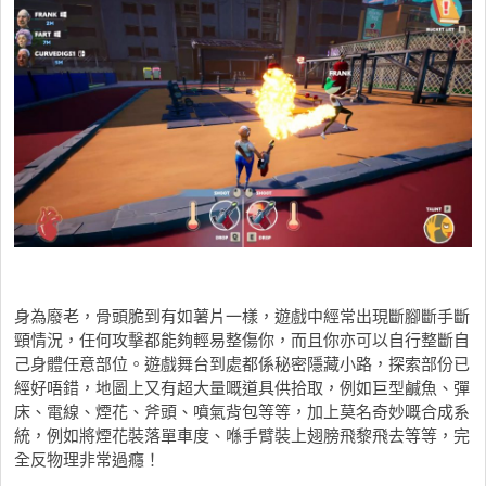
身為廢老，骨頭脆到有如薯片一樣，遊戲中經常出現斷腳斷手斷
頸情況，任何攻擊都能夠輕易整傷你，而且你亦可以自行整斷自
己身體任意部位。遊戲舞台到處都係秘密隱藏小路，探索部份已
經好唔錯，地圖上又有超大量嘅道具供拾取，例如巨型鹹魚、彈
床、電線、煙花、斧頭、噴氣背包等等，加上莫名奇妙嘅合成系
統，例如將煙花裝落單車度、喺手臂裝上翅膀飛黎飛去等等，完
全反物理非常過癮！