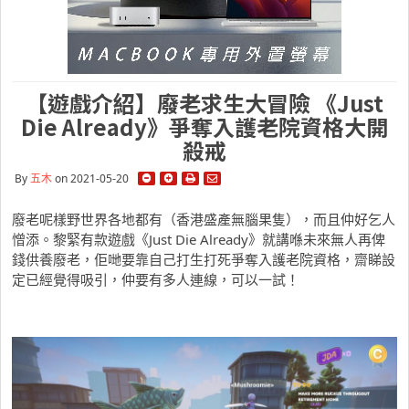
【遊戲介紹】廢老求生大冒險 《Just
Die Already》爭奪入護老院資格大開
殺戒
By
五木
on 2021-05-20
廢老呢樣野世界各地都有（香港盛產無腦果隻），而且仲好乞人
憎添。黎緊有款遊戲《Just Die Already》就講喺未來無人再俾
錢供養廢老，佢哋要靠自己打生打死爭奪入護老院資格，齋睇設
定已經覺得吸引，仲要有多人連線，可以一試！