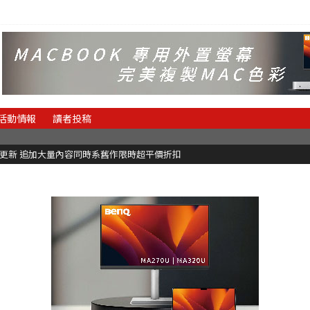
活動情報
讀者投稿
C更新 追加大量內容同時系舊作限時超平價折扣