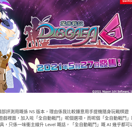
，編輯部評測用嘅係 NS 版本，理由係我比較鍾意用手提機隨身玩戰棋遊
遊戲裡面，加入咗「全自動戰鬥」呢個選項，而呢個「全自動戰鬥」
，只係一味衝主線升 Level 嘅話，「全自動戰鬥」嘅 AI 幾乎都可