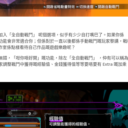
加入「全自動戰鬥」 呢個選項，似乎有少少自打嘴巴了。如果你係
功能會非常適合你；但係對於一直以後都係手動戰鬥嘅玩家黎講，戰
工作室係點樣看待自己作品嘅遊戲樂趣呢？
無錯，「咁你唔好開」嘅功能，除左「全自動戰鬥」 ，仲有可以稱
整戰鬥中獲得嘅經驗值、金錢獲得值等等要唔要有 Extra 嘅加乘