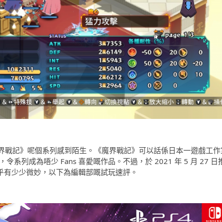
界戰記》呢個系列感到陌生。《魔界戰記》可以話係日本一遊戲工作
列成為唔少 Fans 喜愛嘅作品。不過，於 2021 年 5 月 27 日
似乎有少少微妙，以下為編輯部嘅試玩速評。