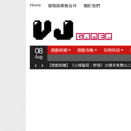
Home
徵稿與業務合作
關於我們
08
遊戲新聞
遊戲攻略
玩物快訊
Aug
‹
›
【遊戲新聞】《火線獵殺：野境》25週年免費DL