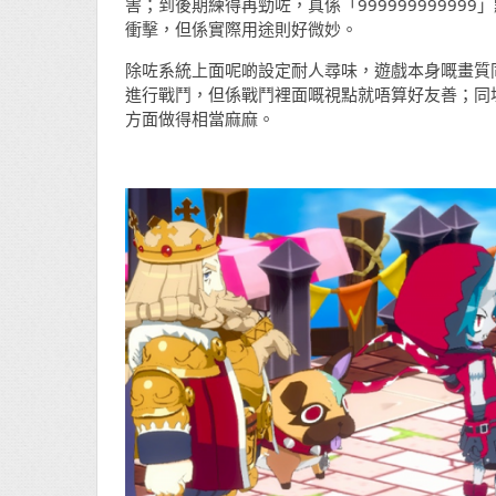
害；到後期練得再勁咗，真係「9999999999
衝擊，但係實際用途則好微妙。
除咗系統上面呢啲設定耐人尋味，遊戲本身嘅畫質同
進行戰鬥，但係戰鬥裡面嘅視點就唔算好友善；同埋呢隻
方面做得相當麻麻。