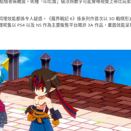
99」點傷害無難度。呢種「印尼盾」級浮誇數字可能會喺視覺上帶比玩家
埋效能都係令人疑惑。《魔界戰記 6》係系列作首次以 3D 戰棋形
以 PS4 以及 NS 作為主要販售平台嘅非 3A 作品，畫面效能呈