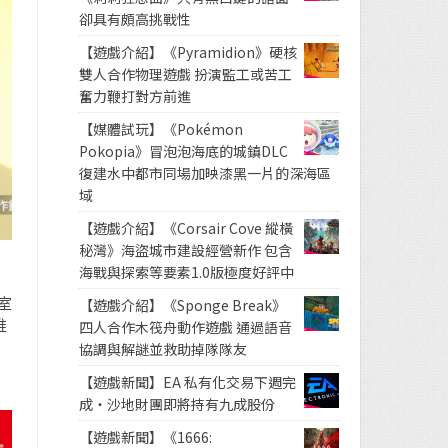
卻具有頗高挑戰性
【遊戲介紹】《Pyramidion》硬核
雙人合作物理遊戲 扮演監工或苦工
奮力鞭打對方前進
【媒體試玩】《Pokémon
Pokopia》冒泡泡海底的城鎮DLC
復建水中都市同場加映漆黑一片的深海區
域
【遊戲介紹】《Corsair Cove 縱橫
秘灣》海盜城市建設經營新作 包含
海戰與探索等要素1.0版極度好評中
室
【遊戲介紹】《Sponge Break》
推
四人合作木筏舟動作遊戲 通過語音
協調與解謎並救助掉隊隊友
【遊戲新聞】EA 私有化交易下週完
成・沙地財團即將持有九成股份
【遊戲新聞】《1666: