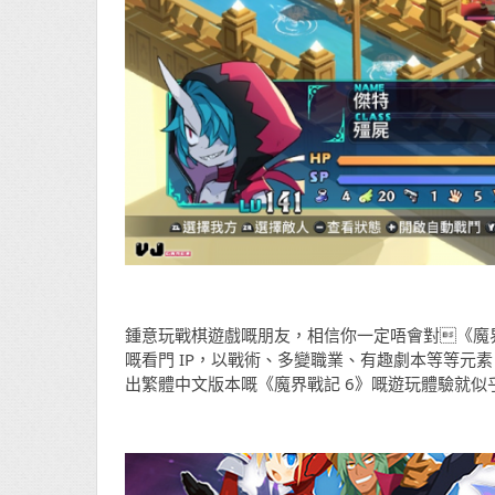
鍾意玩戰棋遊戲嘅朋友，相信你一定唔會對《魔
嘅看門 IP，以戰術、多變職業、有趣劇本等等元素，令系
出繁體中文版本嘅《魔界戰記 6》嘅遊玩體驗就