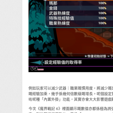
例如玩家可以減少武器｜職業嘅慣用度，將減少嘅
嘅經驗加乘，幾乎係幾何倍數級嘅增長。呢個設定
咗呢種「內置外掛」功能，其實亦會大大影響遊戲
今次《魔界戰記 6》裡面顯示嘅數值亦都係極為