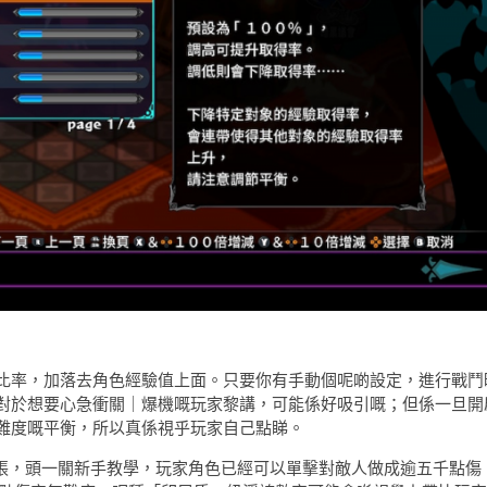
比率，加落去角色經驗值上面。只要你有手動個呢啲設定，進行戰鬥
對於想要心急衝關｜爆機嘅玩家黎講，可能係好吸引嘅；但係一旦開
難度嘅平衡，所以真係視乎玩家自己點睇。
誇張，頭一關新手教學，玩家角色已經可以單擊對敵人做成逾五千點傷