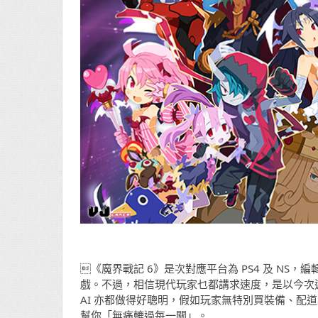
《魔界戰記 6》是次對應平台為 PS4 及 NS
戲。不過，相信現代玩家乜都講求速度，是以今次
AI 亦都做得好聰明，假如玩家無特別買裝備、配道具
幫你「無痛轆過每一關」。