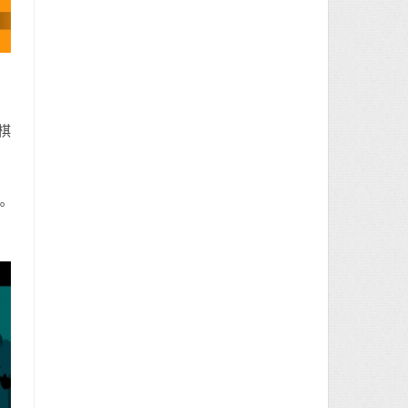
棋
為
。