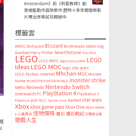
Amsterdam》前《刺客教條》創
意總監動作冒險新作 歷時十多年開發新影
片釋出序章試玩開放中
標籤雲
Blizzard
AMOC
BrickHeadz
elden ring
Biohazard
hearthstone
Gundam
Harry Potter
Iron Man
LEGO
LEGO
LEGO AMOC
lego harry potter
LEGO MOC
Ideas
lego star wars
Mhchan
marvel
MOC
LEGO Technic
Monster
monster strike
Hunter
MONSTER HUNTER WORLD
Nintendo Switch
Nintendo
Netflix
PlayStation 4
overwatch
PC
PlayStation 5
star wars
ps5
starfield
Pokemon
SDCC
Spider-man
Xbox
xbox game pass
Xbox One
xbox series
怪物彈珠
爐石
爐石戰記
x
小島秀夫
艾爾登法環
遊戲人生
嘅
以