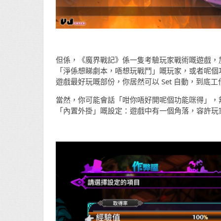
但係，《魔界戰記》係一隻考驗玩家戰術嘅遊戲，
「淨係想睇劇本，唔想玩戰鬥」嘅玩家，或者呢個
遊戲最好玩嘅部份，你居然可以 Set 自動，到底
當然，你可能會話「咁你唔好開呢個功能咪得」，
「內置外掛」嘅設定：遊戲中有一個角落，容許玩家調