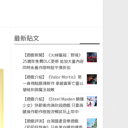
最新貼文
【遊戲新聞】《火線獵殺：野境》
25週年免費DLC更新 追加大量內容
同時系舊作限時超平價折扣
【遊戲介紹】《Valor Mortis》第
一身視點類魂新作 拿破崙軍亡靈以
槍械劍與魔法殺敵
【遊戲介紹】《Steel Maiden 鋼鐵
少女》快節奏肉鴿砍殺遊戲 只靠兩
鍵操作動作極致流暢試玩上架中
【遊戲評測】台灣國產音樂遊戲
《莉莉狂想曲》只有黑白鍵的譜面