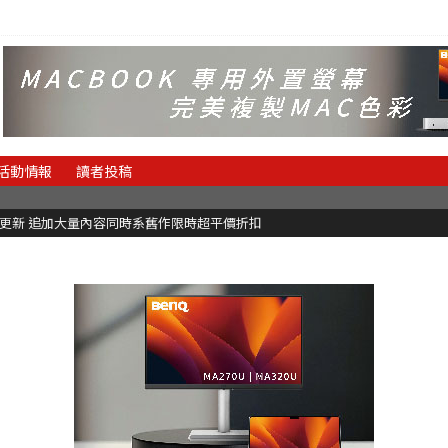
活動情報
讀者投稿
C更新 追加大量內容同時系舊作限時超平價折扣