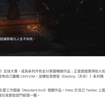
vil Village》全球大賣，成為系列作有史以黎最暢銷作品；正當遊戲賣得如火
同時宣佈自己離職 CAPCOM，並轉投曾開發《Destiny（天命）》系列嘅
，主要工作圍繞《Resident Evil》相關作品。Peter 於自己 Twitter 上
將擔任其開發部門經理一職。