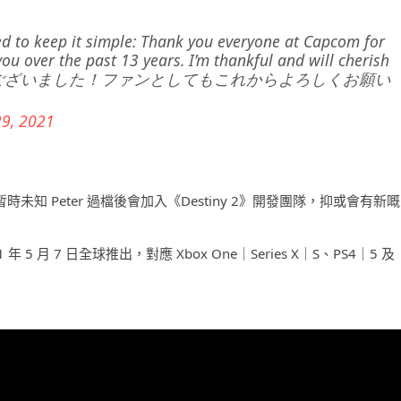
ded to keep it simple: Thank you everyone at Capcom for
u over the past 13 years. I’m thankful and will cherish
r. ありがとうございました！ファンとしてもこれからよろしくお願い
9, 2021
，暫時未知 Peter 過檔後會加入《Destiny 2》開發團隊，抑或會有新嘅
021 年 5 月 7 日全球推出，對應 Xbox One｜Series X｜S、PS4｜5 及