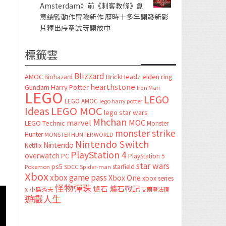
Amsterdam》前《刺客教條》創
意總監動作冒險新作 歷時十多年開發新影
片釋出序章試玩開放中
標籤雲
Blizzard
AMOC
BrickHeadz
elden ring
Biohazard
hearthstone
Gundam
Harry Potter
Iron Man
LEGO
LEGO
LEGO AMOC
lego harry potter
LEGO MOC
Ideas
lego star wars
Mhchan
marvel
MOC
LEGO Technic
Monster
monster strike
Hunter
MONSTER HUNTER WORLD
Nintendo Switch
Nintendo
Netflix
PlayStation 4
overwatch
PC
PlayStation 5
star wars
ps5
starfield
Pokemon
SDCC
Spider-man
Xbox
xbox game pass
Xbox One
xbox series
怪物彈珠
爐石
爐石戰記
x
小島秀夫
艾爾登法環
遊戲人生