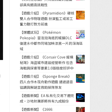
卻具有頗高挑戰性
【遊戲介紹】《Pyramidion》硬核
雙人合作物理遊戲 扮演監工或苦工
奮力鞭打對方前進
【媒體試玩】《Pokémon
Pokopia》冒泡泡海底的城鎮DLC
復建水中都市同場加映漆黑一片的深海區
域
【遊戲介紹】《Corsair Cove 縱橫
秘灣》海盜城市建設經營新作 包含
海戰與探索等要素1.0版極度好評中
如
【遊戲介紹】《Sponge Break》
四人合作木筏舟動作遊戲 通過語音
協調與解謎並救助掉隊隊友
【遊戲新聞】EA 私有化交易下週完
面
成・沙地財團即將持有九成股份
【遊戲新聞】《1666: