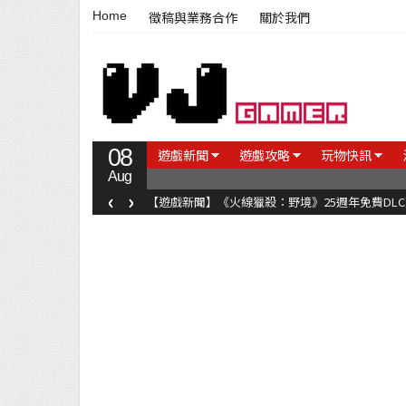
Home
徵稿與業務合作
關於我們
08
遊戲新聞
遊戲攻略
玩物快訊
Aug
‹
›
【遊戲新聞】《火線獵殺：野境》25週年免費DL