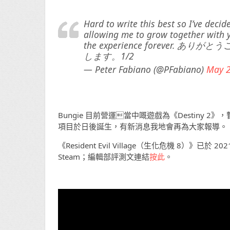
Hard to write this best so I’ve deci
allowing me to grow together with yo
the experience foreve
します。1/2
— Peter Fabiano (@PFabiano)
May 2
Bungie 目前營運當中嘅遊戲為《Destiny 2》
項目於日後誕生，有新消息我地會再為大家報導。
《Resident Evil Village（生化危機 8）》已於 2
Steam；編輯部評測文連結
按此
。