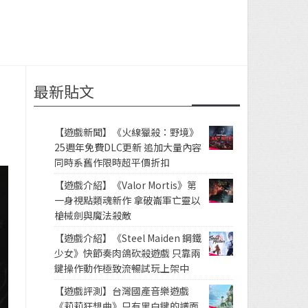
最新貼文
【遊戲新聞】《火線獵殺：野境》
25週年免費DLC更新 追加大量內容
同時系舊作限時超平價折扣
【遊戲介紹】《Valor Mortis》第
一身視點類魂新作 拿破崙軍亡靈以
槍械劍與魔法殺敵
【遊戲介紹】《Steel Maiden 鋼鐵
少女》快節奏肉鴿砍殺遊戲 只靠兩
鍵操作動作極致流暢試玩上架中
【遊戲評測】台灣國產音樂遊戲
《莉莉狂想曲》只有黑白鍵的譜面