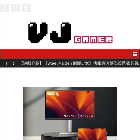
‹
›
【遊戲介紹】《Steel Maiden 鋼鐵少女》快節奏肉鴿砍殺遊戲 只靠
兩鍵操作動作極致流暢試玩上架中