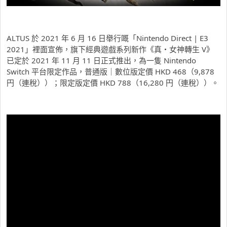
ALTUS 於 2021 年 6 月 16 日舉行嘅「Nintendo Direct | E3
2021」裡面宣佈，旗下經典遊戲系列新作《真・女神轉生 V》
已定於 2021 年 11 月 11 日正式推出，為一隻 Nintendo
Switch 平台限定作品，普通版｜數位版定價 HKD 468（9,878
円（連稅））；限定版定價 HKD 788（16,280 円（連稅））。