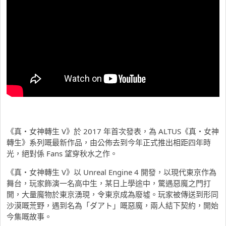
《真・女神轉生 V》於 2017 年首次發表，為 ALTUS《真・女神
轉生》系列嘅最新作品，由公佈去到今年正式推出相距四年時
光，絕對係 Fans 望穿秋水之作。
《真・女神轉生 V》以 Unreal Engine 4 開發，以現代東京作為
舞台，玩家飾演一名高中生，某日上學途中，驚遇惡魔之門打
開，大量魔物於東京湧現，令東京成為廢墟。玩家被傳送到形同
沙漠嘅荒野，遇到名為「ダアト」嘅惡魔，兩人結下契約，開始
今集嘅故事。