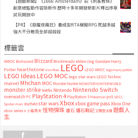
【遊戲新聞】《1666: Amsterdam》前《刺客教條》
創意總監動作冒險新作 歷時十多年開發新影片釋出序章
試玩開放中
【PR】《惡魔夜瘋狂》養成型RTA模擬RPG 死越多越
強大不分敵我全部殺殺殺
標籤雲
Blizzard
AMOC
BrickHeadz
elden ring
Gundam
Harry
Biohazard
LEGO
hearthstone
Potter
LEGO AMOC
lego harry potter
Iron Man
LEGO MOC
LEGO Ideas
lego star wars
LEGO Technic
Mhchan
marvel
MOC
Monster Hunter
MONSTER HUNTER WORLD
Nintendo Switch
monster strike
Nintendo
Netflix
PlayStation 4
overwatch
ps5
PC
PlayStation 5
Pokemon
SDCC
Xbox
star wars
xbox game pass
Xbox One
starfield
Spider-man
怪物彈珠
遊戲人
爐石
爐石戰記
xbox series x
小島秀夫
艾爾登法環
生