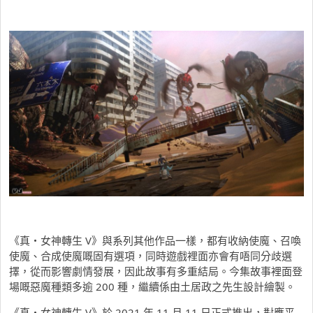
《真・女神轉生 V》與系列其他作品一樣，都有收納使魔、召喚
使魔、合成使魔嘅固有選項，同時遊戲裡面亦會有唔同分歧選
擇，從而影響劇情發展，因此故事有多重結局。今集故事裡面登
場嘅惡魔種類多逾 200 種，繼續係由土居政之先生設計繪製。
《真・女神轉生 V》於 2021 年 11 月 11 日正式推出，對應平