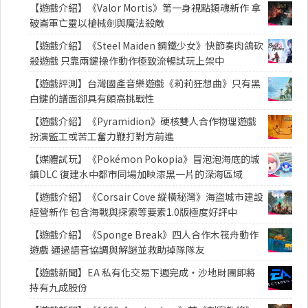
【遊戲介紹】《Valor Mortis》第一身視點類魂新作 拿
破崙軍亡靈以槍械劍與魔法殺敵
【遊戲介紹】《Steel Maiden 鋼鐵少女》快節奏肉鴿砍
殺遊戲 只靠兩鍵操作動作極致流暢試玩上架中
【遊戲評測】台灣國產音樂遊戲《莉莉狂想曲》只有黑
白鍵的譜面卻具有頗高挑戰性
【遊戲介紹】《Pyramidion》硬核雙人合作物理遊戲
扮演監工或苦工奮力鞭打對方前進
【媒體試玩】《Pokémon Pokopia》冒泡泡海底的城
鎮DLC 復建水中都市同場加映漆黑一片的深海區域
【遊戲介紹】《Corsair Cove 縱橫秘灣》海盜城市建設
經營新作 包含海戰與探索等要素1.0版極度好評中
【遊戲介紹】《Sponge Break》四人合作木筏舟動作
遊戲 通過語音協調與解謎並救助掉隊隊友
【遊戲新聞】EA 私有化交易下週完成・沙地財團即將
持有九成股份