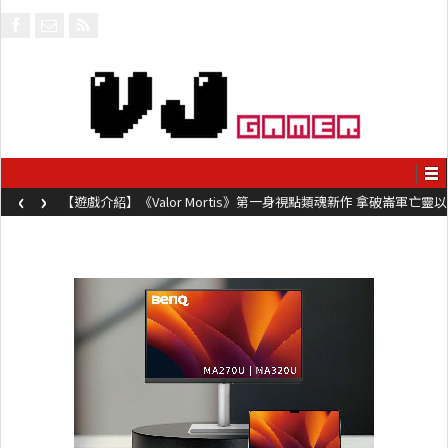
‹
›
【遊戲介紹】《Valor Mortis》第一身視點類魂新作 拿破崙軍亡靈以
槍械劍與魔法殺敵