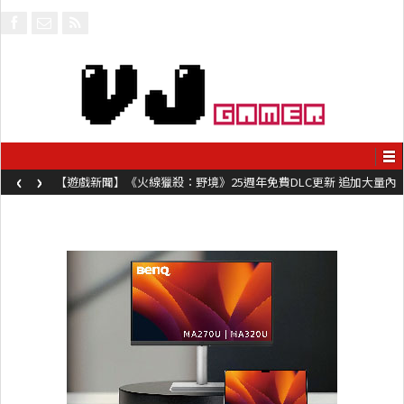
‹
›
【遊戲新聞】《火線獵殺：野境》25週年免費DLC更新 追加大量內
容同時系舊作限時超平價折扣