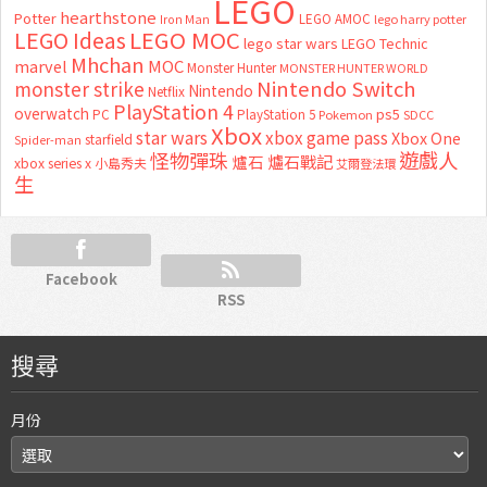
LEGO
hearthstone
Potter
LEGO AMOC
lego harry potter
Iron Man
LEGO MOC
LEGO Ideas
lego star wars
LEGO Technic
Mhchan
marvel
MOC
Monster Hunter
MONSTER HUNTER WORLD
Nintendo Switch
monster strike
Nintendo
Netflix
PlayStation 4
overwatch
ps5
PC
PlayStation 5
Pokemon
SDCC
Xbox
star wars
xbox game pass
Xbox One
starfield
Spider-man
怪物彈珠
遊戲人
爐石
爐石戰記
xbox series x
小島秀夫
艾爾登法環
生
Facebook
RSS
搜尋
月份