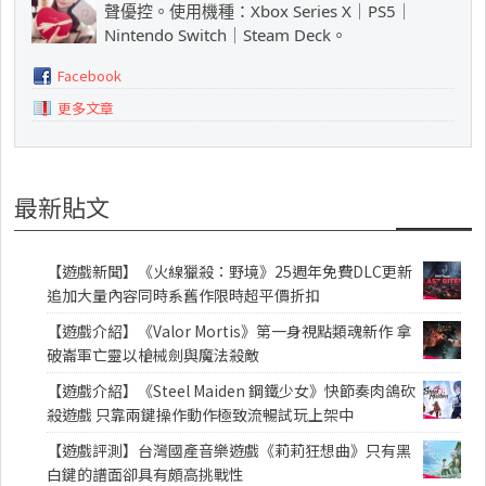
聲優控。使用機種：Xbox Series X｜PS5｜
Nintendo Switch｜Steam Deck。
Facebook
更多文章
最新貼文
【遊戲新聞】《火線獵殺：野境》25週年免費DLC更新
追加大量內容同時系舊作限時超平價折扣
【遊戲介紹】《Valor Mortis》第一身視點類魂新作 拿
破崙軍亡靈以槍械劍與魔法殺敵
【遊戲介紹】《Steel Maiden 鋼鐵少女》快節奏肉鴿砍
殺遊戲 只靠兩鍵操作動作極致流暢試玩上架中
【遊戲評測】台灣國產音樂遊戲《莉莉狂想曲》只有黑
白鍵的譜面卻具有頗高挑戰性