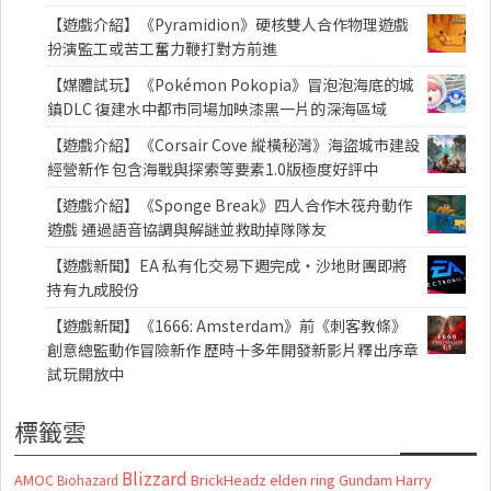
【遊戲介紹】《Pyramidion》硬核雙人合作物理遊戲
扮演監工或苦工奮力鞭打對方前進
【媒體試玩】《Pokémon Pokopia》冒泡泡海底的城
鎮DLC 復建水中都市同場加映漆黑一片的深海區域
【遊戲介紹】《Corsair Cove 縱橫秘灣》海盜城市建設
經營新作 包含海戰與探索等要素1.0版極度好評中
【遊戲介紹】《Sponge Break》四人合作木筏舟動作
遊戲 通過語音協調與解謎並救助掉隊隊友
【遊戲新聞】EA 私有化交易下週完成・沙地財團即將
持有九成股份
【遊戲新聞】《1666: Amsterdam》前《刺客教條》
創意總監動作冒險新作 歷時十多年開發新影片釋出序章
試玩開放中
標籤雲
Blizzard
AMOC
BrickHeadz
elden ring
Gundam
Harry
Biohazard