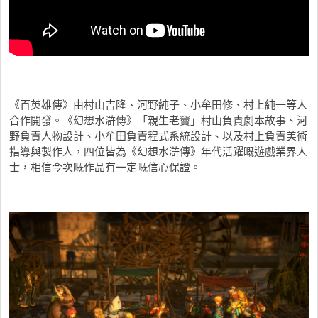
《百英雄傳》由村山吉隆、河野純子、小牟田修、村上純一等人
合作開發。《幻想水滸傳》「親生老竇」村山負責劇本故事、河
野負責人物設計、小牟田負責程式系統設計、以及村上負責美術
指導與製作人，四位皆為《幻想水滸傳》年代活躍嘅遊戲業界人
士，相信今次嘅作品有一定嘅信心保證。