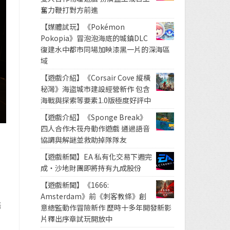
奮力鞭打對方前進
【媒體試玩】《Pokémon
Pokopia》冒泡泡海底的城鎮DLC
復建水中都市同場加映漆黑一片的深海區
域
【遊戲介紹】《Corsair Cove 縱橫
秘灣》海盜城市建設經營新作 包含
海戰與探索等要素1.0版極度好評中
【遊戲介紹】《Sponge Break》
四人合作木筏舟動作遊戲 通過語音
協調與解謎並救助掉隊隊友
【遊戲新聞】EA 私有化交易下週完
成・沙地財團即將持有九成股份
【遊戲新聞】《1666:
Amsterdam》前《刺客教條》創
售
意總監動作冒險新作 歷時十多年開發新影
片釋出序章試玩開放中