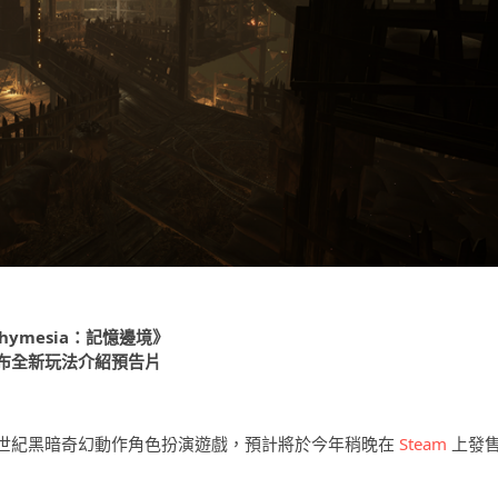
hymesia：記憶邊境》
布全新玩法介紹預告片
世紀黑暗奇幻動作角色扮演遊戲，預計將於今年稍晚在
Steam
上發