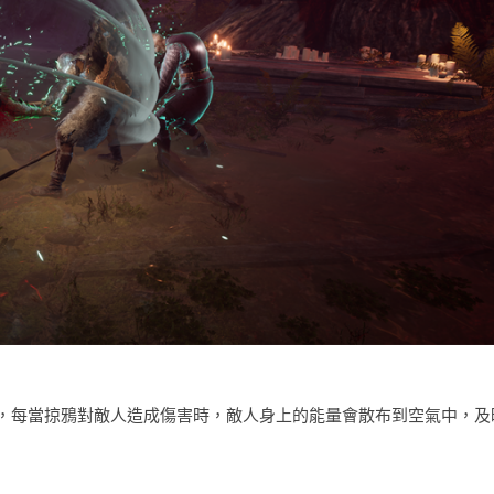
，每當掠鴉對敵人造成傷害時，敵人身上的能量會散布到空氣中，及