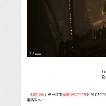
《T
公
「
記憶邊境
」是一款由
極度邊緣工作室
所開發的中
電腦版本。