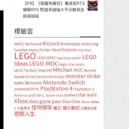
【PR】《惡魔夜瘋狂》養成型RTA
模擬RPG 死越多越強大不分敵我全
部殺殺殺
標籤雲
Blizzard
AMOC
BrickHeadz
elden ring
Biohazard
hearthstone
Gundam
Harry Potter
Iron Man
LEGO
LEGO
LEGO AMOC
lego harry potter
LEGO MOC
Ideas
lego star wars
Mhchan
marvel
MOC
LEGO Technic
Monster
monster strike
Hunter
MONSTER HUNTER WORLD
Nintendo Switch
Nintendo
Netflix
PlayStation 4
overwatch
PC
PlayStation 5
star wars
ps5
starfield
Pokemon
SDCC
Spider-man
Xbox
xbox game pass
Xbox One
xbox series
怪物彈珠
爐石
爐石戰記
x
小島秀夫
艾爾登法環
遊戲人生