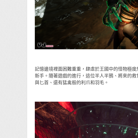
記憶邊境裡面困難重重，肆虐於王國中的怪物極度
新手。隨著遊戲的進行，這位半人半鴉、將來的救
與匕首、還有猛禽般的利爪和羽毛。