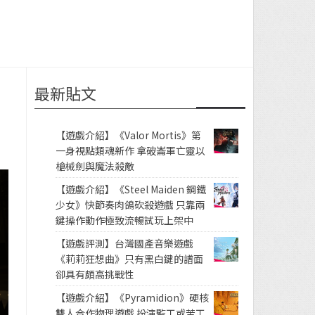
最新貼文
【遊戲介紹】《Valor Mortis》第
一身視點類魂新作 拿破崙軍亡靈以
槍械劍與魔法殺敵
【遊戲介紹】《Steel Maiden 鋼鐵
少女》快節奏肉鴿砍殺遊戲 只靠兩
鍵操作動作極致流暢試玩上架中
【遊戲評測】台灣國產音樂遊戲
《莉莉狂想曲》只有黑白鍵的譜面
卻具有頗高挑戰性
【遊戲介紹】《Pyramidion》硬核
雙人合作物理遊戲 扮演監工或苦工