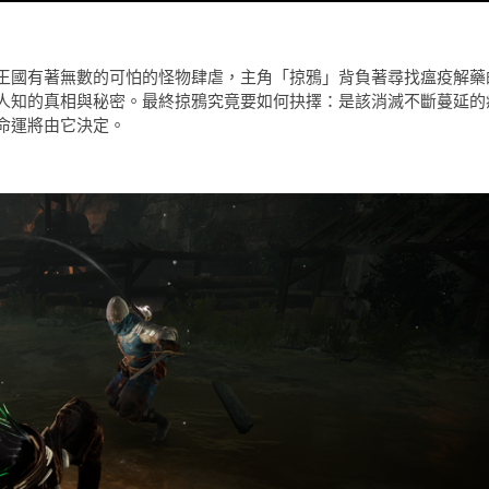
王國有著無數的可怕的怪物肆虐，主角「掠鴉」背負著尋找瘟疫解藥
人知的真相與秘密。最終掠鴉究竟要如何抉擇：是該消滅不斷蔓延的
命運將由它決定。