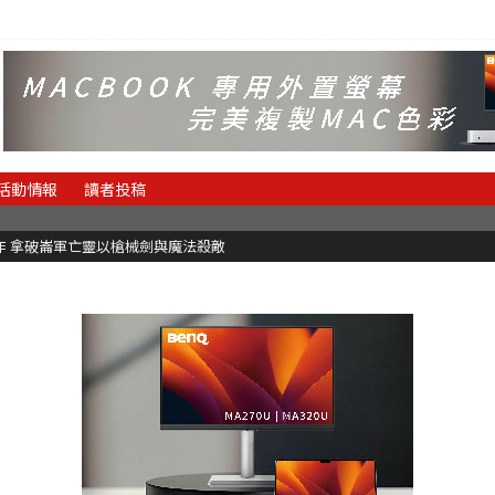
活動情報
讀者投稿
魂新作 拿破崙軍亡靈以槍械劍與魔法殺敵