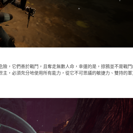
危險，它們善於戰鬥，且奪走無數人命，幸運的是，掠鴉並不是戰鬥
世主，必須充分地使用所有能力，從它不可思議的敏捷力、雙持的軍