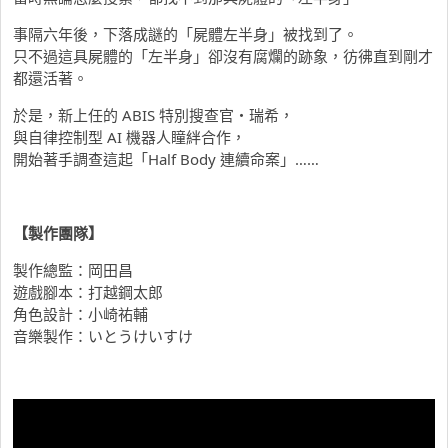
事隔六年後，下落成謎的「屍體左半身」被找到了。
只不過這具屍體的「左半身」卻沒有腐爛的跡象，彷彿直到剛才
都還活著。
於是，新上任的 ABIS 特別搜查官・瑞希，
與自律控制型 AI 機器人瞳絆合作，
開始著手調查這起「Half Body 連續命案」……
【製作團隊】
製作總監：岡田昌
遊戲腳本：打越鋼太郎
角色設計：小崎祐輔
音樂製作：いとうけいすけ