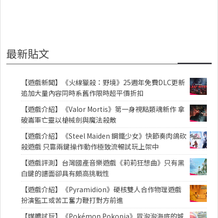
最新貼文
【遊戲新聞】《火線獵殺：野境》25週年免費DLC更新
追加大量內容同時系舊作限時超平價折扣
【遊戲介紹】《Valor Mortis》第一身視點類魂新作 拿
破崙軍亡靈以槍械劍與魔法殺敵
【遊戲介紹】《Steel Maiden 鋼鐵少女》快節奏肉鴿砍
殺遊戲 只靠兩鍵操作動作極致流暢試玩上架中
【遊戲評測】台灣國產音樂遊戲《莉莉狂想曲》只有黑
白鍵的譜面卻具有頗高挑戰性
【遊戲介紹】《Pyramidion》硬核雙人合作物理遊戲
扮演監工或苦工奮力鞭打對方前進
【媒體試玩】《Pokémon Pokopia》冒泡泡海底的城