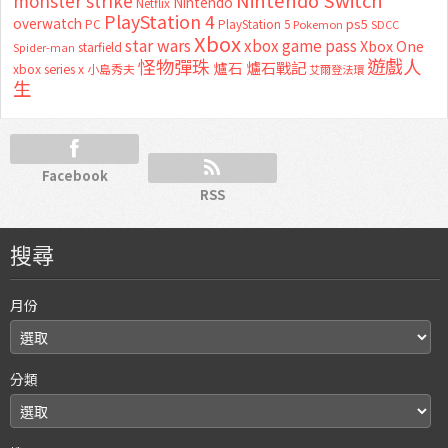
monster strike
Nintendo
Netflix
PlayStation 4
overwatch
ps5
PC
PlayStation 5
Pokemon
SDCC
Xbox
star wars
xbox game pass
Xbox One
starfield
Spider-man
怪物彈珠
遊戲人
爐石
爐石戰記
xbox series x
小島秀夫
艾爾登法環
生
Facebook
RSS
搜尋
月份
分類