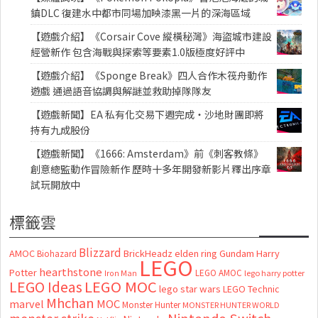
鎮DLC 復建水中都市同場加映漆黑一片的深海區域
【遊戲介紹】《Corsair Cove 縱橫秘灣》海盜城市建設
經營新作 包含海戰與探索等要素1.0版極度好評中
【遊戲介紹】《Sponge Break》四人合作木筏舟動作
遊戲 通過語音協調與解謎並救助掉隊隊友
【遊戲新聞】EA 私有化交易下週完成・沙地財團即將
持有九成股份
【遊戲新聞】《1666: Amsterdam》前《刺客教條》
創意總監動作冒險新作 歷時十多年開發新影片釋出序章
試玩開放中
標籤雲
Blizzard
AMOC
BrickHeadz
elden ring
Gundam
Harry
Biohazard
LEGO
hearthstone
Potter
LEGO AMOC
lego harry potter
Iron Man
LEGO MOC
LEGO Ideas
lego star wars
LEGO Technic
Mhchan
marvel
MOC
Monster Hunter
MONSTER HUNTER WORLD
Nintendo Switch