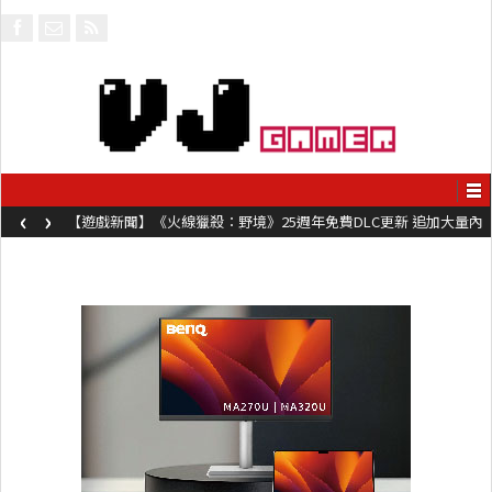
‹
›
【遊戲新聞】《火線獵殺：野境》25週年免費DLC更新 追加大量內
容同時系舊作限時超平價折扣