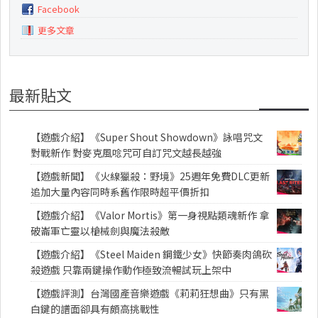
Facebook
更多文章
最新貼文
【遊戲介紹】《Super Shout Showdown》詠唱咒文
對戰新作 對麥克風唸咒可自訂咒文越長越強
【遊戲新聞】《火線獵殺：野境》25週年免費DLC更新
追加大量內容同時系舊作限時超平價折扣
【遊戲介紹】《Valor Mortis》第一身視點類魂新作 拿
破崙軍亡靈以槍械劍與魔法殺敵
【遊戲介紹】《Steel Maiden 鋼鐵少女》快節奏肉鴿砍
殺遊戲 只靠兩鍵操作動作極致流暢試玩上架中
【遊戲評測】台灣國產音樂遊戲《莉莉狂想曲》只有黑
白鍵的譜面卻具有頗高挑戰性