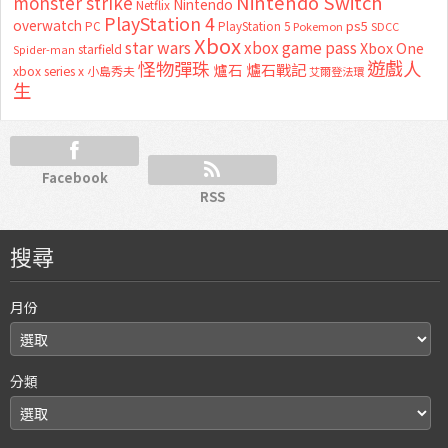
Nintendo Switch
monster strike
Nintendo
Netflix
PlayStation 4
overwatch
ps5
PC
PlayStation 5
Pokemon
SDCC
Xbox
star wars
xbox game pass
Xbox One
starfield
Spider-man
怪物彈珠
遊戲人
爐石
爐石戰記
xbox series x
小島秀夫
艾爾登法環
生
Facebook
RSS
搜尋
月份
分類