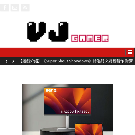
‹
›
【遊戲介紹】《Super Shout Showdown》詠唱咒文對戰新作 對麥
克風唸咒可自訂咒文越長越強