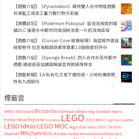
【遊戲介紹】《Pyramidion》硬核雙人合作物理遊戲
扮演監工或苦工奮力鞭打對方前進
【媒體試玩】《Pokémon Pokopia》冒泡泡海底的城
鎮DLC 復建水中都市同場加映漆黑一片的深海區域
【遊戲介紹】《Corsair Cove 縱橫秘灣》海盜城市建設
經營新作 包含海戰與探索等要素1.0版極度好評中
【遊戲介紹】《Sponge Break》四人合作木筏舟動作
遊戲 通過語音協調與解謎並救助掉隊隊友
【遊戲新聞】EA 私有化交易下週完成・沙地財團即將
持有九成股份
標籤雲
Blizzard
AMOC
BrickHeadz
elden ring
Gundam
Harry
Biohazard
LEGO
hearthstone
Potter
LEGO AMOC
lego harry potter
Iron Man
LEGO MOC
LEGO Ideas
lego star wars
LEGO Technic
Mhchan
marvel
MOC
Monster Hunter
MONSTER HUNTER WORLD