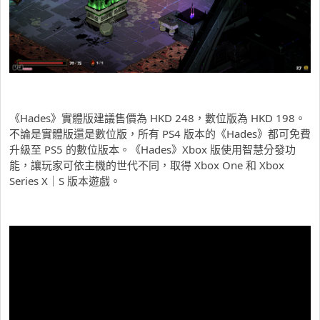
《Hades》實體版建議售價為 HKD 248，數位版為 HKD 198。
不論是實體版還是數位版，所有 PS4 版本的《Hades》都可免費
升級至 PS5 的數位版本。《Hades》Xbox 版使用智慧分發功
能，讓玩家可依主機的世代不同，取得 Xbox One 和 Xbox
Series X｜S 版本遊戲。