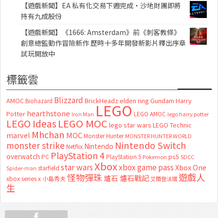
【遊戲新聞】EA 私有化交易下週完成・沙地財團即將
持有九成股份
【遊戲新聞】《1666: Amsterdam》前《刺客教條》
創意總監動作冒險新作 歷時十多年開發新影片釋出序章
試玩開放中
標籤雲
Blizzard
AMOC
BrickHeadz
elden ring
Gundam
Harry
Biohazard
LEGO
hearthstone
Potter
LEGO AMOC
lego harry potter
Iron Man
LEGO MOC
LEGO Ideas
lego star wars
LEGO Technic
Mhchan
marvel
MOC
Monster Hunter
MONSTER HUNTER WORLD
Nintendo Switch
monster strike
Nintendo
Netflix
PlayStation 4
overwatch
ps5
PC
PlayStation 5
Pokemon
SDCC
Xbox
star wars
xbox game pass
Xbox One
starfield
Spider-man
怪物彈珠
遊戲人
爐石
爐石戰記
xbox series x
小島秀夫
艾爾登法環
生