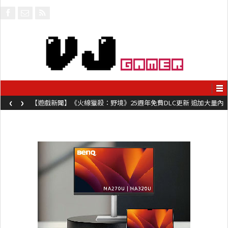
‹
›
【遊戲新聞】《火線獵殺：野境》25週年免費DLC更新 追加大量內
容同時系舊作限時超平價折扣