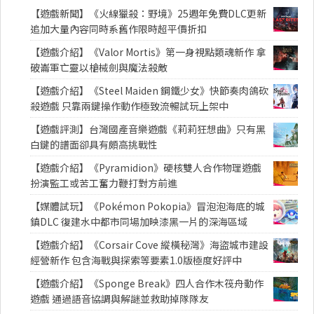
【遊戲新聞】《火線獵殺：野境》25週年免費DLC更新
追加大量內容同時系舊作限時超平價折扣
【遊戲介紹】《Valor Mortis》第一身視點類魂新作 拿
破崙軍亡靈以槍械劍與魔法殺敵
【遊戲介紹】《Steel Maiden 鋼鐵少女》快節奏肉鴿砍
殺遊戲 只靠兩鍵操作動作極致流暢試玩上架中
【遊戲評測】台灣國產音樂遊戲《莉莉狂想曲》只有黑
白鍵的譜面卻具有頗高挑戰性
【遊戲介紹】《Pyramidion》硬核雙人合作物理遊戲
扮演監工或苦工奮力鞭打對方前進
【媒體試玩】《Pokémon Pokopia》冒泡泡海底的城
鎮DLC 復建水中都市同場加映漆黑一片的深海區域
【遊戲介紹】《Corsair Cove 縱橫秘灣》海盜城市建設
經營新作 包含海戰與探索等要素1.0版極度好評中
【遊戲介紹】《Sponge Break》四人合作木筏舟動作
遊戲 通過語音協調與解謎並救助掉隊隊友