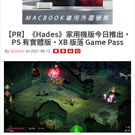
【PR】《Hades》家用機版今日推出・
PS 有實體版・XB 版落 Game Pass
By
VJGamer
on 2021-08-13