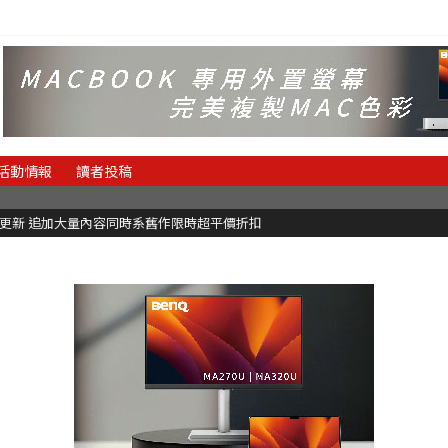
活動情報
讀者投稿
C更新 追加大量內容同時系舊作限時超平價折扣