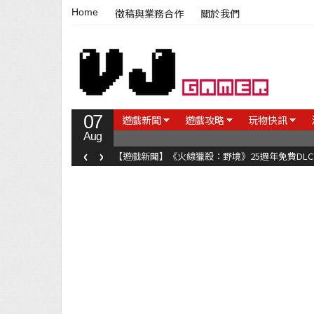
Home
徵稿與業務合作
關於我們
07
遊戲新聞
遊戲攻略
玩物快訊
Aug
‹
›
【遊戲新聞】《火線獵殺：野境》25週年免費DL