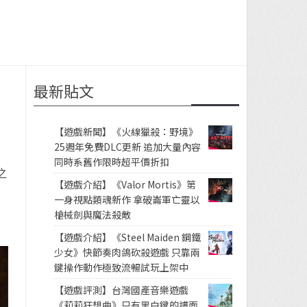
最新貼文
界
【遊戲新聞】《火線獵殺：野境》
25週年免費DLC更新 追加大量內容
同時系舊作限時超平價折扣
之
【遊戲介紹】《Valor Mortis》第
一身視點類魂新作 拿破崙軍亡靈以
槍械劍與魔法殺敵
【遊戲介紹】《Steel Maiden 鋼鐵
少女》快節奏肉鴿砍殺遊戲 只靠兩
鍵操作動作極致流暢試玩上架中
【遊戲評測】台灣國產音樂遊戲
《莉莉狂想曲》只有黑白鍵的譜面