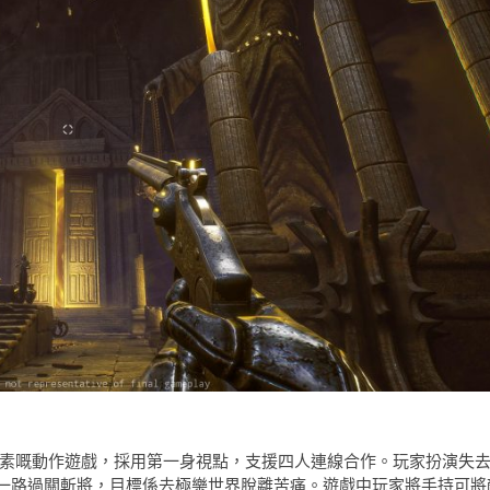
uelite 元素嘅動作遊戲，採用第一身視點，支援四人連線合作。玩家扮演失
一路過關斬將，目標係去極樂世界脫離苦痛。遊戲中玩家將手持可將