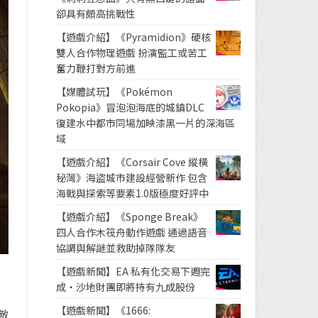
卻具有頗高挑戰性
【遊戲介紹】《Pyramidion》硬核
雙人合作物理遊戲 扮演監工或苦工
奮力鞭打對方前進
【媒體試玩】《Pokémon
Pokopia》冒泡泡海底的城鎮DLC
復建水中都市同場加映漆黑一片的深海區
域
【遊戲介紹】《Corsair Cove 縱橫
秘灣》海盜城市建設經營新作 包含
海戰與探索等要素1.0版極度好評中
【遊戲介紹】《Sponge Break》
四人合作木筏舟動作遊戲 通過語音
協調與解謎並救助掉隊隊友
【遊戲新聞】EA 私有化交易下週完
成・沙地財團即將持有九成股份
去
【遊戲新聞】《1666:
敵