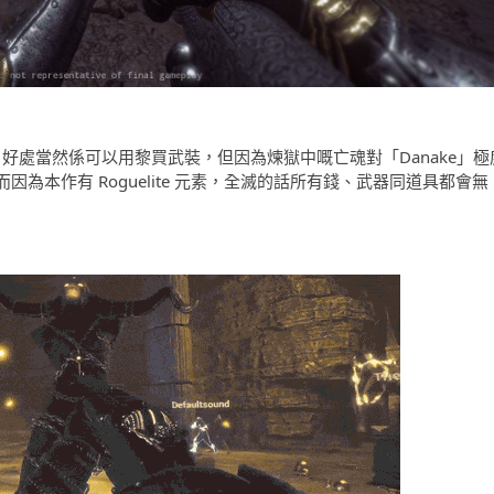
，好處當然係可以用黎買武裝，但因為煉獄中嘅亡魂對「Danake」極
為本作有 Roguelite 元素，全滅的話所有錢、武器同道具都會無