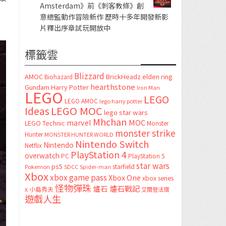
Amsterdam》前《刺客教條》創
意總監動作冒險新作 歷時十多年開發新影
片釋出序章試玩開放中
標籤雲
Blizzard
AMOC
BrickHeadz
elden ring
Biohazard
hearthstone
Gundam
Harry Potter
Iron Man
LEGO
LEGO
LEGO AMOC
lego harry potter
LEGO MOC
Ideas
lego star wars
Mhchan
marvel
MOC
LEGO Technic
Monster
monster strike
Hunter
MONSTER HUNTER WORLD
Nintendo Switch
Nintendo
Netflix
PlayStation 4
overwatch
PC
PlayStation 5
star wars
ps5
starfield
Pokemon
SDCC
Spider-man
Xbox
xbox game pass
Xbox One
xbox series
怪物彈珠
爐石
爐石戰記
x
小島秀夫
艾爾登法環
遊戲人生