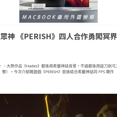
神 《PERISH》四人合作勇闖冥
、大熱作品《Hades》都係用希獵神話背景，不過都係用返刀劍弓
黎）。今次介紹嘅遊戲《PERISH》就係結合希臘神話同 FPS 嘅作