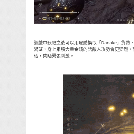
遊戲中殺敵之後可以用屍體換取「Danake」貨幣
渴望，身上累積大量金錢的話敵人攻勢會更猛烈，而因
晒，夠晒緊張刺激。