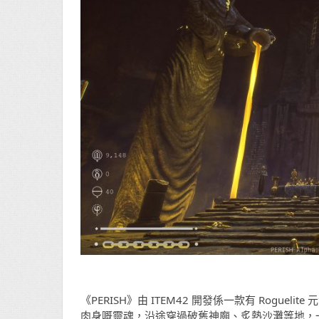
《PERISH》由 ITEM42 開發係一款有 Rog
肉身嘅靈魂，沿途穿過破舊神廟、炙熱沙灘等地，