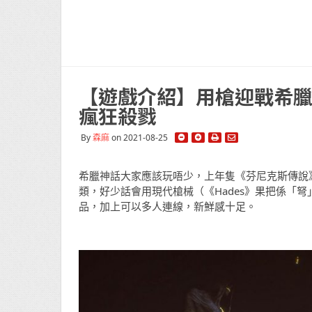
【遊戲介紹】用槍迎戰希臘眾
瘋狂殺戮
By
森麻
on 2021-08-25
希臘神話大家應該玩唔少，上年隻《芬尼克斯傳說》
類，好少話會用現代槍械（《Hades》果把係「弩」
品，加上可以多人連線，新鮮感十足。