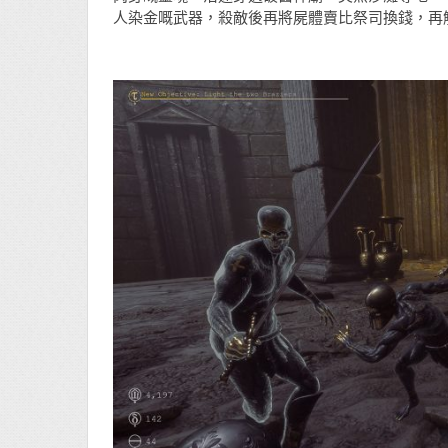
人染金嘅武器，殺敵後再將屍體賣比祭司換錢，再