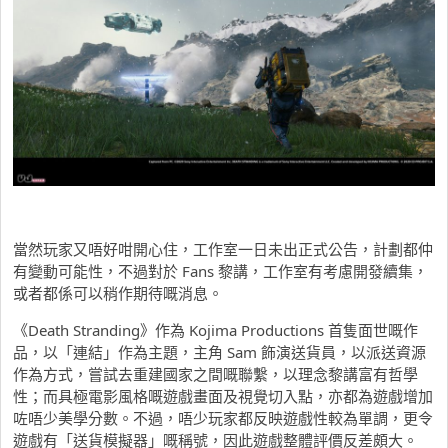
當然玩家又唔好咁開心住，工作室一日未出正式公告，計劃都仲
有變動可能性，不過對於 Fans 黎講，工作室有考慮開發續集，
或者都係可以稍作期待嘅消息。
《Death Stranding》作為 Kojima Productions 首隻面世嘅作
品，以「連結」作為主題，主角 Sam 飾演送貨員，以派送資源
作為方式，嘗試去重建國家之間嘅聯繫，以理念黎講富有哲學
性；而具極電影風格嘅遊戲畫面及視覺切入點，亦都為遊戲增加
咗唔少美學分數。不過，唔少玩家都反映遊戲性較為單調，更令
遊戲有「送貨模擬器」嘅稱號，因此遊戲整體評價反差頗大。