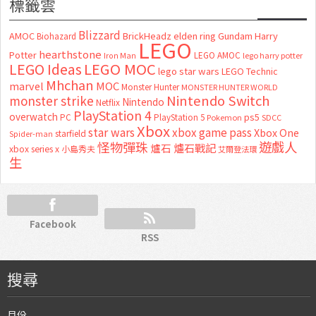
標籤雲
Blizzard
AMOC
BrickHeadz
elden ring
Gundam
Harry
Biohazard
LEGO
hearthstone
Potter
LEGO AMOC
lego harry potter
Iron Man
LEGO MOC
LEGO Ideas
lego star wars
LEGO Technic
Mhchan
marvel
MOC
Monster Hunter
MONSTER HUNTER WORLD
Nintendo Switch
monster strike
Nintendo
Netflix
PlayStation 4
overwatch
ps5
PC
PlayStation 5
Pokemon
SDCC
Xbox
star wars
xbox game pass
Xbox One
starfield
Spider-man
怪物彈珠
遊戲人
爐石
爐石戰記
xbox series x
小島秀夫
艾爾登法環
生
Facebook
RSS
搜尋
月份