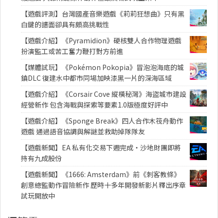
【遊戲評測】台灣國產音樂遊戲《莉莉狂想曲》只有黑
白鍵的譜面卻具有頗高挑戰性
【遊戲介紹】《Pyramidion》硬核雙人合作物理遊戲
扮演監工或苦工奮力鞭打對方前進
【媒體試玩】《Pokémon Pokopia》冒泡泡海底的城
鎮DLC 復建水中都市同場加映漆黑一片的深海區域
【遊戲介紹】《Corsair Cove 縱橫秘灣》海盜城市建設
經營新作 包含海戰與探索等要素1.0版極度好評中
【遊戲介紹】《Sponge Break》四人合作木筏舟動作
遊戲 通過語音協調與解謎並救助掉隊隊友
【遊戲新聞】EA 私有化交易下週完成・沙地財團即將
持有九成股份
【遊戲新聞】《1666: Amsterdam》前《刺客教條》
創意總監動作冒險新作 歷時十多年開發新影片釋出序章
試玩開放中