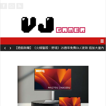
‹
›
【遊戲新聞】《火線獵殺：野境》25週年免費DLC更新 追加大量內
容同時系舊作限時超平價折扣