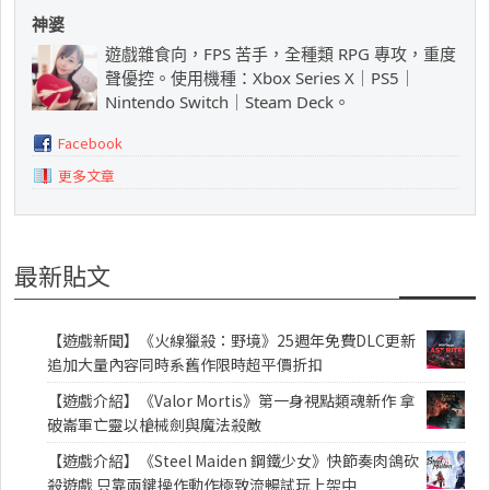
神婆
遊戲雜食向，FPS 苦手，全種類 RPG 專攻，重度
聲優控。使用機種：Xbox Series X｜PS5｜
Nintendo Switch｜Steam Deck。
Facebook
更多文章
最新貼文
【遊戲新聞】《火線獵殺：野境》25週年免費DLC更新
追加大量內容同時系舊作限時超平價折扣
【遊戲介紹】《Valor Mortis》第一身視點類魂新作 拿
破崙軍亡靈以槍械劍與魔法殺敵
【遊戲介紹】《Steel Maiden 鋼鐵少女》快節奏肉鴿砍
殺遊戲 只靠兩鍵操作動作極致流暢試玩上架中