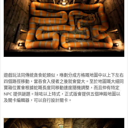
遊戲玩法同傳統貪食蛇類似，喺劃分成方格嘅地圖中以上下左右
四個路徑移動，當吞食入侵者之後就會變大。至於地圖嘅大細同
寶箱位置會根據蛇嘅長度同移動速度隨機調整，而且仲有特定
NPC 提供謎題。除咗以上特式，正式版會提供五個神殿地圖以
及關卡編輯器，可以自行設計關卡。