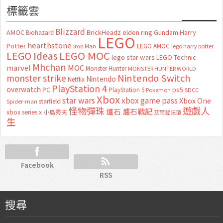
標籤雲
Blizzard
AMOC
BrickHeadz
elden ring
Gundam
Harry
Biohazard
LEGO
hearthstone
Potter
LEGO AMOC
lego harry potter
Iron Man
LEGO MOC
LEGO Ideas
lego star wars
LEGO Technic
Mhchan
marvel
MOC
Monster Hunter
MONSTER HUNTER WORLD
Nintendo Switch
monster strike
Nintendo
Netflix
PlayStation 4
overwatch
ps5
PC
PlayStation 5
Pokemon
SDCC
Xbox
star wars
xbox game pass
Xbox One
starfield
Spider-man
怪物彈珠
遊戲人
爐石
爐石戰記
xbox series x
小島秀夫
艾爾登法環
生
Facebook
RSS
搜尋