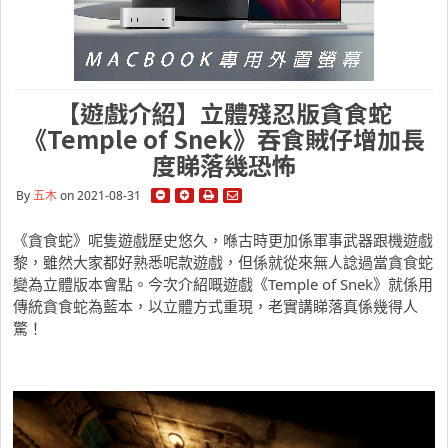
【遊戲介紹】立體殘忍版貪食蛇
《Temple of Snek》吞食賊仔增加長
度睇落幾恐怖
By
五木
on 2021-08-31
《貪食蛇》呢隻遊戲歷史悠久，喺古時更加係軍事武器跟機遊戲
黎，雖然大家都好熟悉呢款遊戲，但係就從來無人諗過當貪食蛇
變為立體版本會點。今次介紹嘅遊戲《Temple of Snek》就係用
傳統貪食蛇為藍本，以立體方式重現，老實講睇落真係幾得人
驚！