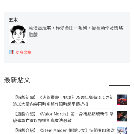
五木
動漫電玩宅，極愛金田一系列，擅長動作及策略
遊戲
更多文章
最新貼文
【遊戲新聞】《火線獵殺：野境》25週年免費DLC更新
追加大量內容同時系舊作限時超平價折扣
【遊戲介紹】《Valor Mortis》第一身視點類魂新作 拿
破崙軍亡靈以槍械劍與魔法殺敵
【遊戲介紹】《Steel Maiden 鋼鐵少女》快節奏肉鴿砍