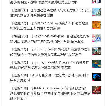
殺遊戲 只靠兩鍵操作動作極致流暢試玩上架中
【遊戲評測】台灣國產音樂遊戲《莉莉狂想曲》只有黑
白鍵的譜面卻具有頗高挑戰性
【遊戲介紹】《Pyramidion》硬核雙人合作物理遊戲
扮演監工或苦工奮力鞭打對方前進
【媒體試玩】《Pokémon Pokopia》冒泡泡海底的城
鎮DLC 復建水中都市同場加映漆黑一片的深海區域
【遊戲介紹】《Corsair Cove 縱橫秘灣》海盜城市建設
經營新作 包含海戰與探索等要素1.0版極度好評中
【遊戲介紹】《Sponge Break》四人合作木筏舟動作
遊戲 通過語音協調與解謎並救助掉隊隊友
【遊戲新聞】EA 私有化交易下週完成・沙地財團即將
持有九成股份
【遊戲新聞】《1666: Amsterdam》前《刺客教條》
創意總監動作冒險新作 歷時十多年開發新影片釋出序章
試玩開放中