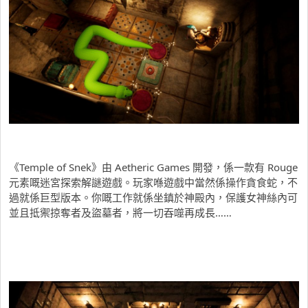
《Temple of Snek》由 Aetheric Games 開發，係一款有 Rouge
元素嘅迷宮探索解謎遊戲。玩家喺遊戲中當然係操作貪食蛇，不
過就係巨型版本。你嘅工作就係坐鎮於神殿內，保護女神絲內可
並且抵禦掠奪者及盜墓者，將一切吞噬再成長……