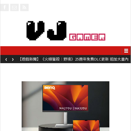
‹
›
【遊戲新聞】《火線獵殺：野境》25週年免費DLC更新 追加大量內
容同時系舊作限時超平價折扣