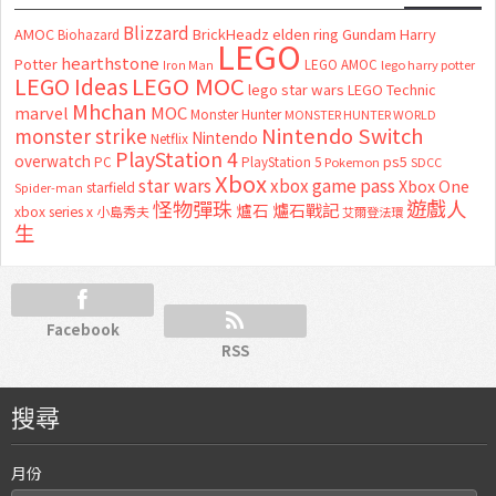
Blizzard
AMOC
BrickHeadz
elden ring
Gundam
Harry
Biohazard
LEGO
hearthstone
Potter
LEGO AMOC
lego harry potter
Iron Man
LEGO MOC
LEGO Ideas
lego star wars
LEGO Technic
Mhchan
marvel
MOC
Monster Hunter
MONSTER HUNTER WORLD
Nintendo Switch
monster strike
Nintendo
Netflix
PlayStation 4
overwatch
ps5
PC
PlayStation 5
Pokemon
SDCC
Xbox
star wars
xbox game pass
Xbox One
starfield
Spider-man
怪物彈珠
遊戲人
爐石
爐石戰記
xbox series x
小島秀夫
艾爾登法環
生
Facebook
RSS
搜尋
月份