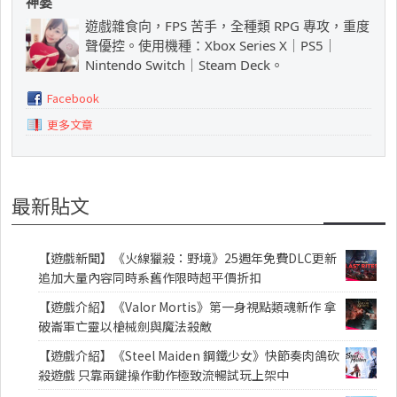
神婆
遊戲雜食向，FPS 苦手，全種類 RPG 專攻，重度
聲優控。使用機種：Xbox Series X｜PS5｜
Nintendo Switch｜Steam Deck。
Facebook
更多文章
最新貼文
【遊戲新聞】《火線獵殺：野境》25週年免費DLC更新
追加大量內容同時系舊作限時超平價折扣
【遊戲介紹】《Valor Mortis》第一身視點類魂新作 拿
破崙軍亡靈以槍械劍與魔法殺敵
【遊戲介紹】《Steel Maiden 鋼鐵少女》快節奏肉鴿砍
殺遊戲 只靠兩鍵操作動作極致流暢試玩上架中