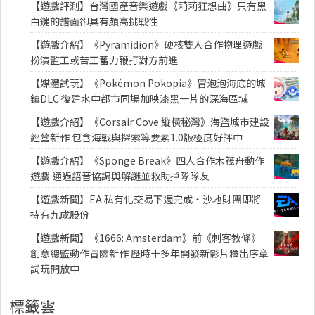
【遊戲評測】台灣國產音樂遊戲《莉莉狂想曲》只有黑
白鍵的譜面卻具有頗高挑戰性
【遊戲介紹】《Pyramidion》硬核雙人合作物理遊戲
扮演監工或苦工奮力鞭打對方前進
【媒體試玩】《Pokémon Pokopia》冒泡泡海底的城
鎮DLC 復建水中都市同場加映漆黑一片的深海區域
【遊戲介紹】《Corsair Cove 縱橫秘灣》海盜城市建設
經營新作 包含海戰與探索等要素1.0版極度好評中
【遊戲介紹】《Sponge Break》四人合作木筏舟動作
遊戲 通過語音協調與解謎並救助掉隊隊友
【遊戲新聞】EA 私有化交易下週完成・沙地財團即將
持有九成股份
【遊戲新聞】《1666: Amsterdam》前《刺客教條》
創意總監動作冒險新作 歷時十多年開發新影片釋出序章
試玩開放中
標籤雲