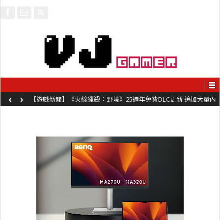
‹
›
【遊戲新聞】《火線獵殺：野境》25週年免費DLC更新 追加大量內
容同時系舊作限時超平價折扣