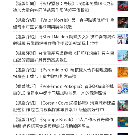
【遊戲新聞】《火線獵殺：野境》25週年免費DLC更新
追加大量內容同時系舊作限時超平價折扣
【遊戲介紹】《Valor Mortis》第一身視點類魂新作 拿
破崙軍亡靈以槍械劍與魔法殺敵
【遊戲介紹】《Steel Maiden 鋼鐵少女》快節奏肉鴿砍
殺遊戲 只靠兩鍵操作動作極致流暢試玩上架中
【遊戲評測】台灣國產音樂遊戲《莉莉狂想曲》只有黑
白鍵的譜面卻具有頗高挑戰性
【遊戲介紹】《Pyramidion》硬核雙人合作物理遊戲
扮演監工或苦工奮力鞭打對方前進
【媒體試玩】《Pokémon Pokopia》冒泡泡海底的城
鎮DLC 復建水中都市同場加映漆黑一片的深海區域
【遊戲介紹】《Corsair Cove 縱橫秘灣》海盜城市建設
經營新作 包含海戰與探索等要素1.0版極度好評中
【遊戲介紹】《Sponge Break》四人合作木筏舟動作
遊戲 通過語音協調與解謎並救助掉隊隊友