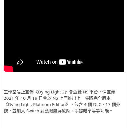
工作室唔止宣佈《Dying Light 2》會登錄 NS 平台，仲宣佈
2021 年 10 月 19 日會於 NS 上面推出上一集嘅完全版本
《Dying Light: Platinum Edition》，包含 4 個 DLC，17 個外
觀，並加入 Switch 對應嘅觸屏感應、手提瞄準等等功能。