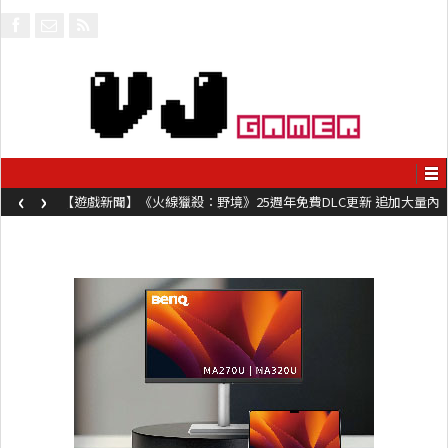
‹
›
【遊戲新聞】《火線獵殺：野境》25週年免費DLC更新 追加大量內
容同時系舊作限時超平價折扣