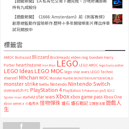
【遊戲新聞】EA 私有化交易下週完成・沙地財團即將
持有九成股份
【遊戲新聞】《1666: Amsterdam》前《刺客教條》
創意總監動作冒險新作 歷時十多年開發新影片釋出序章
試玩開放中
標籤雲
Blizzard
AMOC
BrickHeadz
elden ring
Gundam
Harry
Biohazard
LEGO
hearthstone
Potter
LEGO AMOC
lego harry potter
Iron Man
LEGO MOC
LEGO Ideas
lego star wars
LEGO Technic
Mhchan
marvel
MOC
Monster Hunter
MONSTER HUNTER WORLD
Nintendo Switch
monster strike
Nintendo
Netflix
PlayStation 4
overwatch
ps5
PC
PlayStation 5
Pokemon
SDCC
Xbox
star wars
xbox game pass
Xbox One
starfield
Spider-man
怪物彈珠
遊戲人
爐石
爐石戰記
xbox series x
小島秀夫
艾爾登法環
生