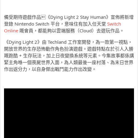
備受期待遊戲作品《Dying Light 2 Stay Human》宣佈將新增
登錄 Nintendo Switch 平台，意味住有加入任天堂
Switch
Online
嘅會員，都能夠以雲端服務（Cloud）去遊玩作品。
《Dying Light 2》由 Techland 工作室開發，為一款第一視點・
開放世界的生存恐怖動作角色扮演遊戲。遊戲特點在於引人入勝
嘅跑酷 + 生存玩法，加上日夜變換系統等元素。今集故事都係講
緊主角喺一個喪屍世界入面，為人類最後一座村落、為末日世界
作出返分力，以自身傑出戰鬥能力作出改變。