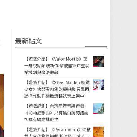
最新貼文
軟
【遊戲介紹】《Valor Mortis》第
一身視點類魂新作 拿破崙軍亡靈以
槍械劍與魔法殺敵
【遊戲介紹】《Steel Maiden 鋼鐵
少女》快節奏肉鴿砍殺遊戲 只靠兩
鍵操作動作極致流暢試玩上架中
【遊戲評測】台灣國產音樂遊戲
《莉莉狂想曲》只有黑白鍵的譜面
卻具有頗高挑戰性
【遊戲介紹】《Pyramidion》硬核
雙人合作物理遊戲 扮演監工或苦工