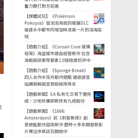
奮力鞭打對方前進
【媒體試玩】《Pokémon
Pokopia》冒泡泡海底的城鎮DLC
復建水中都市同場加映漆黑一片的深海區
域
【遊戲介紹】《Corsair Cove 縱橫
秘灣》海盜城市建設經營新作 包含
海戰與探索等要素1.0版極度好評中
【遊戲介紹】《Sponge Break》
四人合作木筏舟動作遊戲 通過語音
協調與解謎並救助掉隊隊友
【遊戲新聞】EA 私有化交易下週完
成・沙地財團即將持有九成股份
士
【遊戲新聞】《1666:
Amsterdam》前《刺客教條》創
意總監動作冒險新作 歷時十多年開發新影
片釋出序章試玩開放中