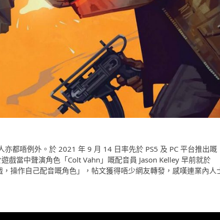
例外。於 2021 年 9 月 14 日率先於 PS5 及 PC 平台推出嘅
。於遊戲當中聲演角色「Colt Vahn」嘅配音員 Jason Kelley 早前就於
以玩到遊戲，操作自己配音嘅角色」，帖文獲得唔少網友轉發，感嘆連業內人