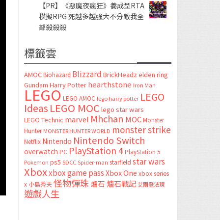
【PR】《惡魔夜瘋狂》養成型RTA
模擬RPG 死越多越強大不分敵我全
部殺殺殺
標籤雲
Blizzard
AMOC
BrickHeadz
elden ring
Biohazard
hearthstone
Gundam
Harry Potter
Iron Man
LEGO
LEGO
LEGO AMOC
lego harry potter
LEGO MOC
Ideas
lego star wars
Mhchan
marvel
MOC
LEGO Technic
Monster
monster strike
Hunter
MONSTER HUNTER WORLD
Nintendo Switch
Nintendo
Netflix
PlayStation 4
overwatch
PC
PlayStation 5
star wars
ps5
starfield
Pokemon
SDCC
Spider-man
Xbox
xbox game pass
Xbox One
xbox series
怪物彈珠
爐石
爐石戰記
x
小島秀夫
艾爾登法環
遊戲人生