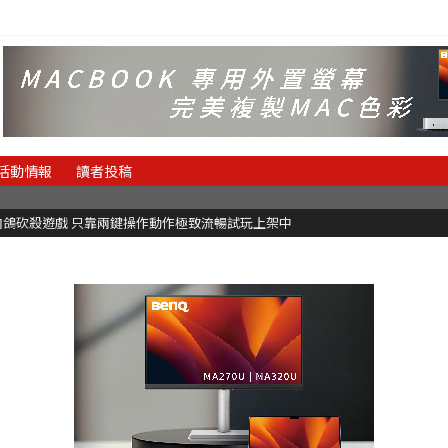
活動情報
讀者投稿
快節奏肉鴿砍殺遊戲 只靠兩鍵操作動作極致流暢試玩上架中