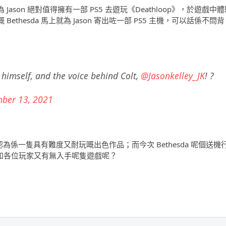
，認為 Jason 絕對值得擁有一部 PS5 去遊玩《Deathloop》，於遊戲中
Bethesda 馬上就為 Jason 寄出咗一部 PS5 主機，可以話係不問背
himself, and the voice behind Colt,
@Jasonkelley_JK
! ?
ber 13, 2021
想，認為係一隻具有難度又耐玩嘅出色作品；而今次 Bethesda 呢個送機
，唔知各位玩家又有無入手呢隻遊戲呢？