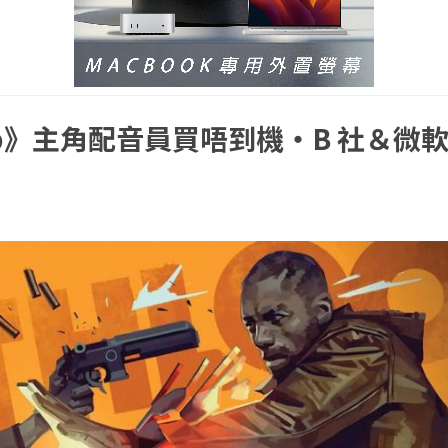
op》主角配音員買唔到機・B 社＆微