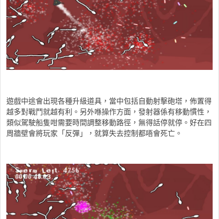
遊戲中途會出現各種升級道具，當中包括自動射擊砲塔，佈置得
越多對戰鬥就越有利。另外喺操作方面，發射器係有移動慣性，
類似駕駛船隻咁需要時間調整移動路徑，無得話停就停。好在四
周牆壁會將玩家「反彈」，就算失去控制都唔會死亡。