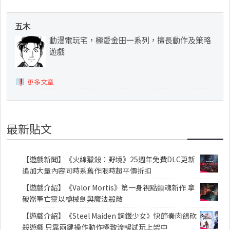
五木
動漫電玩宅，極愛金田一系列，擅長動作及策略
遊戲
更多文章
最新貼文
【遊戲新聞】《火線獵殺：野境》25週年免費DLC更新
追加大量內容同時系舊作限時超平價折扣
【遊戲介紹】《Valor Mortis》第一身視點類魂新作 拿
破崙軍亡靈以槍械劍與魔法殺敵
【遊戲介紹】《Steel Maiden 鋼鐵少女》快節奏肉鴿砍
殺遊戲 只靠兩鍵操作動作極致流暢試玩上架中