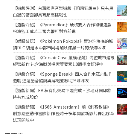
【遊戲評測】台灣國產音樂遊戲《莉莉狂想曲》只有黑
白鍵的譜面卻具有頗高挑戰性
【遊戲介紹】《Pyramidion》硬核雙人合作物理遊戲
扮演監工或苦工奮力鞭打對方前進
【媒體試玩】《Pokémon Pokopia》冒泡泡海底的城
鎮DLC 復建水中都市同場加映漆黑一片的深海區域
【遊戲介紹】《Corsair Cove 縱橫秘灣》海盜城市建設
經營新作 包含海戰與探索等要素1.0版極度好評中
【遊戲介紹】《Sponge Break》四人合作木筏舟動作
遊戲 通過語音協調與解謎並救助掉隊隊友
【遊戲新聞】EA 私有化交易下週完成・沙地財團即將
持有九成股份
【遊戲新聞】《1666: Amsterdam》前《刺客教條》
創意總監動作冒險新作 歷時十多年開發新影片釋出序章
試玩開放中