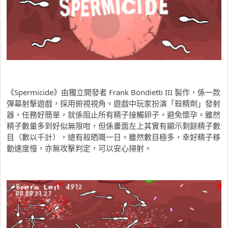
《Spermicide》由獨立開發者 Frank Bondietti III 製作，係一款
彈幕射擊遊戲，採用俯視視角。遊戲中玩家扮演「殺精劑」發射
器，任務好簡單，就係阻止所有精子接觸卵子，避免懷孕。雖然
精子數量多到好似無限咁，但係畫面左上其實有顯示剩餘精子數
目（數以千計），總有殺晒嘅一日。雖然數目極多，幸好精子移
動速度慢，亦無攻擊判定，可以安心掃射。