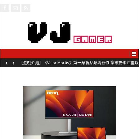
‹
›
拿破崙軍亡靈以
【遊戲介紹】《Steel Maiden 鋼鐵少女》快節奏肉
動作極致流暢試玩上架中