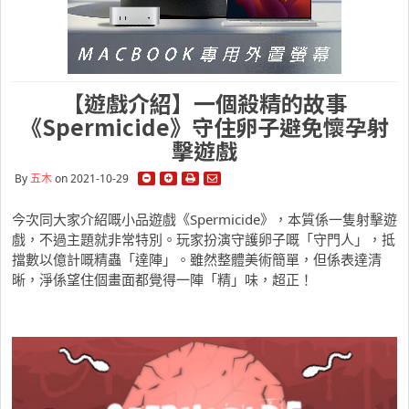
【遊戲介紹】一個殺精的故事
《Spermicide》守住卵子避免懷孕射
擊遊戲
By
五木
on 2021-10-29
今次同大家介紹嘅小品遊戲《Spermicide》，本質係一隻射擊遊
戲，不過主題就非常特別。玩家扮演守護卵子嘅「守門人」，抵
擋數以億計嘅精蟲「達陣」。雖然整體美術簡單，但係表達清
晰，淨係望住個畫面都覺得一陣「精」味，超正！