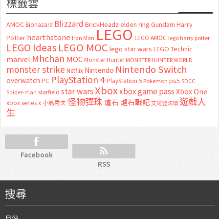
標籤雲
Blizzard
AMOC
BrickHeadz
elden ring
Gundam
Harry
Biohazard
LEGO
hearthstone
Potter
LEGO AMOC
lego harry potter
Iron Man
LEGO MOC
LEGO Ideas
lego star wars
LEGO Technic
Mhchan
marvel
MOC
Monster Hunter
MONSTER HUNTER WORLD
Nintendo Switch
monster strike
Nintendo
Netflix
PlayStation 4
overwatch
ps5
PC
PlayStation 5
Pokemon
SDCC
Xbox
star wars
xbox game pass
Xbox One
starfield
Spider-man
怪物彈珠
遊戲人
爐石
爐石戰記
xbox series x
小島秀夫
艾爾登法環
生
Facebook
RSS
搜尋
月份