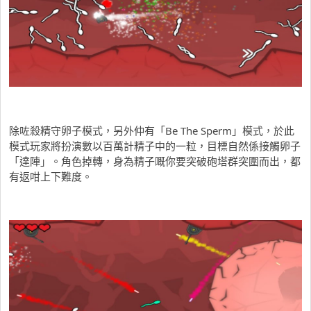
除咗殺精守卵子模式，另外仲有「Be The Sperm」模式，於此
模式玩家將扮演數以百萬計精子中的一粒，目標自然係接觸卵子
「達陣」。角色掉轉，身為精子嘅你要突破砲塔群突圍而出，都
有返咁上下難度。