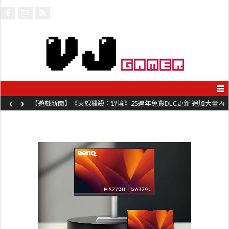
‹
›
【遊戲新聞】《火線獵殺：野境》25週年免費DLC更新 追加大量內
容同時系舊作限時超平價折扣