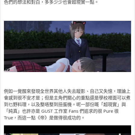
色們的想法和對白，多多少少也會超現實一點。
例如一覺醒來發現全世界其他人失去蹤影、自己又失憶，理論上
會感到很不安才是；但是主角們關心的重點還是學校裡面可以煮
到乜野料理，以及整唔整到扭蛋機。呢一部份嘅「超現實」與
「純真」也許亦是 GUST 工作室 Fans 們追求的很 Pure 很
True，而這一點《帝》是做得很成功的。