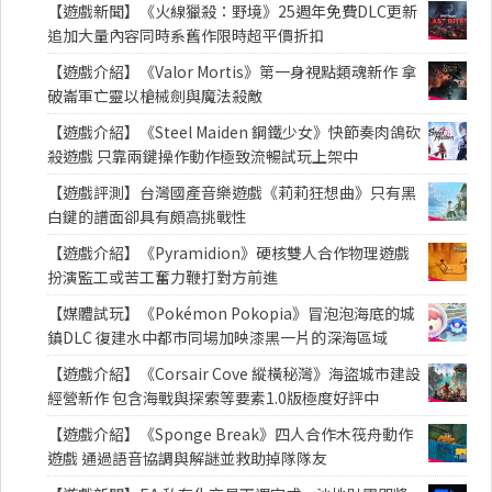
【遊戲新聞】《火線獵殺：野境》25週年免費DLC更新
追加大量內容同時系舊作限時超平價折扣
【遊戲介紹】《Valor Mortis》第一身視點類魂新作 拿
破崙軍亡靈以槍械劍與魔法殺敵
【遊戲介紹】《Steel Maiden 鋼鐵少女》快節奏肉鴿砍
殺遊戲 只靠兩鍵操作動作極致流暢試玩上架中
【遊戲評測】台灣國產音樂遊戲《莉莉狂想曲》只有黑
白鍵的譜面卻具有頗高挑戰性
【遊戲介紹】《Pyramidion》硬核雙人合作物理遊戲
扮演監工或苦工奮力鞭打對方前進
【媒體試玩】《Pokémon Pokopia》冒泡泡海底的城
鎮DLC 復建水中都市同場加映漆黑一片的深海區域
【遊戲介紹】《Corsair Cove 縱橫秘灣》海盜城市建設
經營新作 包含海戰與探索等要素1.0版極度好評中
【遊戲介紹】《Sponge Break》四人合作木筏舟動作
遊戲 通過語音協調與解謎並救助掉隊隊友