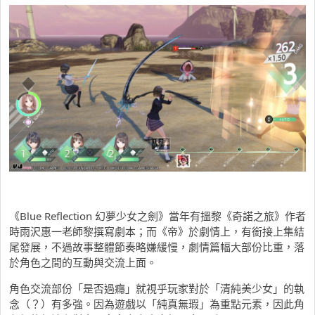
《Blue Reflection 幻夢少女之劍》當年有搵黎《奇諾之旅》作者
時雨沢惠一老師黎撰寫劇本；而《帝》於劇情上，有銜接上集結
尾發展，不過故事整體節奏略嫌緩慢，劇情篇幅大部份比重，落
於角色之間的互動與交流上面。
角色交流部份「是否過癮」就視乎玩家對於「清純美少女」的執
念（？）有多強。因為遊戲以「純真無瑕」為重點元素，因此角