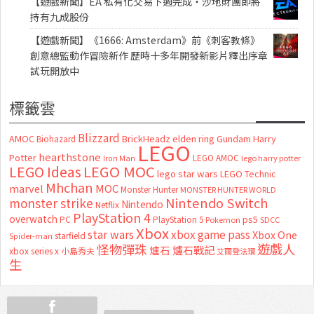
【遊戲新聞】EA 私有化交易下週完成・沙地財團即將
持有九成股份
【遊戲新聞】《1666: Amsterdam》前《刺客教條》
創意總監動作冒險新作 歷時十多年開發新影片釋出序章
試玩開放中
標籤雲
Blizzard
AMOC
BrickHeadz
elden ring
Gundam
Harry
Biohazard
LEGO
hearthstone
Potter
LEGO AMOC
lego harry potter
Iron Man
LEGO MOC
LEGO Ideas
lego star wars
LEGO Technic
Mhchan
marvel
MOC
Monster Hunter
MONSTER HUNTER WORLD
Nintendo Switch
monster strike
Nintendo
Netflix
PlayStation 4
overwatch
ps5
PC
PlayStation 5
Pokemon
SDCC
Xbox
star wars
xbox game pass
Xbox One
starfield
Spider-man
怪物彈珠
遊戲人
爐石
爐石戰記
xbox series x
小島秀夫
艾爾登法環
生