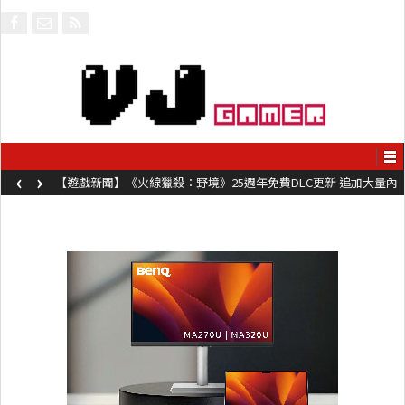
‹
›
【遊戲新聞】《火線獵殺：野境》25週年免費DLC更新 追加大量內
容同時系舊作限時超平價折扣