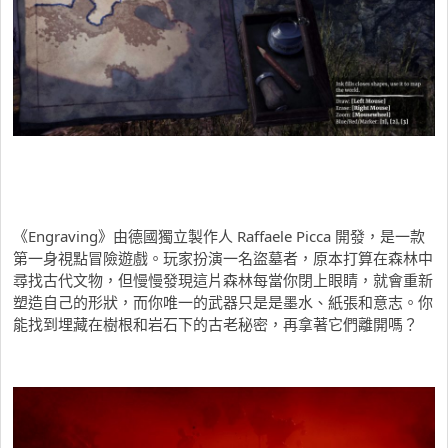
《Engraving》由德國獨立製作人 Raffaele Picca 開發，是一款
第一身視點冒險遊戲。玩家扮演一名盜墓者，原本打算在森林中
尋找古代文物，但慢慢發現這片森林每當你閉上眼睛，就會重新
塑造自己的形狀，而你唯一的武器只是是墨水、紙張和意志。你
能找到埋藏在樹根和岩石下的古老秘密，再拿著它們離開嗎？