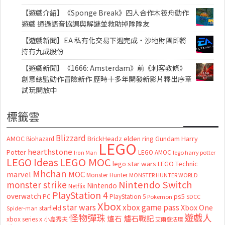
【遊戲介紹】《Sponge Break》四人合作木筏舟動作
遊戲 通過語音協調與解謎並救助掉隊隊友
【遊戲新聞】EA 私有化交易下週完成・沙地財團即將
持有九成股份
【遊戲新聞】《1666: Amsterdam》前《刺客教條》
創意總監動作冒險新作 歷時十多年開發新影片釋出序章
試玩開放中
標籤雲
Blizzard
AMOC
BrickHeadz
elden ring
Gundam
Harry
Biohazard
LEGO
hearthstone
Potter
LEGO AMOC
lego harry potter
Iron Man
LEGO MOC
LEGO Ideas
lego star wars
LEGO Technic
Mhchan
marvel
MOC
Monster Hunter
MONSTER HUNTER WORLD
Nintendo Switch
monster strike
Nintendo
Netflix
PlayStation 4
overwatch
ps5
PC
PlayStation 5
Pokemon
SDCC
Xbox
star wars
xbox game pass
Xbox One
starfield
Spider-man
怪物彈珠
遊戲人
爐石
爐石戰記
xbox series x
小島秀夫
艾爾登法環