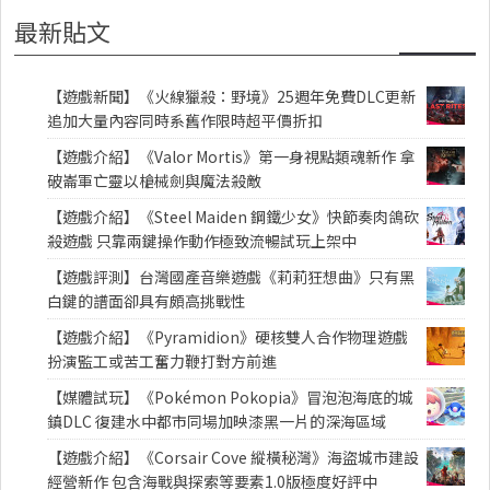
最新貼文
【遊戲新聞】《火線獵殺：野境》25週年免費DLC更新
追加大量內容同時系舊作限時超平價折扣
【遊戲介紹】《Valor Mortis》第一身視點類魂新作 拿
破崙軍亡靈以槍械劍與魔法殺敵
【遊戲介紹】《Steel Maiden 鋼鐵少女》快節奏肉鴿砍
殺遊戲 只靠兩鍵操作動作極致流暢試玩上架中
【遊戲評測】台灣國產音樂遊戲《莉莉狂想曲》只有黑
白鍵的譜面卻具有頗高挑戰性
【遊戲介紹】《Pyramidion》硬核雙人合作物理遊戲
扮演監工或苦工奮力鞭打對方前進
【媒體試玩】《Pokémon Pokopia》冒泡泡海底的城
鎮DLC 復建水中都市同場加映漆黑一片的深海區域
【遊戲介紹】《Corsair Cove 縱橫秘灣》海盜城市建設
經營新作 包含海戰與探索等要素1.0版極度好評中