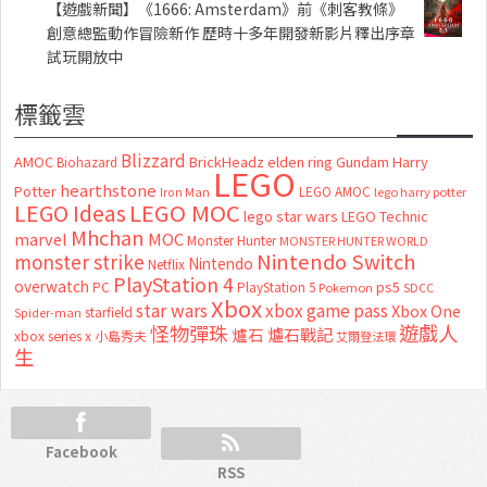
【遊戲新聞】《1666: Amsterdam》前《刺客教條》
創意總監動作冒險新作 歷時十多年開發新影片釋出序章
試玩開放中
標籤雲
Blizzard
AMOC
BrickHeadz
elden ring
Gundam
Harry
Biohazard
LEGO
hearthstone
Potter
LEGO AMOC
lego harry potter
Iron Man
LEGO MOC
LEGO Ideas
lego star wars
LEGO Technic
Mhchan
marvel
MOC
Monster Hunter
MONSTER HUNTER WORLD
Nintendo Switch
monster strike
Nintendo
Netflix
PlayStation 4
overwatch
ps5
PC
PlayStation 5
Pokemon
SDCC
Xbox
star wars
xbox game pass
Xbox One
starfield
Spider-man
怪物彈珠
遊戲人
爐石
爐石戰記
xbox series x
小島秀夫
艾爾登法環
生
Facebook
RSS