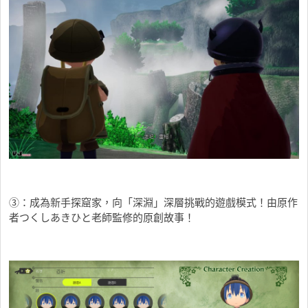
③：成為新手探窟家，向「深淵」深層挑戰的遊戲模式！由原作
者つくしあきひと老師監修的原創故事！