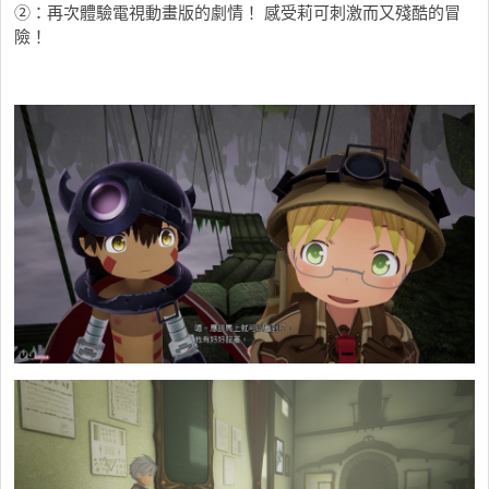
②：再次體驗電視動畫版的劇情！ 感受莉可刺激而又殘酷的冒
險！