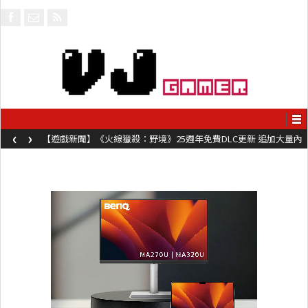
‹
›
【遊戲新聞】《火線獵殺：野境》25週年免費DLC更新 追加大量內
容同時系舊作限時超平價折扣