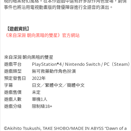
現的暗黑奇幻風格。在本作遊戲中還有許多原作角色登場，劇情
事件也將沿用電視動畫版的聲優陣容進行全語音的演出。
【
遊戲資訊】
《來自深淵 朝向黑暗的雙星》官方網站
來自深淵 朝向黑暗的雙星
遊戲平台
PlayStation®4 / Nintendo Switch / PC（Steam
遊戲類型
無可救藥動作角色扮演
預定發售日
2022年
字幕
日文／繁體中文／簡體中文
遊戲售價
未定
遊戲人數
單機1人
遊戲分級
限制級18+
©Akihito Tsukushi, TAKE SHOBO/MADE IN ABYSS “Dawn of a