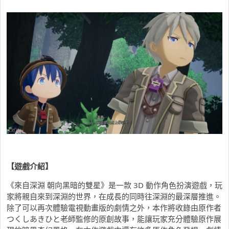
【遊戲介紹】
《來自深淵 朝向黑暗的雙星》是一款 3D 動作角色扮演遊戲，玩
家將親自來到深淵的世界，在成長的同時往深淵的最深層推進。
除了可以再次體驗電視動畫版的劇情之外，本作將收錄由原作者
つくしあきひと老師監修的原創故事，能讓玩家充分體驗原作展