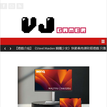
‹
›
【遊戲介紹】《Steel Maiden 鋼鐵少女》快節奏肉鴿砍殺遊戲 只靠
兩鍵操作動作極致流暢試玩上架中