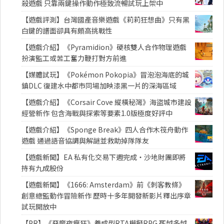
殺遊戲 只靠兩鍵操作動作極致流暢試玩上架中
【遊戲評測】台灣國產音樂遊戲《莉莉狂想曲》只有黑
白鍵的譜面卻具有頗高挑戰性
【遊戲介紹】《Pyramidion》硬核雙人合作物理遊戲
扮演監工或苦工奮力鞭打對方前進
【媒體試玩】《Pokémon Pokopia》冒泡泡海底的城
鎮DLC 復建水中都市同場加映漆黑一片的深海區域
【遊戲介紹】《Corsair Cove 縱橫秘灣》海盜城市建設
經營新作 包含海戰與探索等要素1.0版極度好評中
【遊戲介紹】《Sponge Break》四人合作木筏舟動作
遊戲 通過語音協調與解謎並救助掉隊隊友
【遊戲新聞】EA 私有化交易下週完成・沙地財團即將
持有九成股份
【遊戲新聞】《1666: Amsterdam》前《刺客教條》
創意總監動作冒險新作 歷時十多年開發新影片釋出序章
試玩開放中
【PR】《惡魔夜瘋狂》養成型RTA模擬RPG 死越多越