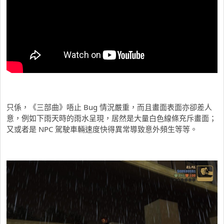
只係，《三部曲》唔止 Bug 情況嚴重，而且畫面表面亦卻差人
意，例如下雨天時的雨水呈現，居然是大量白色線條充斥畫面；
又或者是 NPC 駕駛車輛速度快得異常導致意外頻生等等。