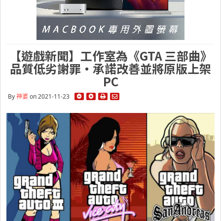
【遊戲新聞】工作室為《GTA 三部曲》
品質低劣謝罪・承諾改善並將原版上架
PC
By
神婆
on 2021-11-23