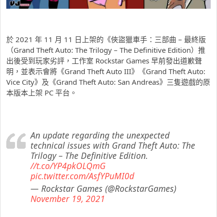
於 2021 年 11 月 11 日上架的《俠盜獵車手：三部曲 – 最終版
（Grand Theft Auto: The Trilogy – The Definitive Edition）推
出後受到玩家劣評，工作室 Rockstar Games 早前發出道歉聲
明，並表示會將《Grand Theft Auto III》《Grand Theft Auto:
Vice City》及《Grand Theft Auto: San Andreas》三隻遊戲的原
本版本上架 PC 平台。
An update regarding the unexpected
technical issues with Grand Theft Auto: The
Trilogy – The Definitive Edition.
//t.co/YP4pkOLQmG
pic.twitter.com/AsfYPuMI0d
— Rockstar Games (@RockstarGames)
November 19, 2021