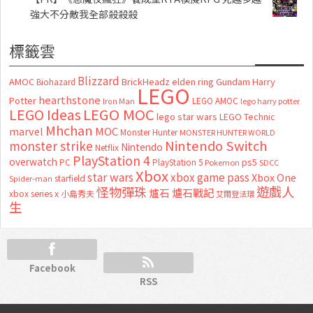
強大不分敵我全部殺殺殺
標籤雲
Blizzard
AMOC
BrickHeadz
elden ring
Gundam
Harry
Biohazard
LEGO
hearthstone
Potter
LEGO AMOC
lego harry potter
Iron Man
LEGO MOC
LEGO Ideas
lego star wars
LEGO Technic
Mhchan
marvel
MOC
Monster Hunter
MONSTER HUNTER WORLD
Nintendo Switch
monster strike
Nintendo
Netflix
PlayStation 4
overwatch
ps5
PC
PlayStation 5
Pokemon
SDCC
Xbox
star wars
xbox game pass
Xbox One
starfield
Spider-man
怪物彈珠
遊戲人
爐石
爐石戰記
xbox series x
小島秀夫
艾爾登法環
生
Facebook
RSS