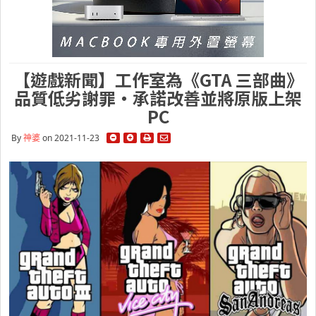
【遊戲新聞】工作室為《GTA 三部曲》
品質低劣謝罪・承諾改善並將原版上架
PC
By
神婆
on 2021-11-23