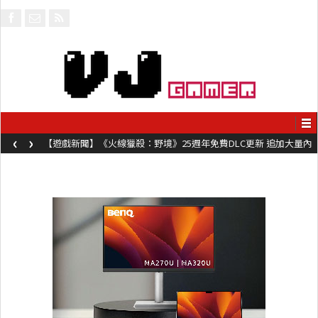
‹
›
【遊戲新聞】《火線獵殺：野境》25週年免費DLC更新 追加大量內
容同時系舊作限時超平價折扣