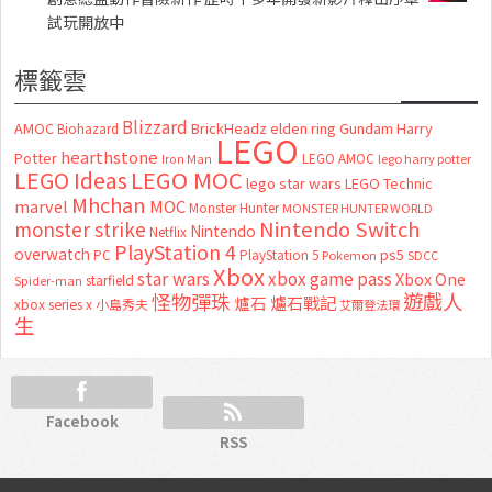
試玩開放中
標籤雲
Blizzard
AMOC
BrickHeadz
elden ring
Gundam
Harry
Biohazard
LEGO
hearthstone
Potter
LEGO AMOC
lego harry potter
Iron Man
LEGO MOC
LEGO Ideas
lego star wars
LEGO Technic
Mhchan
marvel
MOC
Monster Hunter
MONSTER HUNTER WORLD
Nintendo Switch
monster strike
Nintendo
Netflix
PlayStation 4
overwatch
ps5
PC
PlayStation 5
Pokemon
SDCC
Xbox
star wars
xbox game pass
Xbox One
starfield
Spider-man
怪物彈珠
遊戲人
爐石
爐石戰記
xbox series x
小島秀夫
艾爾登法環
生
Facebook
RSS