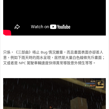
只係，《三部曲》唔止 Bug 情況嚴重，而且畫面表面亦卻差人
意，例如下雨天時的雨水呈現，居然是大量白色線條充斥畫面；
又或者是 NPC 駕駛車輛速度快得異常導致意外頻生等等。