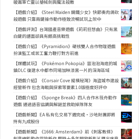
破崙軍亡靈以槍械劍與魔法殺敵
【遊戲介紹】《Steel Maiden 鋼鐵少女》快節奏肉鴿砍
殺遊戲 只靠兩鍵操作動作極致流暢試玩上架中
【遊戲評測】台灣國產音樂遊戲《莉莉狂想曲》只有黑
白鍵的譜面卻具有頗高挑戰性
【遊戲介紹】《Pyramidion》硬核雙人合作物理遊戲
扮演監工或苦工奮力鞭打對方前進
【媒體試玩】《Pokémon Pokopia》冒泡泡海底的城
鎮DLC 復建水中都市同場加映漆黑一片的深海區域
【遊戲介紹】《Corsair Cove 縱橫秘灣》海盜城市建設
經營新作 包含海戰與探索等要素1.0版極度好評中
【遊戲介紹】《Sponge Break》四人合作木筏舟動作
遊戲 通過語音協調與解謎並救助掉隊隊友
【遊戲新聞】EA 私有化交易下週完成・沙地財團即將
持有九成股份
【遊戲新聞】《1666: Amsterdam》前《刺客教條》
創意總監動作冒險新作 歷時十多年開發新影片釋出序章