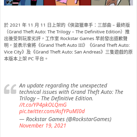
於 2021 年 11 月 11 日上架的《俠盜獵車手：三部曲 – 最終版
（Grand Theft Auto: The Trilogy – The Definitive Edition）推
出後受到玩家劣評，工作室 Rockstar Games 早前發出道歉聲
明，並表示會將《Grand Theft Auto III》《Grand Theft Auto:
Vice City》及《Grand Theft Auto: San Andreas》三隻遊戲的原
本版本上架 PC 平台。
An update regarding the unexpected
technical issues with Grand Theft Auto: The
Trilogy – The Definitive Edition.
//t.co/YP4pkOLQmG
pic.twitter.com/AsfYPuMI0d
— Rockstar Games (@RockstarGames)
November 19, 2021