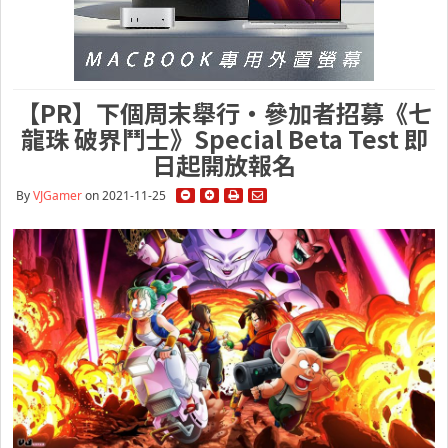
【PR】下個周末舉行・參加者招募《七
龍珠 破界鬥士》Special Beta Test 即
日起開放報名
By
VJGamer
on 2021-11-25