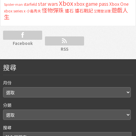
Xbox
star wars
xbox game pass
Xbox One
starfield
Spider-man
怪物彈珠
遊戲人
爐石
爐石戰記
xbox series x
小島秀夫
艾爾登法環
生
Facebook
RSS
搜尋
月份
分類
搜尋