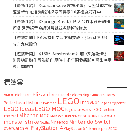
【遊戲介紹】《Corsair Cove 縱橫秘灣》海盜城市建設
經營新作 包含海戰與探索等要素1.0版極度好評中
【遊戲介紹】《Sponge Break》四人合作木筏舟動作
遊戲 通過語音協調與解謎並救助掉隊隊友
【遊戲新聞】EA 私有化交易下週完成・沙地財團即將
持有九成股份
【遊戲新聞】《1666: Amsterdam》前《刺客教條》
創意總監動作冒險新作 歷時十多年開發新影片釋出序章
試玩開放中
標籤雲
Blizzard
AMOC
BrickHeadz
elden ring
Gundam
Harry
Biohazard
LEGO
hearthstone
Potter
LEGO AMOC
lego harry potter
Iron Man
LEGO MOC
LEGO Ideas
lego star wars
LEGO Technic
Mhchan
marvel
MOC
Monster Hunter
MONSTER HUNTER WORLD
Nintendo Switch
monster strike
Nintendo
Netflix
PlayStation 4
overwatch
ps5
PC
PlayStation 5
Pokemon
SDCC