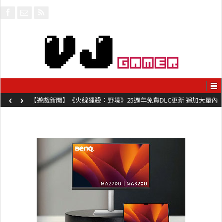
‹
›
【遊戲新聞】《火線獵殺：野境》25週年免費DLC更新 追加大量內
容同時系舊作限時超平價折扣