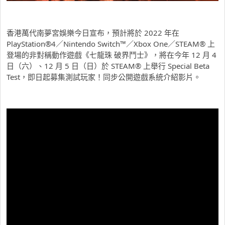
香港萬代南夢宮娛樂今日宣布，預計將於 2022 年在
PlayStation®4／Nintendo Switch™／Xbox One／STEAM® 上
登場的非對稱動作遊戲《七龍珠 破界鬥士》，將在今年 12 月 4
日（六）、12 月 5 日（日）於 STEAM® 上舉行 Special Beta
Test，即日起募集測試玩家！同步公開遊戲系統介紹影片。