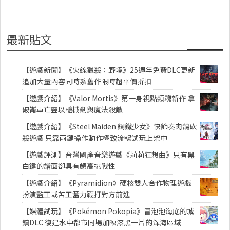
最新貼文
【遊戲新聞】《火線獵殺：野境》25週年免費DLC更新
追加大量內容同時系舊作限時超平價折扣
【遊戲介紹】《Valor Mortis》第一身視點類魂新作 拿
破崙軍亡靈以槍械劍與魔法殺敵
【遊戲介紹】《Steel Maiden 鋼鐵少女》快節奏肉鴿砍
殺遊戲 只靠兩鍵操作動作極致流暢試玩上架中
【遊戲評測】台灣國產音樂遊戲《莉莉狂想曲》只有黑
白鍵的譜面卻具有頗高挑戰性
【遊戲介紹】《Pyramidion》硬核雙人合作物理遊戲
扮演監工或苦工奮力鞭打對方前進
【媒體試玩】《Pokémon Pokopia》冒泡泡海底的城
鎮DLC 復建水中都市同場加映漆黑一片的深海區域