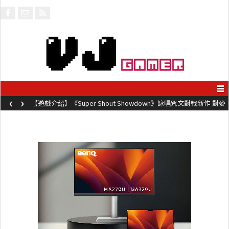
‹
›
【遊戲介紹】《Super Shout Showdown》詠唱咒文對戰新作 對麥
克風唸咒可自訂咒文越長越強