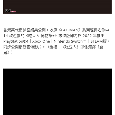
香港萬代南夢宮娛樂公開，收錄《PAC-MAN》系列經典名作中
14 款遊戲的《吃豆人 博物館+》數位版即將於 2022 年推出
PlayStation®4｜Xbox One｜Nintendo Switch™ ｜STEAM版。
同步公開最新宣傳影片。（編按：《吃豆人》即係港譯《食
鬼》）