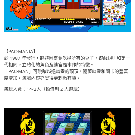
【PAC-MANIA】
於 1987 年發行，躲避幽靈並吃掉所有的豆子，遊戲規則和第一
代相同。立體化的角色及迷宮是本作的特徵。
「PAC-MAN」可跳躍越過幽靈的頭頂，隨著幽靈和關卡的豐富
度增加，遊戲內容亦變得更刺激有趣。
遊玩人數：1～2人（輪流制 2 人遊玩）