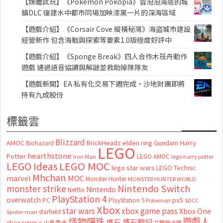
【媒體試玩】《Pokémon Pokopia》冒泡泡海底的城
鎮DLC 復建水中都市同場加映漆黑一片的深海區域
【遊戲介紹】《Corsair Cove 縱橫秘灣》海盜城市建設
經營新作 包含海戰與探索等要素1.0版極度好評中
【遊戲介紹】《Sponge Break》四人合作木筏舟動作
遊戲 通過語音協調與解謎並救助掉隊隊友
【遊戲新聞】EA 私有化交易下週完成・沙地財團即將
持有九成股份
標籤雲
Blizzard
AMOC
BrickHeadz
elden ring
Gundam
Harry
Biohazard
LEGO
hearthstone
Potter
LEGO AMOC
lego harry potter
Iron Man
LEGO MOC
LEGO Ideas
lego star wars
LEGO Technic
Mhchan
marvel
MOC
Monster Hunter
MONSTER HUNTER WORLD
Nintendo Switch
monster strike
Nintendo
Netflix
PlayStation 4
overwatch
ps5
PC
PlayStation 5
Pokemon
SDCC
Xbox
star wars
xbox game pass
Xbox One
starfield
Spider-man
怪物彈珠
遊戲人
爐石
爐石戰記
xbox series x
小島秀夫
艾爾登法環