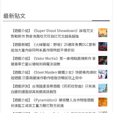
最新貼文
【遊戲介紹】《Super Shout Showdown》詠唱咒文
對戰新作 對麥克風唸咒可自訂咒文越長越強
【遊戲新聞】《火線獵殺：野境》25週年免費DLC更新
追加大量內容同時系舊作限時超平價折扣
【遊戲介紹】《Valor Mortis》第一身視點類魂新作 拿
破崙軍亡靈以槍械劍與魔法殺敵
【遊戲介紹】《Steel Maiden 鋼鐵少女》快節奏肉鴿砍
殺遊戲 只靠兩鍵操作動作極致流暢試玩上架中
【遊戲評測】台灣國產音樂遊戲《莉莉狂想曲》只有黑
白鍵的譜面卻具有頗高挑戰性
【遊戲介紹】《Pyramidion》硬核雙人合作物理遊戲
扮演監工或苦工奮力鞭打對方前進