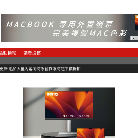
活動情報
讀者投稿
C更新 追加大量內容同時系舊作限時超平價折扣