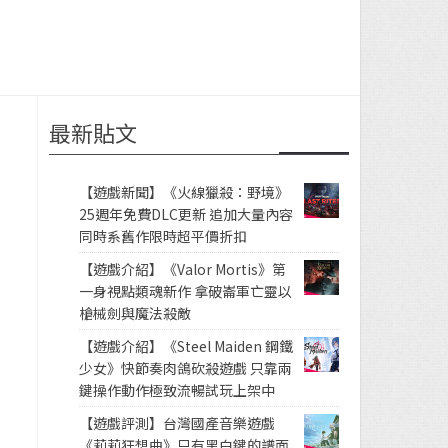
最新貼文
【遊戲新聞】《火線獵殺：野境》
25週年免費DLC更新 追加大量內容
同時系舊作限時超平價折扣
【遊戲介紹】《Valor Mortis》第
一身視點類魂新作 拿破崙軍亡靈以
槍械劍與魔法殺敵
【遊戲介紹】《Steel Maiden 鋼鐵
少女》快節奏肉鴿砍殺遊戲 只靠兩
鍵操作動作極致流暢試玩上架中
【遊戲評測】台灣國產音樂遊戲
《莉莉狂想曲》只有黑白鍵的譜面