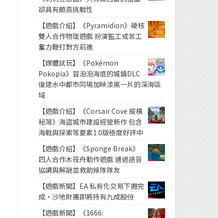
卻具有頗高挑戰性
【遊戲介紹】《Pyramidion》硬核
雙人合作物理遊戲 扮演監工或苦工
奮力鞭打對方前進
【媒體試玩】《Pokémon
Pokopia》冒泡泡海底的城鎮DLC
復建水中都市同場加映漆黑一片的深海區
域
【遊戲介紹】《Corsair Cove 縱橫
秘灣》海盜城市建設經營新作 包含
海戰與探索等要素1.0版極度好評中
【遊戲介紹】《Sponge Break》
四人合作木筏舟動作遊戲 通過語音
協調與解謎並救助掉隊隊友
【遊戲新聞】EA 私有化交易下週完
成・沙地財團即將持有九成股份
【遊戲新聞】《1666: