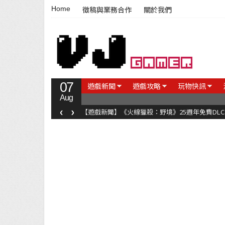
Home
徵稿與業務合作
關於我們
07
遊戲新聞
遊戲攻略
玩物快訊
Aug
‹
›
【遊戲新聞】《火線獵殺：野境》25週年免費DL