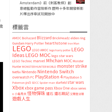
Amsterdam》前《刺客教條》創
意總監動作冒險新作 歷時十多年開發新影
片釋出序章試玩開放中
的
標籤雲
歲
Blizzard
AMOC
BrickHeadz
elden ring
Biohazard
hearthstone
Gundam
Harry Potter
Iron Man
LEGO
LEGO
LEGO AMOC
lego harry potter
LEGO MOC
Ideas
lego star wars
Mhchan
marvel
MOC
LEGO Technic
Monster
monster strike
Hunter
MONSTER HUNTER WORLD
Nintendo Switch
Nintendo
Netflix
PlayStation 4
overwatch
PC
PlayStation 5
star wars
ps5
starfield
Pokemon
SDCC
Spider-man
Xbox
xbox game pass
Xbox One
xbox series
怪物彈珠
爐石
爐石戰記
x
小島秀夫
艾爾登法環
遊戲人生