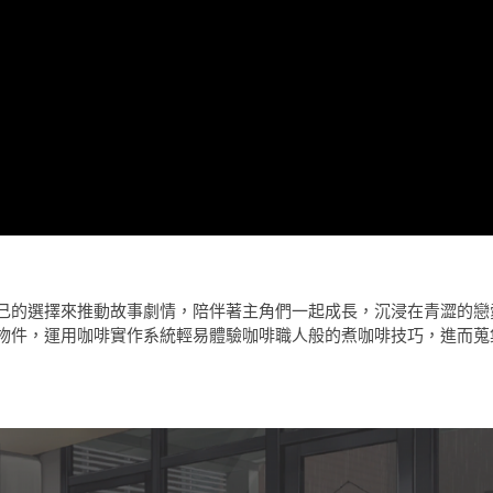
己的選擇來推動故事劇情，陪伴著主角們一起成長，沉浸在青澀的戀
物件，運用咖啡實作系統輕易體驗咖啡職人般的煮咖啡技巧，進而蒐