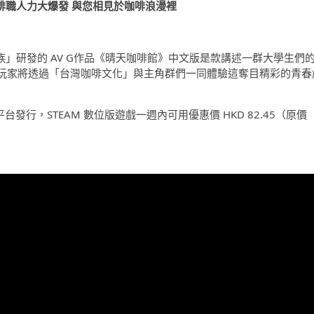
啡職人力大爆發 與您相見於咖啡浪漫裡
遊戲貴族」研發的 AV G作品《晴天咖啡館》中文版是款講述一群大學生們
玩家將透過「台灣咖啡文化」與主角群們一同體驗這奪目精彩的青春
AM 平台發行，STEAM 數位版遊戲一週內可用優惠價 HKD 82.45（原價