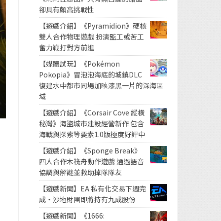
卻具有頗高挑戰性
【遊戲介紹】《Pyramidion》硬核
雙人合作物理遊戲 扮演監工或苦工
奮力鞭打對方前進
【媒體試玩】《Pokémon
Pokopia》冒泡泡海底的城鎮DLC
復建水中都市同場加映漆黑一片的深海區
域
【遊戲介紹】《Corsair Cove 縱橫
秘灣》海盜城市建設經營新作 包含
海戰與探索等要素1.0版極度好評中
【遊戲介紹】《Sponge Break》
四人合作木筏舟動作遊戲 通過語音
協調與解謎並救助掉隊隊友
【遊戲新聞】EA 私有化交易下週完
成・沙地財團即將持有九成股份
【遊戲新聞】《1666: