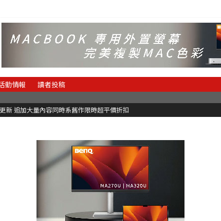
活動情報
讀者投稿
C更新 追加大量內容同時系舊作限時超平價折扣