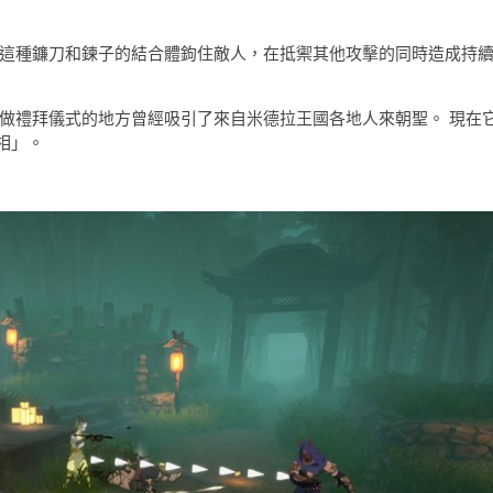
用這種鐮刀和鍊子的結合體鉤住敵人，在抵禦其他攻擊的同時造成持
為做禮拜儀式的地方曾經吸引了來自米德拉王國各地人來朝聖。 現在
相」。