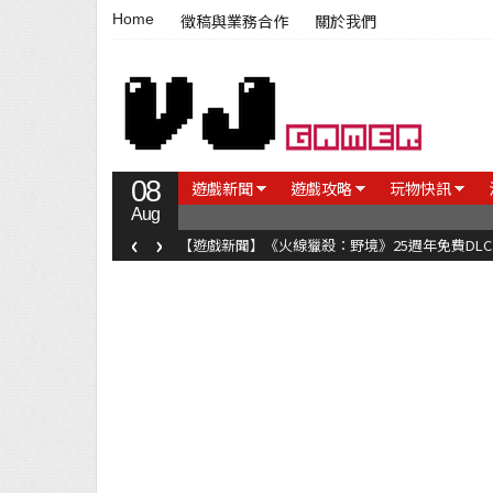
Home
徵稿與業務合作
關於我們
08
遊戲新聞
遊戲攻略
玩物快訊
Aug
‹
›
【遊戲新聞】《火線獵殺：野境》25週年免費DL