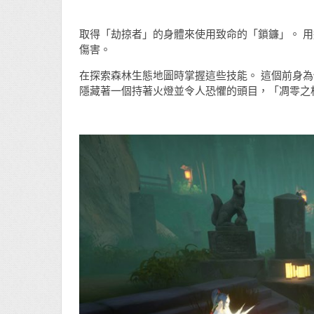
取得「劫掠者」的身體來使用致命的「鎖鐮」。 
傷害。
在探索森林生態地圖時掌握這些技能。 這個前身
隱藏著一個持著火燈並令人恐懼的頭目，「凋零之