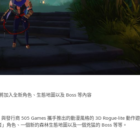
加入全新角色、生態地圖以及 Boss 等內容
icks 與發行商 505 Games 攜手推出的動漫風格的 3D Rogue-lite 動作遊
者」角色、一個新的森林生態地圖以及一個兇猛的 Boss 等等。