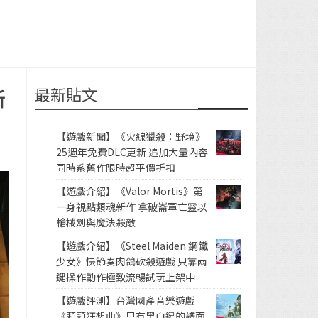
最新貼文
新
【遊戲新聞】《火線獵殺：野境》
25週年免費DLC更新 追加大量內容
同時系舊作限時超平價折扣
【遊戲介紹】《Valor Mortis》第
一身視點類魂新作 拿破崙軍亡靈以
槍械劍與魔法殺敵
【遊戲介紹】《Steel Maiden 鋼鐵
少女》快節奏肉鴿砍殺遊戲 只靠兩
鍵操作動作極致流暢試玩上架中
【遊戲評測】台灣國產音樂遊戲
《莉莉狂想曲》只有黑白鍵的譜面