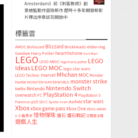
Amsterdam》前《刺客教條》創
意總監動作冒險新作 歷時十多年開發新影
片釋出序章試玩開放中
標籤雲
Blizzard
AMOC
BrickHeadz
elden ring
Biohazard
hearthstone
Gundam
Harry Potter
Iron Man
LEGO
LEGO
LEGO AMOC
lego harry potter
LEGO MOC
Ideas
lego star wars
Mhchan
marvel
MOC
LEGO Technic
Monster
monster strike
Hunter
MONSTER HUNTER WORLD
Nintendo Switch
Nintendo
Netflix
PlayStation 4
overwatch
PC
PlayStation 5
star wars
ps5
starfield
Pokemon
SDCC
Spider-man
Xbox
xbox game pass
Xbox One
xbox series
怪物彈珠
爐石
爐石戰記
x
小島秀夫
艾爾登法環
遊戲人生