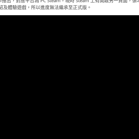
2 年第一季推出，對應平台為 PC Steam。現時 Steam 上有開啟另一頁面，係
紹及體驗遊戲，所以進度無法繼承至正式版。