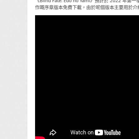
《Blind Fate: Edo no Yami》預計於 202
作嘅序章版本免費下載，由於呢個版本主要用於介