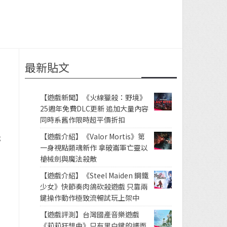
最新貼文
【遊戲新聞】《火線獵殺：野境》
25週年免費DLC更新 追加大量內容
同時系舊作限時超平價折扣
【遊戲介紹】《Valor Mortis》第
亦
一身視點類魂新作 拿破崙軍亡靈以
槍械劍與魔法殺敵
【遊戲介紹】《Steel Maiden 鋼鐵
少女》快節奏肉鴿砍殺遊戲 只靠兩
鍵操作動作極致流暢試玩上架中
【遊戲評測】台灣國產音樂遊戲
《莉莉狂想曲》只有黑白鍵的譜面