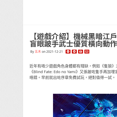
【遊戲介紹】機械黑暗江戶時代 《B
盲眼跛手武士優質橫向動
By
五木
on 2021-12-21
近年有唔少遊戲角色身體都有殘缺，例如《隻狼》主角
《Blind Fate: Edo no Yami》又係跛咗
唔錯。早前就出咗序章免費試玩，絕對值得一試。