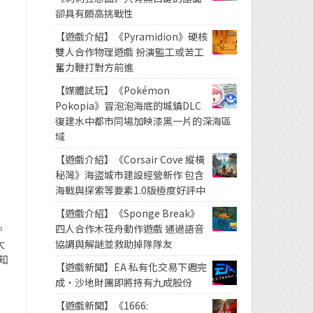
卻具有頗高挑戰性
【遊戲介紹】《Pyramidion》硬核
雙人合作物理遊戲 扮演監工或苦工
奮力鞭打對方前進
【媒體試玩】《Pokémon
Pokopia》冒泡泡海底的城鎮DLC
復建水中都市同場加映漆黑一片的深海區
域
【遊戲介紹】《Corsair Cove 縱橫
秘灣》海盜城市建設經營新作 包含
海戰與探索等要素1.0版極度好評中
【遊戲介紹】《Sponge Break》
。
四人合作木筏舟動作遊戲 通過語音
大
協調與解謎並救助掉隊隊友
知
【遊戲新聞】EA 私有化交易下週完
成・沙地財團即將持有九成股份
【遊戲新聞】《1666: