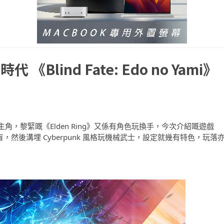
lind Fate: Edo no Yami》
作
，黎緊嘅《Elden Ring》又係有角色玩換手，今次介紹嘅遊戲
隻手再加埋盲，然後溝埋 Cyberpunk 風格玩機械武士，設定就幾有特色，玩落