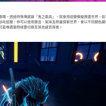
面嘅。透過特殊傳感器「鬼之面具」，就會用迴聲模擬周遭世界，如
除咗迴聲，仲可以使用聲音、氣味及熱量探索世界，會以不同顏色顯
可能喺適當時候要切換至其他感官探索。