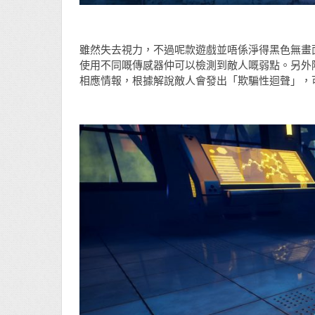
雖然失去視力，不過呢款遊戲並唔係淨得黑色無畫
使用不同嘅傳感器仲可以檢測到敵人嘅弱點。另外
相應情報，根據解說敵人會發出「欺騙性迴聲」，