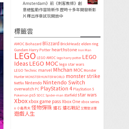
Amsterdam》前《刺客教條》創
意總監動作冒險新作 歷時十多年開發新影
片釋出序章試玩開放中
標籤雲
Blizzard
AMOC
BrickHeadz
elden ring
Biohazard
hearthstone
Gundam
Harry Potter
Iron Man
LEGO
LEGO
LEGO AMOC
lego harry potter
LEGO MOC
Ideas
lego star wars
Mhchan
marvel
MOC
LEGO Technic
Monster
monster strike
Hunter
MONSTER HUNTER WORLD
Nintendo Switch
Nintendo
Netflix
PlayStation 4
overwatch
PC
PlayStation 5
star wars
ps5
starfield
Pokemon
SDCC
Spider-man
Xbox
xbox game pass
Xbox One
xbox series
怪物彈珠
爐石
爐石戰記
x
小島秀夫
艾爾登法環
遊戲人生