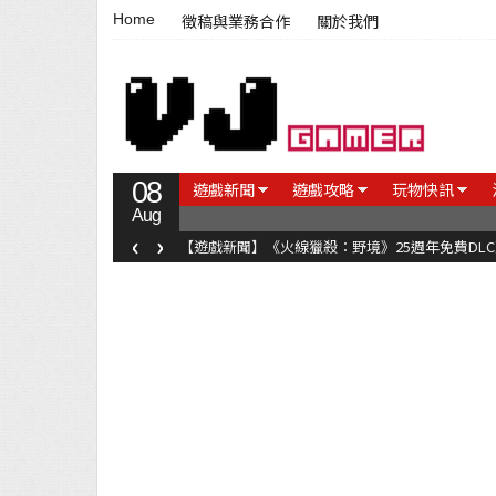
Home
徵稿與業務合作
關於我們
08
遊戲新聞
遊戲攻略
玩物快訊
Aug
‹
›
【遊戲新聞】《火線獵殺：野境》25週年免費DL