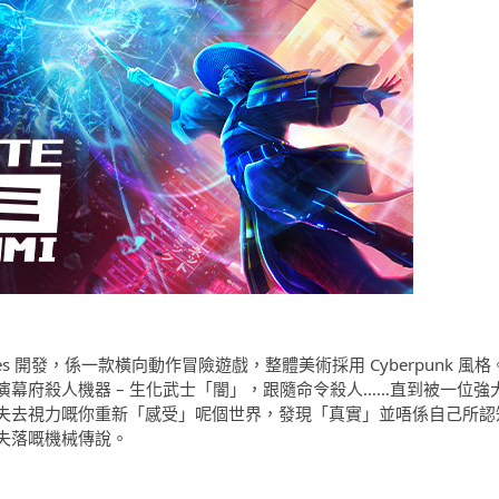
bytes Games 開發，係一款橫向動作冒險遊戲，整體美術採用 Cyberpunk 風格
幕府殺人機器 – 生化武士「闇」，跟隨命令殺人……直到被一位強
失去視力嘅你重新「感受」呢個世界，發現「真實」並唔係自己所認
失落嘅機械傳說。