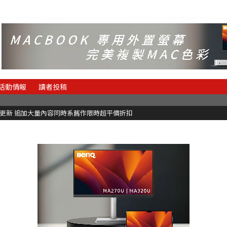
活動情報
讀者投稿
C更新 追加大量內容同時系舊作限時超平價折扣