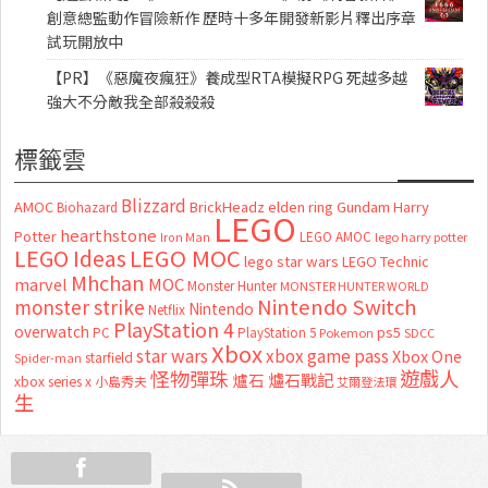
創意總監動作冒險新作 歷時十多年開發新影片釋出序章
試玩開放中
【PR】《惡魔夜瘋狂》養成型RTA模擬RPG 死越多越
強大不分敵我全部殺殺殺
標籤雲
Blizzard
AMOC
BrickHeadz
elden ring
Gundam
Harry
Biohazard
LEGO
hearthstone
Potter
LEGO AMOC
lego harry potter
Iron Man
LEGO MOC
LEGO Ideas
lego star wars
LEGO Technic
Mhchan
marvel
MOC
Monster Hunter
MONSTER HUNTER WORLD
Nintendo Switch
monster strike
Nintendo
Netflix
PlayStation 4
overwatch
ps5
PC
PlayStation 5
Pokemon
SDCC
Xbox
star wars
xbox game pass
Xbox One
starfield
Spider-man
怪物彈珠
遊戲人
爐石
爐石戰記
xbox series x
小島秀夫
艾爾登法環
生