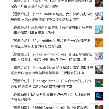
【遊戲介紹】《Valor Mortis》第一身視點類魂新作 拿
破崙軍亡靈以槍械劍與魔法殺敵
【遊戲介紹】《Steel Maiden 鋼鐵少女》快節奏肉鴿砍
殺遊戲 只靠兩鍵操作動作極致流暢試玩上架中
【遊戲評測】台灣國產音樂遊戲《莉莉狂想曲》只有黑
白鍵的譜面卻具有頗高挑戰性
【遊戲介紹】《Pyramidion》硬核雙人合作物理遊戲
扮演監工或苦工奮力鞭打對方前進
【媒體試玩】《Pokémon Pokopia》冒泡泡海底的城
鎮DLC 復建水中都市同場加映漆黑一片的深海區域
【遊戲介紹】《Corsair Cove 縱橫秘灣》海盜城市建設
經營新作 包含海戰與探索等要素1.0版極度好評中
【遊戲介紹】《Sponge Break》四人合作木筏舟動作
遊戲 通過語音協調與解謎並救助掉隊隊友
【遊戲新聞】EA 私有化交易下週完成・沙地財團即將
持有九成股份
【遊戲新聞】《1666: Amsterdam》前《刺客教條》