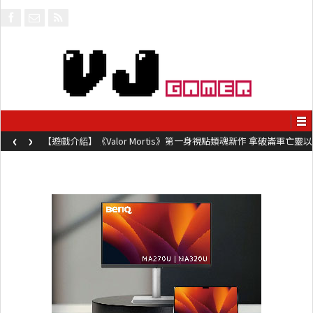
‹
›
【遊戲介紹】《Valor Mortis》第一身視點類魂新作 拿破崙軍亡靈以
槍械劍與魔法殺敵